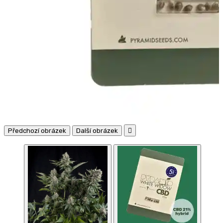
Předchozí obrázek
Další obrázek
