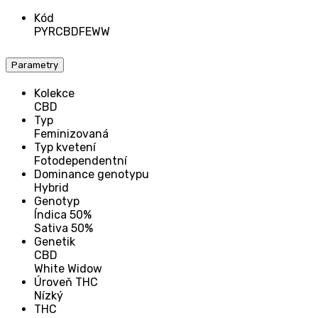
Kód
PYRCBDFEWW
Parametry
Kolekce
CBD
Typ
Feminizovaná
Typ kvetení
Fotodependentní
Dominance genotypu
Hybrid
Genotyp
Índica 50%
Sativa 50%
Genetik
CBD
White Widow
Úroveň THC
Nízký
THC