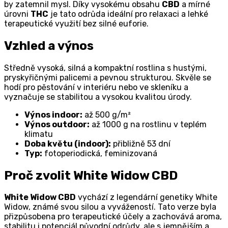
by zatemnil mysl. Díky vysokému obsahu
CBD
a mírné
úrovni
THC
je tato odrůda ideální pro relaxaci a lehké
terapeutické využití bez silné euforie.
Vzhled a výnos
Středně vysoká, silná a kompaktní rostlina s hustými,
pryskyřičnými palicemi a pevnou strukturou. Skvěle se
hodí pro pěstování v interiéru nebo ve skleníku a
vyznačuje se stabilitou a vysokou kvalitou úrody.
Výnos indoor:
až 500 g/m²
Výnos outdoor:
až 1000 g na rostlinu v teplém
klimatu
Doba květu (indoor):
přibližně 53 dní
Typ:
fotoperiodická, feminizovaná
Proč zvolit White Widow CBD
White Widow CBD
vychází z legendární genetiky White
Widow, známé svou silou a vyvážeností. Tato verze byla
přizpůsobena pro terapeutické účely a zachovává aroma,
stabilitu i potenciál původní odrůdy, ale s jemnějším a