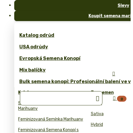
Slevy
Koupit semena marih
Katalog odrůd
USA odrůdy
Evropská Semena Konopí
Mix balíčky

Bulk semena konopí: Profesionální balení ve 
Kolekce
Typ semen


0
Samonakvetaci Semena
Indica
Marihuany
Sativa
Feminizovaná Semínka Marihuany
Hybrid
Feminizovaná Semena Konopí s