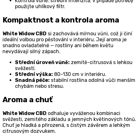
Kontrola vůně: střední intenzita; v případě potřeby
použijte uhlíkový filtr.
Kompaktnost a kontrola aroma
White Widow CBD
si zachovává mírnou vůni, což ji činí
ideální volbou pro pěstování v interiéru. Její aroma je
snadno ovladatelné — rostliny ani během květu
nevydávají silný zápach.
Střední úroveň vůně:
zemitě-citrusová s lehkou
svěžestí.
Střední výška:
80–130 cm v interiéru.
Snadná péče:
stabilní rostlina odolná vůči menším
chybám nebo stresu.
Aroma a chuť
White Widow CBD
odhaluje vyváženou kombinaci
svěžesti, zemitého základu a jemných květinových tónů.
Chuť je hladká a přirozená, s čistým závěrem a lehkým
citrusovým dozvukem.