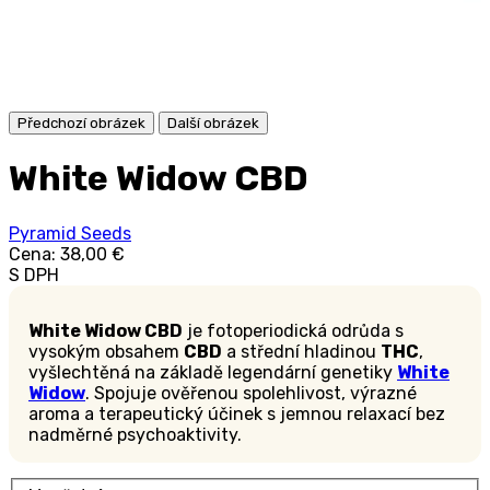
Předchozí obrázek
Další obrázek
White Widow CBD
Pyramid Seeds
Cena:
38,00 €
S DPH
White Widow CBD
je fotoperiodická odrůda s
vysokým obsahem
CBD
a střední hladinou
THC
,
vyšlechtěná na základě legendární genetiky
White
Widow
. Spojuje ověřenou spolehlivost, výrazné
aroma a terapeutický účinek s jemnou relaxací bez
nadměrné psychoaktivity.