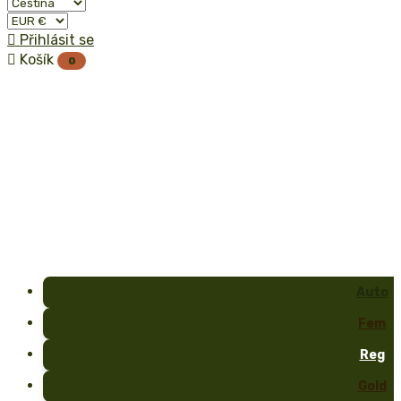

Přihlásit se

Košík
0
Auto
Fem
Reg
Gold