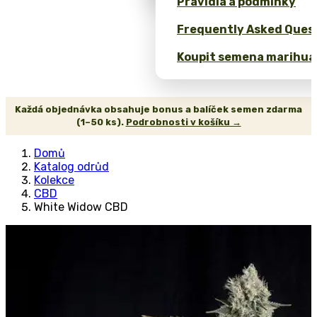
Pravidla a podmínky
Frequently Asked Quest
Koupit semena marihua
Každá objednávka obsahuje bonus a balíček semen zdarma
(1–50 ks).
Podrobnosti v košíku →
Domů
Katalog odrůd
Kolekce
CBD
White Widow CBD