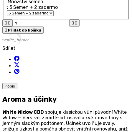
Množství semen
: 5 Semen + 2 zadarmo





Přidat do košíku
favorite_border
Sdílet
Popis
Aroma a účinky
White Widow CBD
spojuje klasickou vůni původní White
Widow — čerstvé, zemitě-citrusové a květinové tóny s
jemným sladkým podtónem. Účinek uvolňuje svaly,
snižuje úzkost a pomáhá obnovit vnitřní rovnováhu, aniž