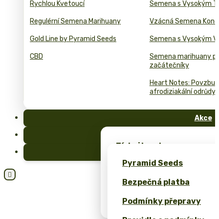
Rychlou Kvetoucí
Semena s Vysokým T
Regulérní Semena Marihuany
Vzácná Semena Kono
Gold Line by Pyramid Seeds
Semena s Vysokým 
CBD
Semena marihuany p
začátečníky
Heart Notes: Povzbuzu
afrodiziakální odrůdy 
Akce
FAQ
Získejte zdarma semena 
Blog
exkluzivní merch – pouze
Pyramid Seeds
Získejte 10% slevu za svo

Bezpečná platba
Kalkulačka cen pro bulk 
Podmínky přepravy
(ROI)