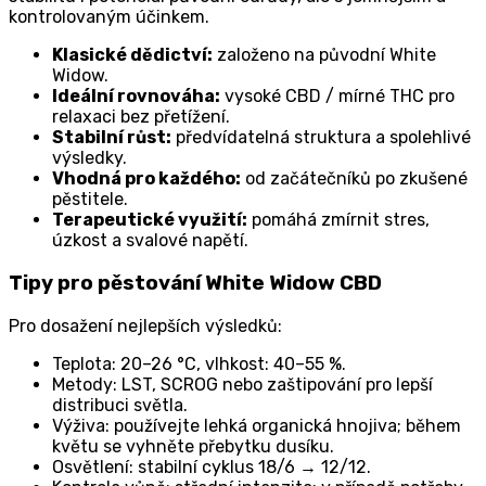
kontrolovaným účinkem.
Klasické dědictví:
založeno na původní White
Widow.
Ideální rovnováha:
vysoké CBD / mírné THC pro
relaxaci bez přetížení.
Stabilní růst:
předvídatelná struktura a spolehlivé
výsledky.
Vhodná pro každého:
od začátečníků po zkušené
pěstitele.
Terapeutické využití:
pomáhá zmírnit stres,
úzkost a svalové napětí.
Tipy pro pěstování White Widow CBD
Pro dosažení nejlepších výsledků:
Teplota: 20–26 °C, vlhkost: 40–55 %.
Metody: LST, SCROG nebo zaštipování pro lepší
distribuci světla.
Výživa: používejte lehká organická hnojiva; během
květu se vyhněte přebytku dusíku.
Osvětlení: stabilní cyklus 18/6 → 12/12.