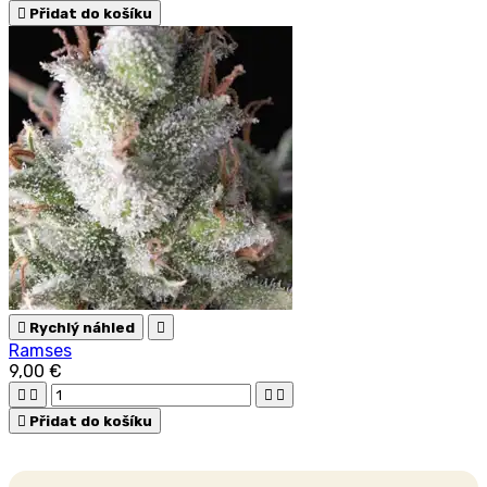

Přidat do košíku

Rychlý náhled

Ramses
9,00 €





Přidat do košíku