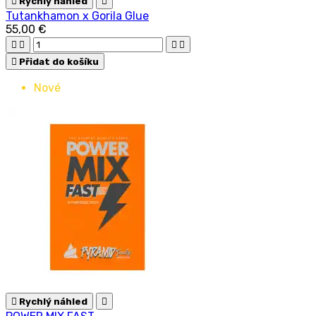

Rychlý náhled

Tutankhamon x Gorila Glue
55,00 €





Přidat do košíku
Nové

Rychlý náhled
