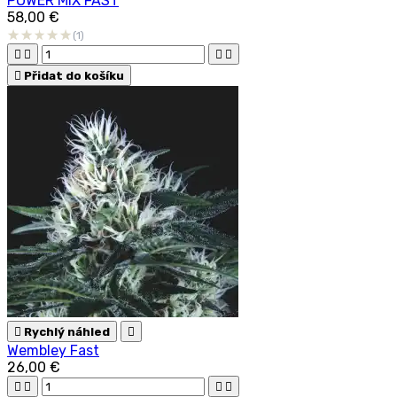
POWER MIX FAST
58,00 €
(1)





Přidat do košíku

Rychlý náhled

Wembley Fast
26,00 €



