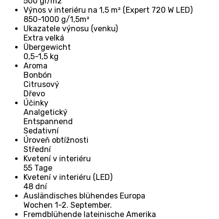
500 gr/m2
Výnos v interiéru na 1,5 m² (Expert 720 W LED)
850-1000 g/1,5m²
Ukazatele výnosu (venku)
Extra velká
Übergewicht
0,5-1,5 kg
Aroma
Bonbón
Citrusový
Dřevo
Účinky
Analgetický
Entspannend
Sedativní
Úroveň obtížnosti
Střední
Kvetení v interiéru
55 Tage
Kvetení v interiéru (LED)
48 dní
Ausländisches blühendes Europa
Wochen 1-2. September.
Fremdblühende lateinische Amerika