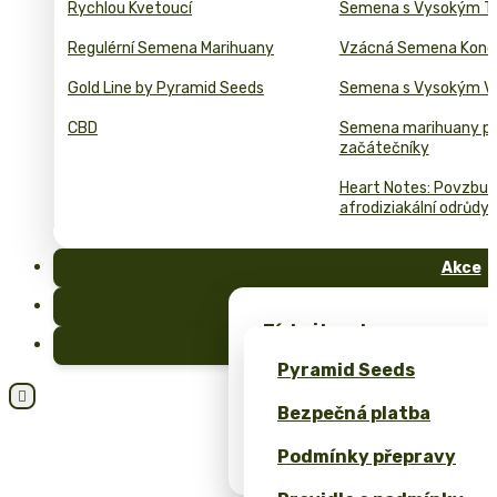
Rychlou Kvetoucí
Semena s Vysokým T
Regulérní Semena Marihuany
Vzácná Semena Kono
Gold Line by Pyramid Seeds
Semena s Vysokým 
CBD
Semena marihuany p
začátečníky
Heart Notes: Povzbuzu
afrodiziakální odrůdy 
Akce
FAQ
Získejte zdarma semena 
Blog
exkluzivní merch – pouze
Pyramid Seeds
Získejte 10% slevu za svo

Bezpečná platba
Kalkulačka cen pro bulk 
Podmínky přepravy
(ROI)