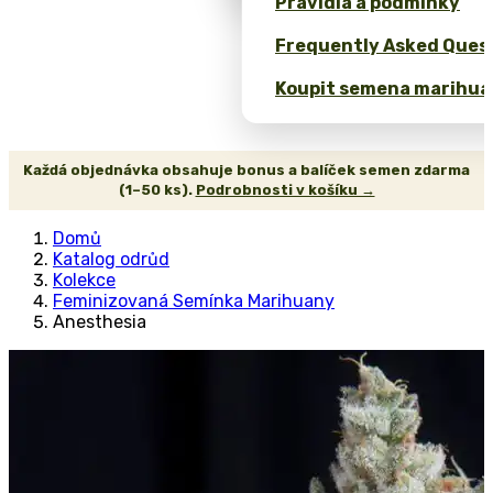
Pravidla a podmínky
Frequently Asked Quest
Koupit semena marihua
Každá objednávka obsahuje bonus a balíček semen zdarma
(1–50 ks).
Podrobnosti v košíku →
Domů
Katalog odrůd
Kolekce
Feminizovaná Semínka Marihuany
Anesthesia