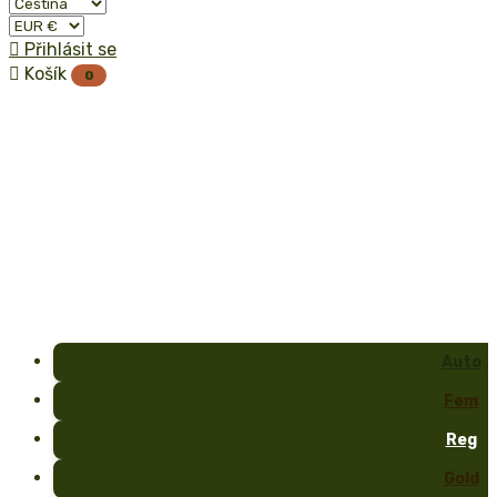

Přihlásit se

Košík
0
Auto
Fem
Reg
Gold