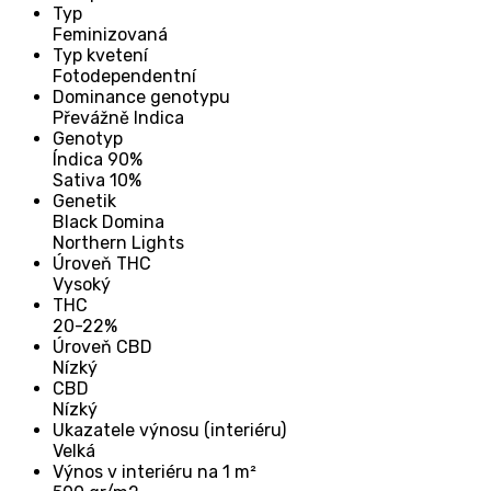
Typ
Feminizovaná
Typ kvetení
Fotodependentní
Dominance genotypu
Převážně Indica
Genotyp
Índica 90%
Sativa 10%
Genetik
Black Domina
Northern Lights
Úroveň THC
Vysoký
THC
20-22%
Úroveň CBD
Nízký
CBD
Nízký
Ukazatele výnosu (interiéru)
Velká
Výnos v interiéru na 1 m²