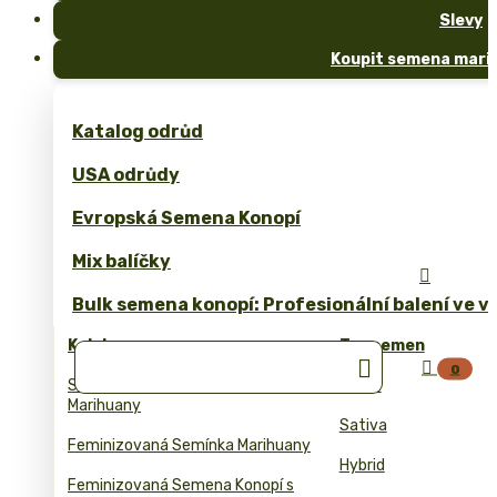
Slevy
Koupit semena marih
Katalog odrůd
USA odrůdy
Evropská Semena Konopí
Mix balíčky

Bulk semena konopí: Profesionální balení ve 
Kolekce
Typ semen


0
Samonakvetaci Semena
Indica
Marihuany
Sativa
Feminizovaná Semínka Marihuany
Hybrid
Feminizovaná Semena Konopí s