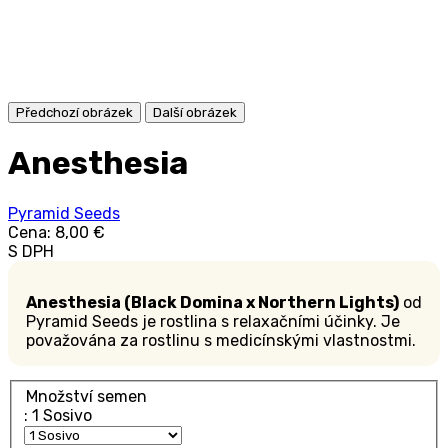
Předchozí obrázek
Další obrázek
Anesthesia
Pyramid Seeds
Cena:
8,00 €
S DPH
Anesthesia (Black Domina x Northern Lights)
od
Pyramid Seeds je rostlina s relaxačními účinky. Je
považována za rostlinu s medicínskými vlastnostmi.
Množství semen
: 1 Sosivo