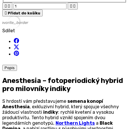





Přidat do košíku
favorite_border
Sdílet
Popis
Anesthesia – fotoperiodický hybrid
pro milovníky indiky
S hrdostí vám představujeme
semena konopí
Anesthesia
, exkluzivní hybrid, který spojuje všechny
žádoucí vlastnosti
indiky
: rychlé kvetení a vysokou
produktivitu. Tento hybrid vznikl spojením dvou
legendárních genotypů,
Northern Lights
a
Black
Domina
, a nabízí rostlinu s působivými vlastnostmi.