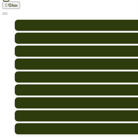

Όλοι