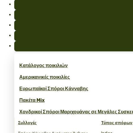
Κατάλογος ποικιλιών
Αμερικανικές ποικιλίες
Ευρωπαϊκοί Σπόροι Κάνναβης
Πακέτα Mix
Χονδρικοί Σπόροι Μαριχουάνας σε Μεγάλες Συσκε
Συλλογές
Τύπος σπόρων