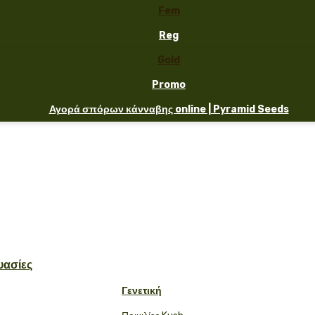
Fem
Reg
Gold
Promo
Αγορά σπόρων κάνναβης online | Pyramid Seeds
υασίες
Γενετική