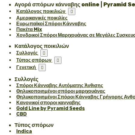
Αγορά σπόρων κάνναβης online | Pyramid S
Κατάλογος ποικιλιών

Αμερικανικές ποικιλίες
Ευρωπαϊκοί Σπόροι Κάνναβης
Πακέτα Mix
Χονδρικοί Σπόροι Μαριχουάνας σε Μεγάλες Συσκευ
Κατάλογος ποικιλιών
Συλλογές

Τύπος σπόρων

Γενετική

Συλλογές
Σπόροι Κάνναβης Αυτόματης Άνθισης
Θηλυκοποιημένοι σπόροι μαριχουάνας
Θηλυκοποιημένοι Σπόροι Κάνναβης Γρήγορης Ανθ
Κανονικοί σποροι κανναβης
Gold Line by Pyramid Seeds
CBD
Τύπος σπόρων
Indica