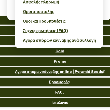
Ασφαλής πληρωμή
Σπόροι Κάνναβης Bulk: Επαγγελματικές
Όροι αποστολής
Συσκευασίες Χονδρικής
Auto
Οροι και Προϋποθέσεις
Fem
Συχνές ερωτήσεις (FAQ)
Αγορά σπόρων κάνναβης ανά συλλογή
Reg
Gold
Promo
Αγορά σπόρων κάνναβης online | Pyramid Seeds

Προσφορές

FAQ

Ιστολόγιο