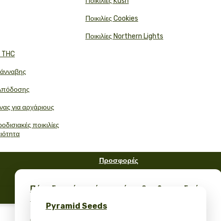
Ποικιλίες Kush
Ποικιλίες Cookies
Ποικιλίες Northern Lights
ή THC
Κάνναβης
Απόδοσης
νας για αρχάριους
οδισιακές ποικιλίες
ειότητα
Προσφορές
FAQ
Πάρε δωρεάν σπόρους κάνναβης & μοναδικό
Ιστολόγιο
merch – μόνο στο Pyramid Seeds
Pyramid Seeds
Λάβετε έκπτωση 10% για την κριτική σας!