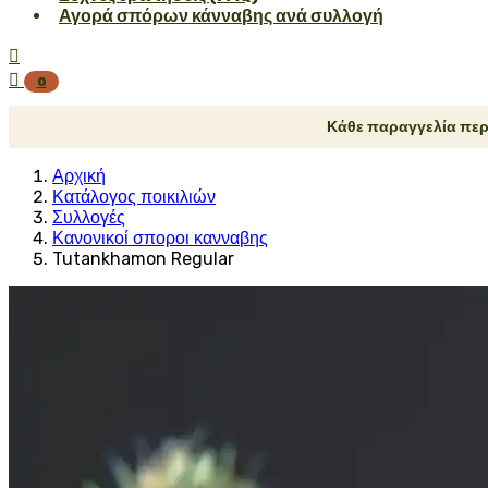
Αγορά σπόρων κάνναβης ανά συλλογή


0
Κάθε παραγγελία περ
Αρχική
Κατάλογος ποικιλιών
Συλλογές
Κανονικοί σποροι κανναβης
Tutankhamon Regular