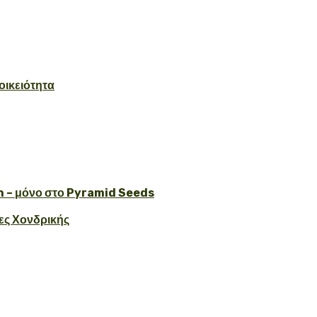
οικειότητα
 – μόνο στο Pyramid Seeds
ες Χονδρικής