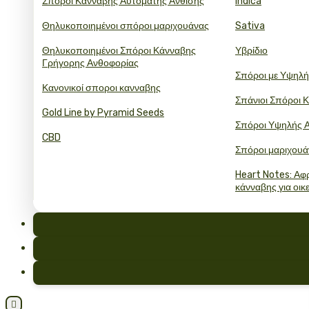
Σπόροι Κάνναβης Αυτόματης Άνθισης
Indica
Θηλυκοποιημένοι σπόροι μαριχουάνας
Sativa
Θηλυκοποιημένοι Σπόροι Κάνναβης
Υβρίδιο
Γρήγορης Ανθοφορίας
Σπόροι με Υψηλ
Κανονικοί σποροι κανναβης
Σπάνιοι Σπόροι 
Gold Line by Pyramid Seeds
Σπόροι Υψηλής 
CBD
Σπόροι μαριχουά
Heart Notes: Αφρ
κάνναβης για οικ
