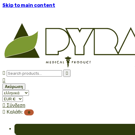
Skip to main content



Ακύρωση

Σύνδεση

Καλάθι:
0