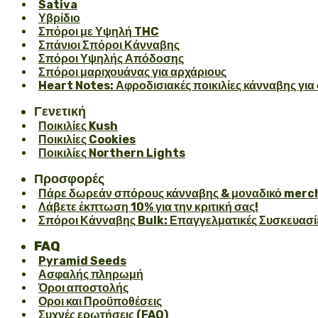
Sativa
Υβρίδιο
Σπόροι με Υψηλή THC
Σπάνιοι Σπόροι Κάνναβης
Σπόροι Υψηλής Απόδοσης
Σπόροι μαριχουάνας για αρχάριους
Heart Notes: Αφροδισιακές ποικιλίες κάνναβης για 
Γενετική
Ποικιλίες Kush
Ποικιλίες Cookies
Ποικιλίες Northern Lights
Προσφορές
Πάρε δωρεάν σπόρους κάνναβης & μοναδικό merch
Λάβετε έκπτωση 10% για την κριτική σας!
Σπόροι Κάνναβης Bulk: Επαγγελματικές Συσκευασί
FAQ
Pyramid Seeds
Ασφαλής πληρωμή
Όροι αποστολής
Οροι και Προϋποθέσεις
Συχνές ερωτήσεις (FAQ)