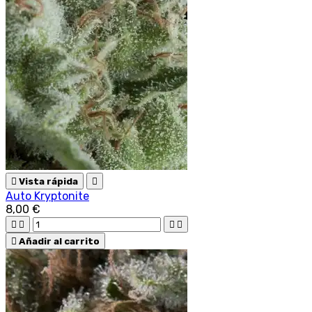

Vista rápida

Auto Kryptonite
8,00 €





Añadir al carrito