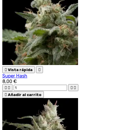

Vista rápida

Super Hash
8,00 €





Añadir al carrito