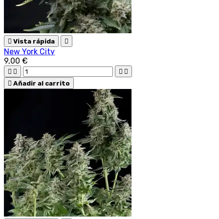

Vista rápida

New York City
9,00 €





Añadir al carrito