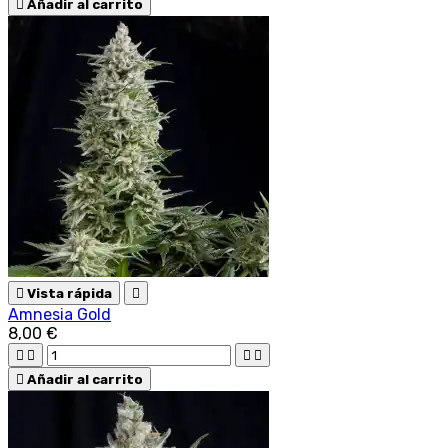

Añadir al carrito

Vista rápida

Amnesia Gold
8,00 €





Añadir al carrito