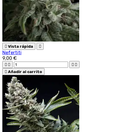

Vista rápida

Nefertiti
9,00 €





Añadir al carrito