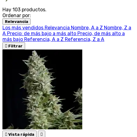
Hay 103 productos.
Ordenar por:
Relevancia
Los más vendidos
Relevancia
Nombre, A a Z
Nombre, Z a
A
Precio: de más bajo a más alto
Precio, de más alto a
más bajo
Referencia, A a Z
Referencia, Z a A

Filtrar

Vista rápida
