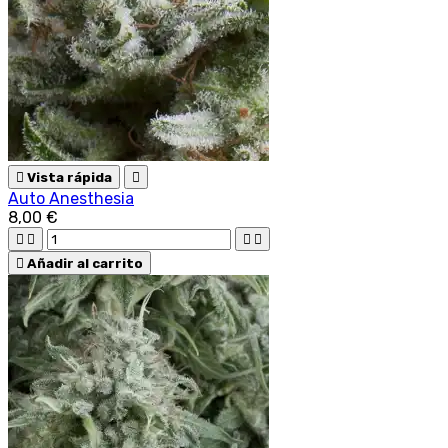

Vista rápida

Auto Anesthesia
8,00 €





Añadir al carrito