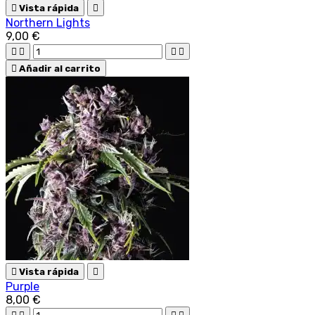

Vista rápida

Northern Lights
9,00 €





Añadir al carrito

Vista rápida

Purple
8,00 €