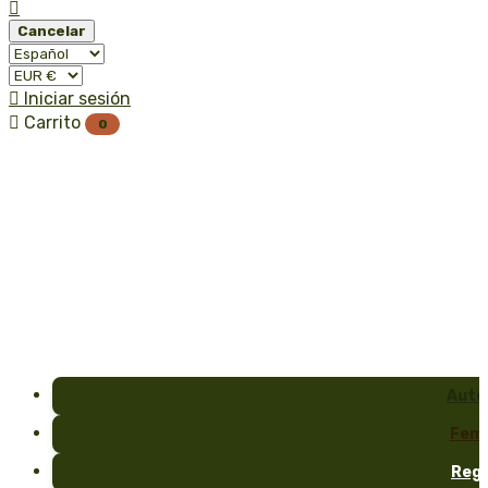

Cancelar

Iniciar sesión

Carrito
0
Auto
Fem
Reg