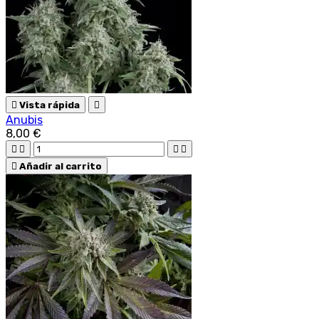

Vista rápida

Anubis
8,00 €





Añadir al carrito