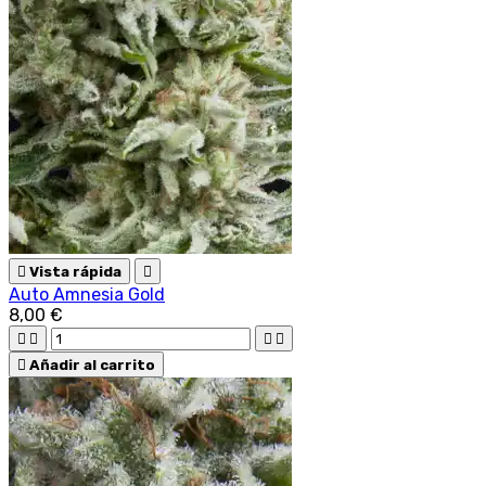

Vista rápida

Auto Amnesia Gold
8,00 €





Añadir al carrito