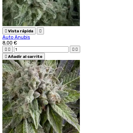

Vista rápida

Auto Anubis
8,00 €





Añadir al carrito