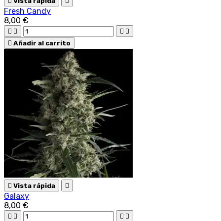

Vista rápida

Fresh Candy
8,00 €





Añadir al carrito

Vista rápida

Galaxy
8,00 €



