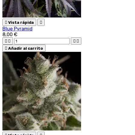

Vista rápida

Blue Pyramid
8,00 €





Añadir al carrito