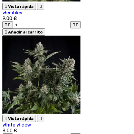

Vista rápida

Wembley
9,00 €





Añadir al carrito

Vista rápida

White Widow
8,00 €