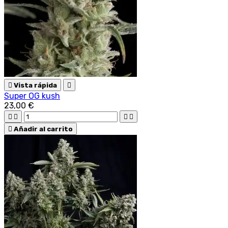

Vista rápida

Super OG kush
23,00 €





Añadir al carrito