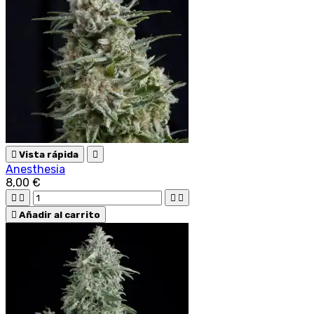

Vista rápida

Anesthesia
8,00 €





Añadir al carrito