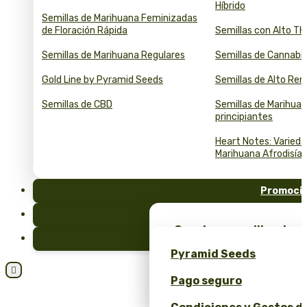
Híbrido
Semillas de Marihuana Feminizadas
de Floración Rápida
Semillas con Alto T
Semillas de Marihuana Regulares
Semillas de Cannabi
Gold Line by Pyramid Seeds
Semillas de Alto Re
Semillas de CBD
Semillas de Marihuan
principiantes
Heart Notes: Varied
Marihuana Afrodisía
Promoci
FAQ
¡Consigue semillas de m
Blog
merchandising exclusiv
Pyramid Seeds
Seeds!

Pago seguro
Obtén un 10% de descuen