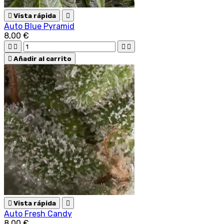

Vista rápida

Auto Blue Pyramid
8,00 €





Añadir al carrito

Vista rápida

Auto Fresh Candy
8,00 €