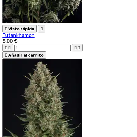

Vista rápida

Tutankhamon
8,00 €





Añadir al carrito