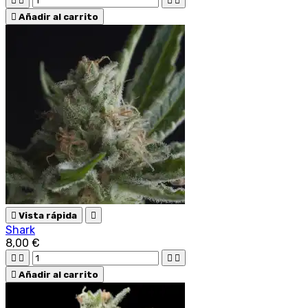





Añadir al carrito

Vista rápida

Shark
8,00 €





Añadir al carrito