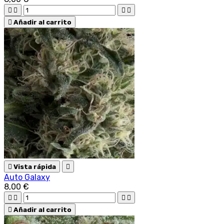





Añadir al carrito

Vista rápida

Auto Galaxy
8,00 €





Añadir al carrito