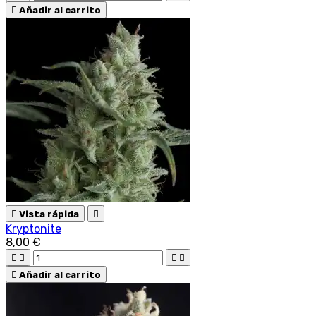

Añadir al carrito

Vista rápida

Kryptonite
8,00 €





Añadir al carrito