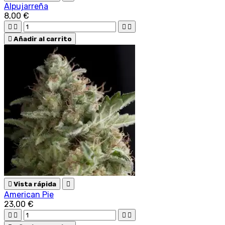
Alpujarreña
8,00 €





Añadir al carrito

Vista rápida

American Pie
23,00 €



