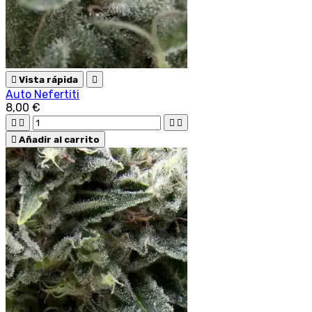

Vista rápida

Auto Nefertiti
8,00 €





Añadir al carrito