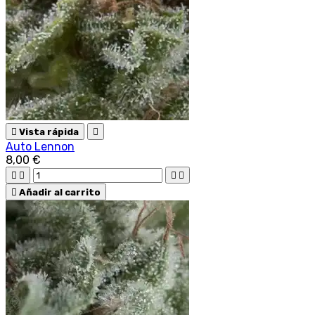

Vista rápida

Auto Lennon
8,00 €





Añadir al carrito