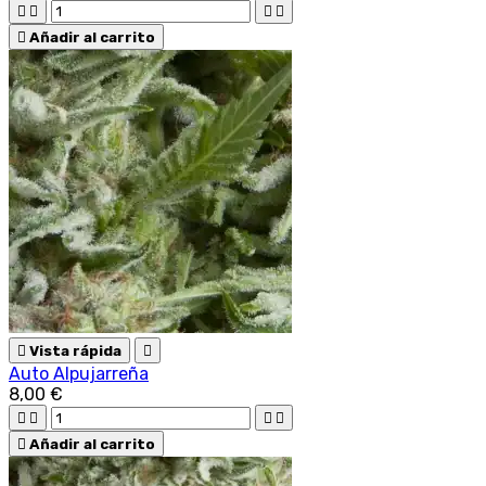





Añadir al carrito

Vista rápida

Auto Alpujarreña
8,00 €





Añadir al carrito