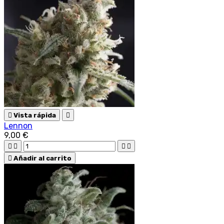

Vista rápida

Lennon
9,00 €





Añadir al carrito