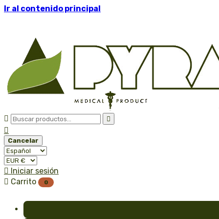
Ir al contenido principal



Cancelar

Iniciar sesión

Carrito
0