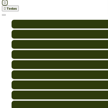


Todas