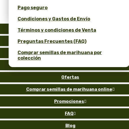
Pago seguro
Obtén un 10% de descuento por tu opinión!
Condiciones y Gastos de Envío
Auto
Términos y condiciones de Venta
Fem
Preguntas Frecuentes (FAQ)
Comprar semillas de marihuana por
Reg
colección
Gold
Ofertas
Comprar semillas de marihuana online

Promociones

FAQ

Blog