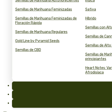
Semillas de Marihuana Autoflorecientes
Índica
Semillas de Marihuana Feminizadas
Sativa
Semillas de Marihuana Feminizadas de
Híbrido
Floración Rápida
Semillas con Al
Semillas de Marihuana Regulares
Semillas de Can
Gold Line by Pyramid Seeds
Semillas de Alt
Semillas de CBD
Semillas de Mar
principiantes
Heart Notes: Va
Afrodisíaca