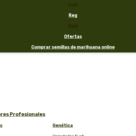
Fem
Reg
Gold
Ofertas
Comprar semillas de marihuana online
ores Profesionales
as
Genética