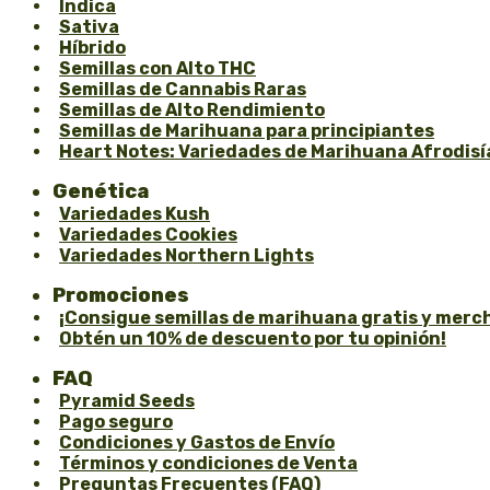
Índica
Sativa
Híbrido
Semillas con Alto THC
Semillas de Cannabis Raras
Semillas de Alto Rendimiento
Semillas de Marihuana para principiantes
Heart Notes: Variedades de Marihuana Afrodisí
Genética
Variedades Kush
Variedades Cookies
Variedades Northern Lights
Promociones
¡Consigue semillas de marihuana gratis y merch
Obtén un 10% de descuento por tu opinión!
FAQ
Pyramid Seeds
Pago seguro
Condiciones y Gastos de Envío
Términos y condiciones de Venta
Preguntas Frecuentes (FAQ)