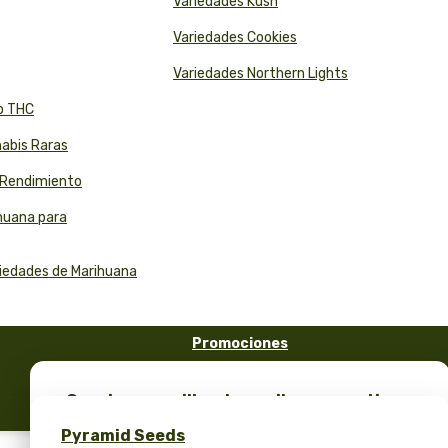
Variedades Kush
Variedades Cookies
Variedades Northern Lights
to THC
nabis Raras
o Rendimiento
ihuana para
riedades de Marihuana
Promociones
FAQ
¡Consigue semillas de marihuana gratis y
Blog
merchandising exclusivo – solo en Pyramid
Pyramid Seeds
Seeds!