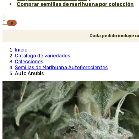
Comprar semillas de marihuana por colección


0
Cada pedido incluye un
Inicio
Catálogo de variedades
Colecciones
Semillas de Marihuana Autoflorecientes
Auto Anubis