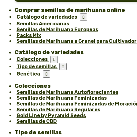
Comprar semillas de marihuana online
Catálogo de variedades

Semillas Americanas
Semillas de Marihuana Europeas
Packs Mix
Semillas de Marihuana a Granel para Cultivado
Catálogo de variedades
Colecciones

Tipo de semillas

Genética

Colecciones
Semillas de Marihuana Autoflorecientes
Semillas de Marihuana Feminizadas
Semillas de Marihuana Feminizadas de Floració
Semillas de Marihuana Regulares
Gold Line by Pyramid Seeds
Semillas de CBD
Tipo de semillas