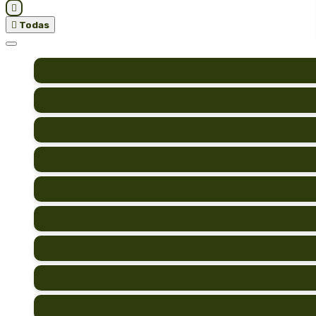


Todas