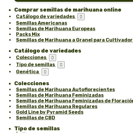
Comprar semillas de marihuana online
Catálogo de variedades

Semillas Americanas
Semillas de Marihuana Europeas
Packs Mix
Semillas de Marihuana a Granel para Cultivado
Catálogo de variedades
Colecciones

Tipo de semillas

Genética

Colecciones
Semillas de Marihuana Autoflorecientes
Semillas de Marihuana Feminizadas
Semillas de Marihuana Feminizadas de Floració
Semillas de Marihuana Regulares
Gold Line by Pyramid Seeds
Semillas de CBD
Tipo de semillas