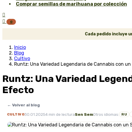
Comprar semillas de marihuana por colección


0
Cada pedido incluye un
Inicio
Blog
Cultivo
Runtz: Una Variedad Legendaria de Cannabis con un 
Runtz: Una Variedad Legend
Efecto
← Volver al blog
30.01.2025
4 min de lectura
Sen Sem
Otros idiomas:
CULTIVO
RU