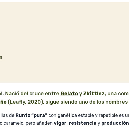
um
l. Nació del cruce entre
Gelato
y
Zkittlez
, una com
Año
(Leafly, 2020), sigue siendo uno de los nombre
illas de
Runtz “pura”
con genética estable y repetible es un
ipo caramelo, pero añaden
vigor
,
resistencia
y
producción