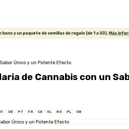
 bono y un paquete de semillas de regalo (de 1 a 50).
Más infor
Sabor Único y un Potente Efecto
aria de Cannabis con un Sab
IT
DE
PT
FR
CS
EL
RO
PL
GB