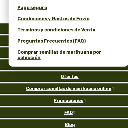
Pago seguro
Obtén un 10% de descuento por tu opinión!
Condiciones y Gastos de Envío
Auto
Términos y condiciones de Venta
Fem
Preguntas Frecuentes (FAQ)
Comprar semillas de marihuana por
Reg
colección
Gold
Ofertas
Comprar semillas de marihuana online

Promociones

FAQ

Blog