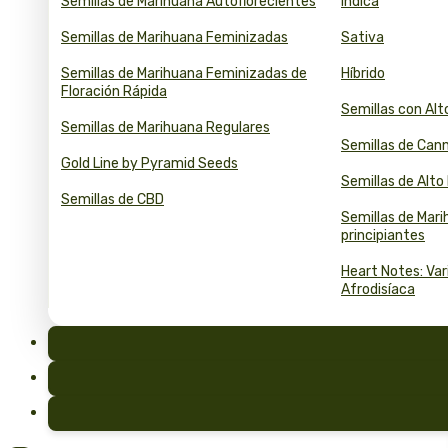
Semillas de Marihuana Autoflorecientes
Índica
Semillas de Marihuana Feminizadas
Sativa
Semillas de Marihuana Feminizadas de
Híbrido
Floración Rápida
Semillas con Al
Semillas de Marihuana Regulares
Semillas de Can
Gold Line by Pyramid Seeds
Semillas de Alt
Semillas de CBD
Semillas de Mar
principiantes
Heart Notes: Va
Afrodisíaca