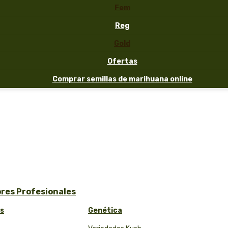
Fem
Reg
Gold
Ofertas
Comprar semillas de marihuana online
ores Profesionales
as
Genética