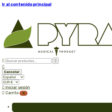
Ir al contenido principal



Cancelar

Iniciar sesión

Carrito
0