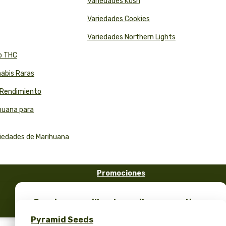
Variedades Kush
Variedades Cookies
Variedades Northern Lights
to THC
nabis Raras
o Rendimiento
ihuana para
riedades de Marihuana
Promociones
FAQ
¡Consigue semillas de marihuana gratis y
Blog
merchandising exclusivo – solo en Pyramid
Pyramid Seeds
Seeds!