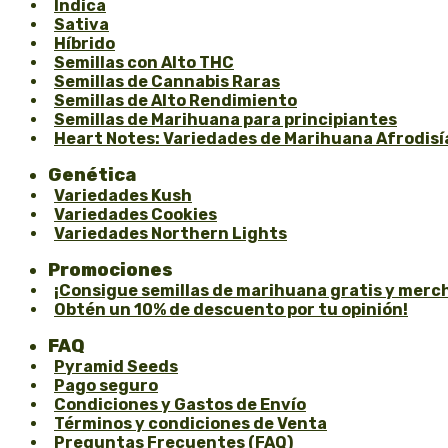
Índica
Sativa
Híbrido
Semillas con Alto THC
Semillas de Cannabis Raras
Semillas de Alto Rendimiento
Semillas de Marihuana para principiantes
Heart Notes: Variedades de Marihuana Afrodisí
Genética
Variedades Kush
Variedades Cookies
Variedades Northern Lights
Promociones
¡Consigue semillas de marihuana gratis y merch
Obtén un 10% de descuento por tu opinión!
FAQ
Pyramid Seeds
Pago seguro
Condiciones y Gastos de Envío
Términos y condiciones de Venta
Preguntas Frecuentes (FAQ)