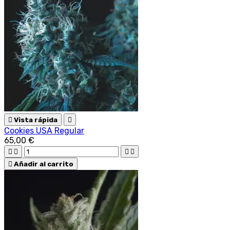

Vista rápida

Cookies USA Regular
65,00 €





Añadir al carrito