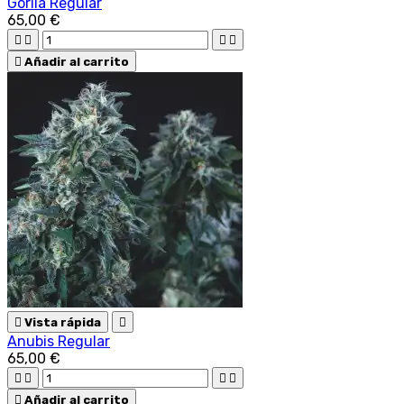
Gorila Regular
65,00 €





Añadir al carrito

Vista rápida

Anubis Regular
65,00 €





Añadir al carrito