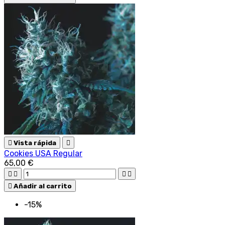

Vista rápida

Cookies USA Regular
65,00 €





Añadir al carrito
-15%