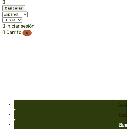

Cancelar

Iniciar sesión

Carrito
0
Auto
Fem
Reg