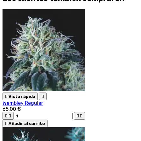

Vista rápida

Wembley Regular
65,00 €





Añadir al carrito