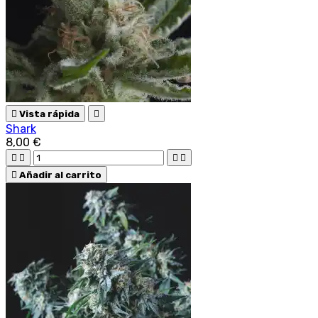

Vista rápida

Shark
8,00 €





Añadir al carrito