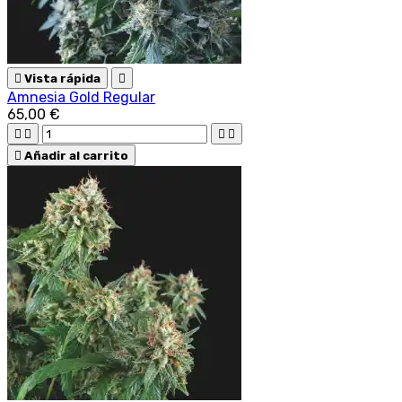

Vista rápida

Amnesia Gold Regular
65,00 €





Añadir al carrito