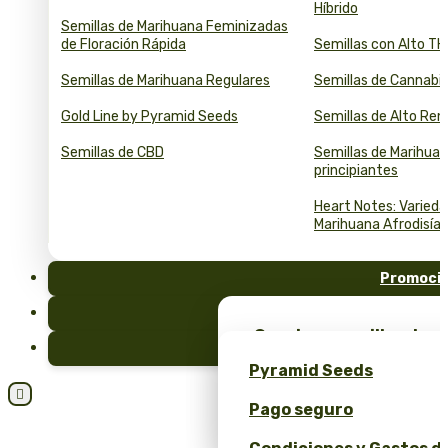
Híbrido
Semillas de Marihuana Feminizadas
de Floración Rápida
Semillas con Alto T
Semillas de Marihuana Regulares
Semillas de Cannabi
Gold Line by Pyramid Seeds
Semillas de Alto Re
Semillas de CBD
Semillas de Marihuan
principiantes
Heart Notes: Varied
Marihuana Afrodisía
Promoci
FAQ
¡Consigue semillas de m
Blog
merchandising exclusiv
Pyramid Seeds
Seeds!

Pago seguro
Obtén un 10% de descuen