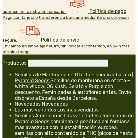
Política de pago
aparece en tu extracto bancario.
Pago con tarjeta o transferencia bancaria mediante una conexión
Política de envío
segura.
Enviamos en embalaje neutro, sin indicar el contenido, en 24 h tras
recibir el pago.
Productos
Mostrar/ocultar enlaces de productos

Semillas de Marihuana en Oferta – comprar barato |
Pyramid Seeds
Semillas de marihuana en oferta –
White Widow, OG Kush, Gelato y Purple con
descuento. Feminizadas & autoflorecientes. Envío
discreto a España desde Barcelona.
Novedades
Novedades
Los más vendidos
Los más vendidos
Semillas Americanas
Las variedades americanas de
Pyramid Seeds combinan la genética californiana
más avanzada con la estabilización europea:
semillas con alto contenido de THC (picos de hasta