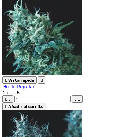

Vista rápida

Gorila Regular
65,00 €





Añadir al carrito