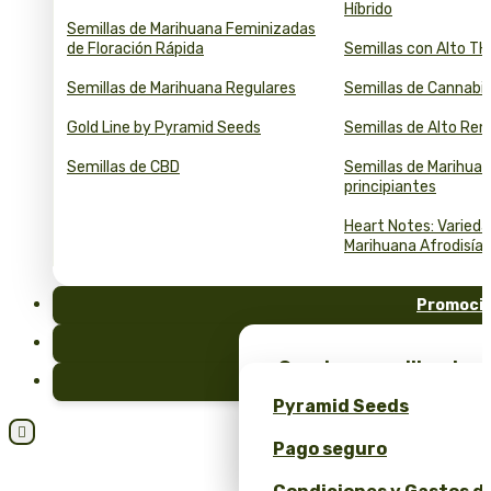
Híbrido
Semillas de Marihuana Feminizadas
de Floración Rápida
Semillas con Alto T
Semillas de Marihuana Regulares
Semillas de Cannabi
Gold Line by Pyramid Seeds
Semillas de Alto Re
Semillas de CBD
Semillas de Marihuan
principiantes
Heart Notes: Varied
Marihuana Afrodisía
Promoci
FAQ
¡Consigue semillas de m
Blog
merchandising exclusiv
Pyramid Seeds
Seeds!

Pago seguro
Obtén un 10% de descuen