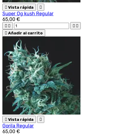

Vista rápida

Super Og kush Regular
65,00 €





Añadir al carrito

Vista rápida

Gorila Regular
65,00 €