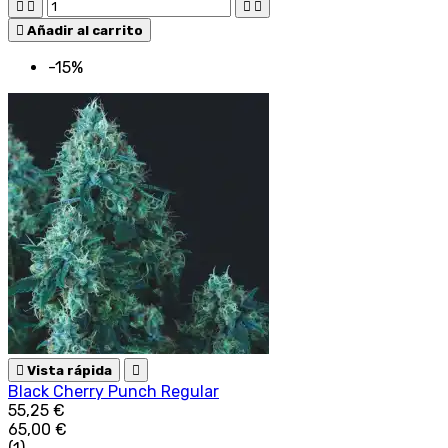





Añadir al carrito
-15%

Vista rápida

Black Cherry Punch Regular
55,25 €
65,00 €