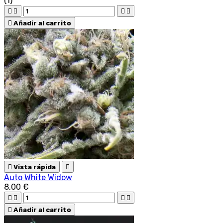
(1)





Añadir al carrito

Vista rápida

Auto White Widow
8,00 €





Añadir al carrito