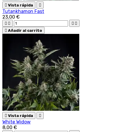

Vista rápida

Tutankhamon Fast
23,00 €





Añadir al carrito

Vista rápida

White Widow
8,00 €