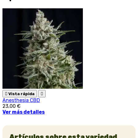

Vista rápida

Anesthesia CBD
23,00 €
Ver más detalles
Artículos sobre esta variedad