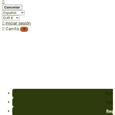

Cancelar

Iniciar sesión

Carrito
0
Auto
Fem
Reg