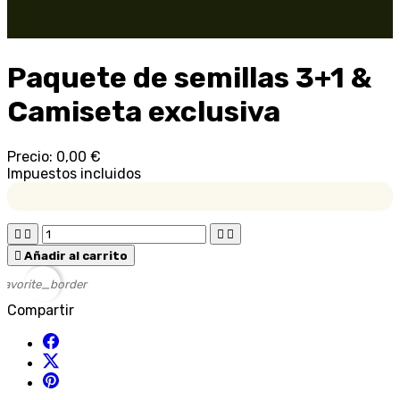
Paquete de semillas 3+1 &
Camiseta exclusiva
Precio:
0,00 €
Impuestos incluidos





Añadir al carrito
favorite_border
Compartir