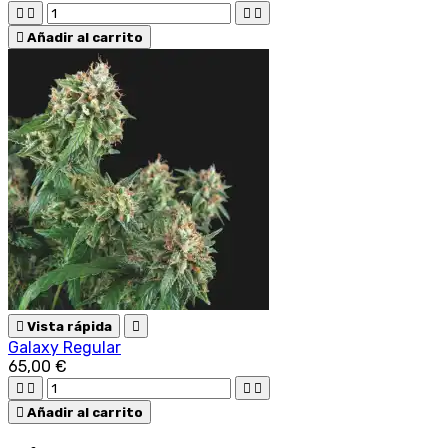





Añadir al carrito

Vista rápida

Galaxy Regular
65,00 €





Añadir al carrito