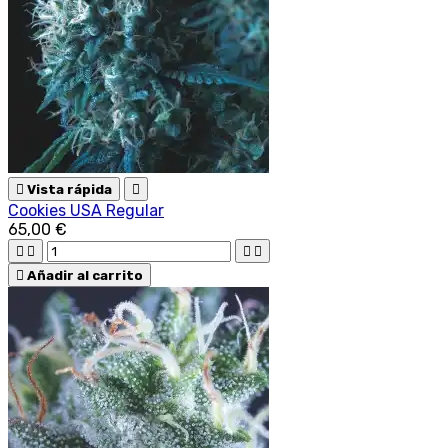

Vista rápida

Cookies USA Regular
65,00 €





Añadir al carrito