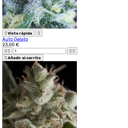

Vista rápida

Auto Gelato
23,00 €





Añadir al carrito