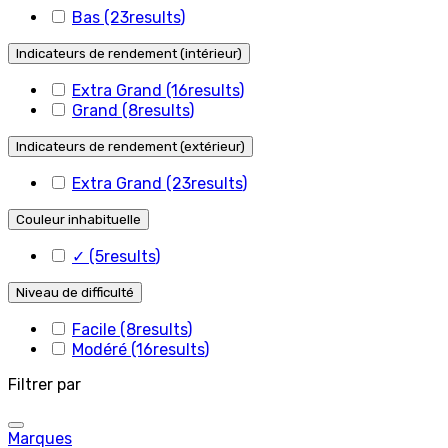
Bas
(23
results
)
Indicateurs de rendement (intérieur)
Extra Grand
(16
results
)
Grand
(8
results
)
Indicateurs de rendement (extérieur)
Extra Grand
(23
results
)
Couleur inhabituelle
✓
(5
results
)
Niveau de difficulté
Facile
(8
results
)
Modéré
(16
results
)
Filtrer par
Marques