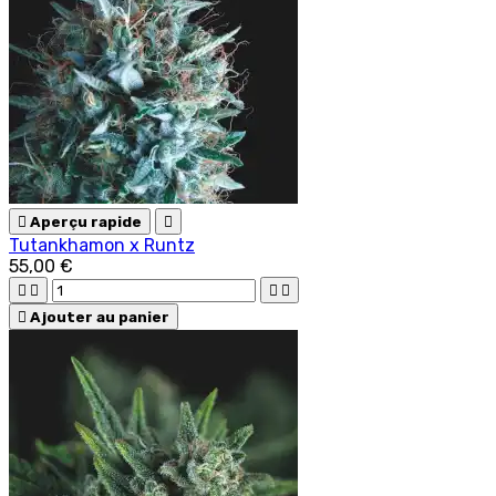

Aperçu rapide

Tutankhamon x Runtz
55,00 €





Ajouter au panier