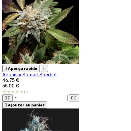

Aperçu rapide

Anubis x Sunset Sherbet
46,75 €
55,00 €
(1)





Ajouter au panier