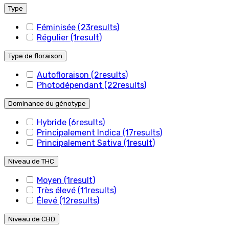
Type
Féminisée
(23
results
)
Régulier
(1
result
)
Type de floraison
Autofloraison
(2
results
)
Photodépendant
(22
results
)
Dominance du génotype
Hybride
(6
results
)
Principalement Indica
(17
results
)
Principalement Sativa
(1
result
)
Niveau de THC
Moyen
(1
result
)
Très élevé
(11
results
)
Élevé
(12
results
)
Niveau de CBD