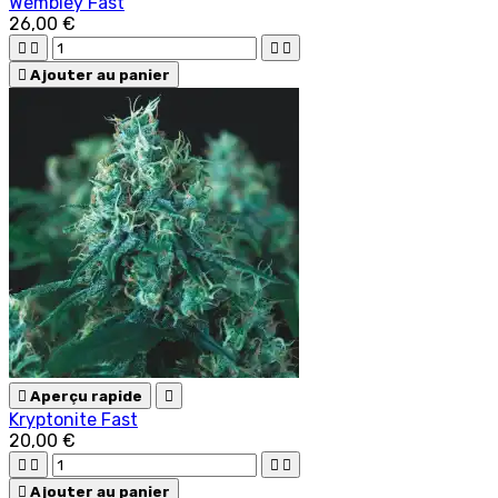
Wembley Fast
26,00 €





Ajouter au panier

Aperçu rapide

Kryptonite Fast
20,00 €





Ajouter au panier