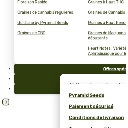
Floraison Rapide
Graines à Haut THC
Graines de cannabis régulières
Graines de Cannabis 
Gold Line by Pyramid Seeds
Graines à Haut Rend
Graines de CBD
Graines de Marijuana 
débutants
Heart Notes : Variété
Aphrodisiaque pour le 
Offres spéc
FAQ
Obtiens des graines de c
Blog
et un merch unique – se
Pyramid Seeds
Pyramid Seeds !

Paiement sécurisé
Obtenez 10 % de réductio
Conditions de livraison
Calculateur de Prix pour
Cannabis en Bulk (ROI)