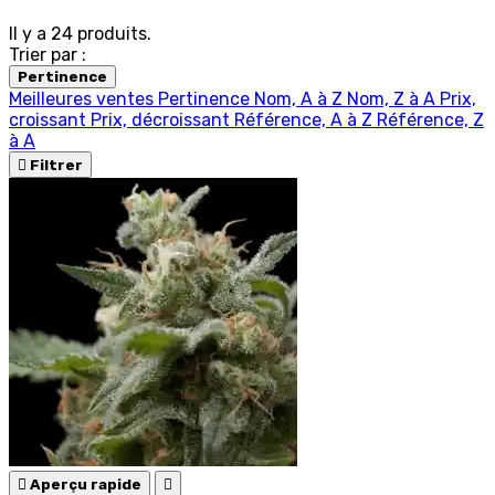
Il y a 24 produits.
Trier par :
Pertinence
Meilleures ventes
Pertinence
Nom, A à Z
Nom, Z à A
Prix,
croissant
Prix, décroissant
Référence, A à Z
Référence, Z
à A

Filtrer

Aperçu rapide
