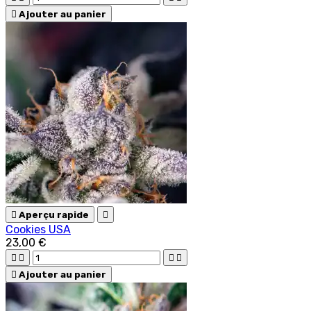

Ajouter au panier

Aperçu rapide

Cookies USA
23,00 €





Ajouter au panier