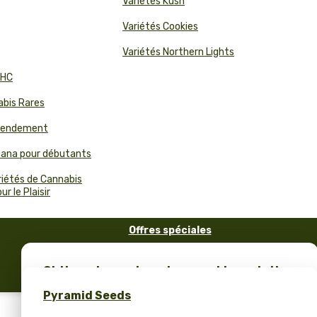
Variétés Kush
Variétés Cookies
Variétés Northern Lights
THC
abis Rares
 Rendement
juana pour débutants
riétés de Cannabis
r le Plaisir
Offres spéciales
FAQ
Obtiens des graines de cannabis gratuites
Blog
et un merch unique – seulement chez
Pyramid Seeds
Pyramid Seeds !