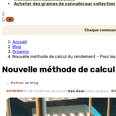
Acheter des graines de cannabis par collection


0
Chaque commande 
Accueil
Blog
Growing
Nouvelle méthode de calcul du rendement – Pour les
Nouvelle méthode de calcul
← Retour au blog
05.08.2024
4 min de lecture
Sen Sem
Autres langues:
GROWING
R