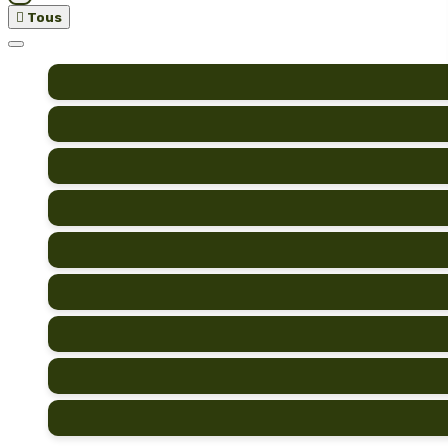

Tous