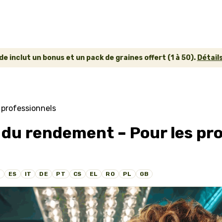
inclut un bonus et un pack de graines offert (1 à 50).
Détails
 professionnels
 du rendement – Pour les pr
U
ES
IT
DE
PT
CS
EL
RO
PL
GB