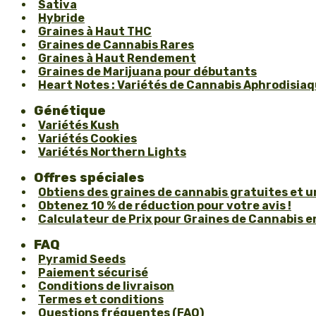
Sativa
Hybride
Graines à Haut THC
Graines de Cannabis Rares
Graines à Haut Rendement
Graines de Marijuana pour débutants
Heart Notes : Variétés de Cannabis Aphrodisiaqu
Génétique
Variétés Kush
Variétés Cookies
Variétés Northern Lights
Offres spéciales
Obtiens des graines de cannabis gratuites et 
Obtenez 10 % de réduction pour votre avis !
Calculateur de Prix pour Graines de Cannabis en
FAQ
Pyramid Seeds
Paiement sécurisé
Conditions de livraison
Termes et conditions
Questions fréquentes (FAQ)