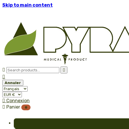
Skip to main content



Annuler

Connexion

Panier
0