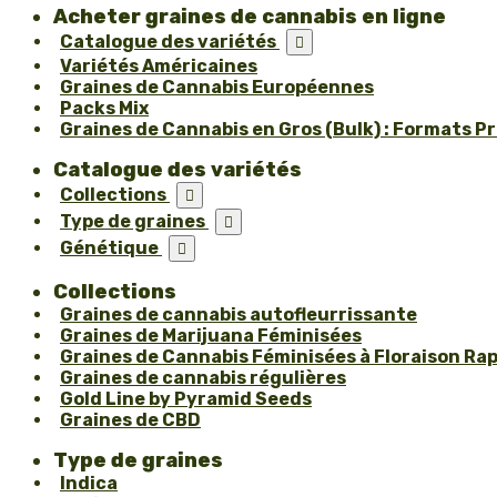
Acheter graines de cannabis en ligne
Catalogue des variétés

Variétés Américaines
Graines de Cannabis Européennes
Packs Mix
Graines de Cannabis en Gros (Bulk) : Formats P
Catalogue des variétés
Collections

Type de graines

Génétique

Collections
Graines de cannabis autofleurrissante
Graines de Marijuana Féminisées
Graines de Cannabis Féminisées à Floraison Ra
Graines de cannabis régulières
Gold Line by Pyramid Seeds
Graines de CBD
Type de graines
Indica