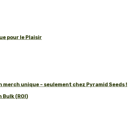
e pour le Plaisir
un merch unique – seulement chez Pyramid Seeds !
 Bulk (ROI)