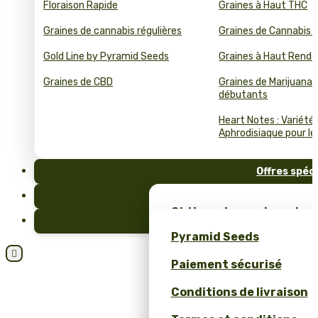
Floraison Rapide
Graines à Haut THC
Graines de cannabis régulières
Graines de Cannabis 
Gold Line by Pyramid Seeds
Graines à Haut Rend
Graines de CBD
Graines de Marijuana 
débutants
Heart Notes : Variété
Aphrodisiaque pour le 
Offres spéc
FAQ
Obtiens des graines de c
Blog
et un merch unique – se
Pyramid Seeds
Pyramid Seeds !

Paiement sécurisé
Obtenez 10 % de réductio
Conditions de livraison
Calculateur de Prix pour
Cannabis en Bulk (ROI)