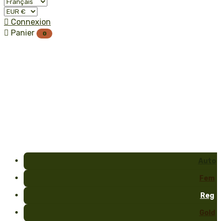

Connexion

Panier
0
Auto
Fem
Reg
Gold