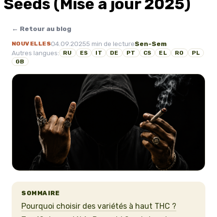
Seeds (Mise à jour 2025)
← Retour au blog
04.09.2025
5 min de lecture
Sen-Sem
NOUVELLES
Autres langues:
RU
ES
IT
DE
PT
CS
EL
RO
PL
GB
SOMMAIRE
Pourquoi choisir des variétés à haut THC ?