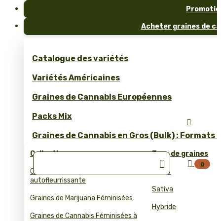
Promotio
Acheter graines de ca
Catalogue des variétés
Variétés Américaines
Graines de Cannabis Européennes
Packs Mix

Graines de Cannabis en Gros (Bulk) : Formats 
Collections
Type de graines


0
Graines de cannabis
Indica
autofleurrissante
Sativa
Graines de Marijuana Féminisées
Hybride
Graines de Cannabis Féminisées à