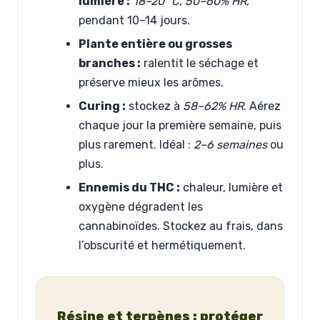
lumière :
18–20 °C
,
50–60% HR
,
pendant 10–14 jours.
Plante entière ou grosses
branches :
ralentit le séchage et
préserve mieux les arômes.
Curing :
stockez à
58–62% HR
. Aérez
chaque jour la première semaine, puis
plus rarement. Idéal :
2–6 semaines
ou
plus.
Ennemis du THC :
chaleur, lumière et
oxygène dégradent les
cannabinoïdes. Stockez au frais, dans
l’obscurité et hermétiquement.
Résine et terpènes : protéger