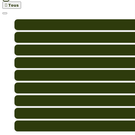

Tous