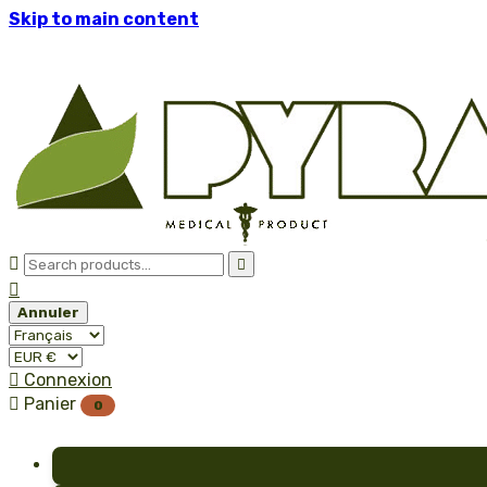
Skip to main content



Annuler

Connexion

Panier
0