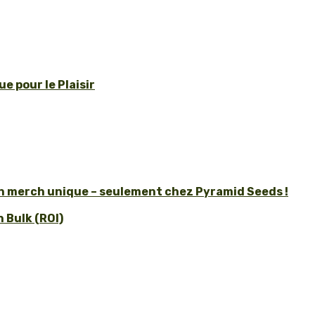
e pour le Plaisir
un merch unique – seulement chez Pyramid Seeds !
 Bulk (ROI)