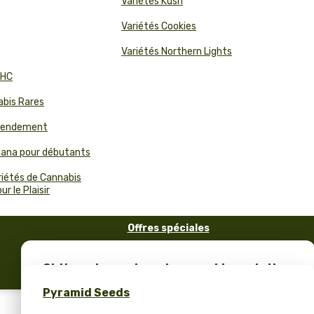
Variétés Kush
Variétés Cookies
Variétés Northern Lights
THC
abis Rares
 Rendement
juana pour débutants
riétés de Cannabis
r le Plaisir
Offres spéciales
FAQ
Obtiens des graines de cannabis gratuites
Blog
et un merch unique – seulement chez
Pyramid Seeds
Pyramid Seeds !