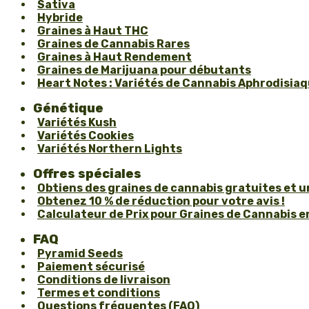
Sativa
Hybride
Graines à Haut THC
Graines de Cannabis Rares
Graines à Haut Rendement
Graines de Marijuana pour débutants
Heart Notes : Variétés de Cannabis Aphrodisiaqu
Génétique
Variétés Kush
Variétés Cookies
Variétés Northern Lights
Offres spéciales
Obtiens des graines de cannabis gratuites et 
Obtenez 10 % de réduction pour votre avis !
Calculateur de Prix pour Graines de Cannabis en
FAQ
Pyramid Seeds
Paiement sécurisé
Conditions de livraison
Termes et conditions
Questions fréquentes (FAQ)