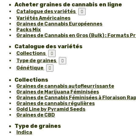
Acheter graines de cannabis en ligne
Catalogue des variétés

Variétés Américaines
Graines de Cannabis Européennes
Packs Mix
Graines de Cannabis en Gros (Bulk) : Formats P
Catalogue des variétés
Collections

Type de graines

Génétique

Collections
Graines de cannabis autofleurrissante
Graines de Marijuana Féminisées
Graines de Cannabis Féminisées à Floraison Ra
Graines de cannabis régulières
Gold Line by Pyramid Seeds
Graines de CBD
Type de graines
Indica