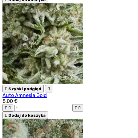

Szybki podgląd

Auto Amnesia Gold
8,00 €





Dodaj do koszyka