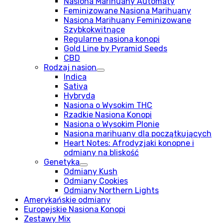
Nasiona Marihuany Automaty
Feminizowane Nasiona Marihuany
Nasiona Marihuany Feminizowane
Szybkokwitnące
Regularne nasiona konopi
Gold Line by Pyramid Seeds
CBD
Rodzaj nasion
Indica
Sativa
Hybryda
Nasiona o Wysokim THC
Rzadkie Nasiona Konopi
Nasiona o Wysokim Plonie
Nasiona marihuany dla początkujących
Heart Notes: Afrodyzjaki konopne i
odmiany na bliskość
Genetyka
Odmiany Kush
Odmiany Cookies
Odmiany Northern Lights
Amerykańskie odmiany
Europejskie Nasiona Konopi
Zestawy Mix