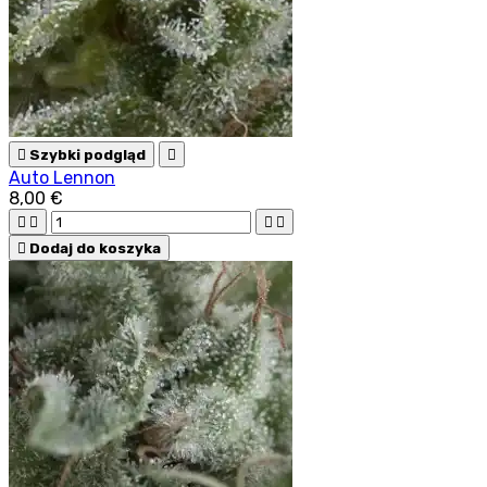

Szybki podgląd

Auto Lennon
8,00 €





Dodaj do koszyka