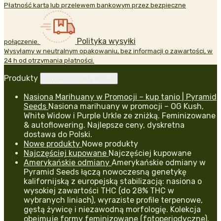
Płatność kartą lub przelewem bankowym przez bezpieczne
Polityka wysyłki
połączenie.
Wysyłamy w neutralnym opakowaniu, bez informacji o zawartości, w
24 h od otrzymania płatności.
Produkty
Toggle produkty links

Nasiona Marihuany w Promocji – kup tanio | Pyramid
Seeds
Nasiona marihuany w promocji – OG Kush,
White Widow i Purple Urkle ze zniżką. Feminizowane
& autoflowering. Najlepsze ceny, dyskretna
dostawa do Polski.
Nowe produkty
Nowe produkty
Najczęściej kupowane
Najczęściej kupowane
Amerykańskie odmiany
Amerykańskie odmiany w
Pyramid Seeds łączą nowoczesną genetykę
kalifornijską z europejską stabilizacją: nasiona o
wysokiej zawartości THC (do 28% THC w
wybranych liniach), wyraziste profile terpenowe,
gęstą żywicę i niezawodną morfologię. Kolekcja
obejmuje formy feminizowane (fotoperiodyczne),