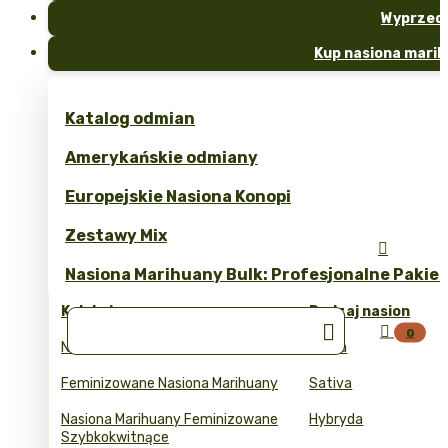
Wyprzed
Kup nasiona marih
Katalog odmian
Amerykańskie odmiany
Europejskie Nasiona Konopi
Zestawy Mix

Nasiona Marihuany Bulk: Profesjonalne Pakie
Kolekcje
Rodzaj nasion


0
Nasiona Marihuany Automaty
Indica
Feminizowane Nasiona Marihuany
Sativa
Nasiona Marihuany Feminizowane
Hybryda
Szybkokwitnące