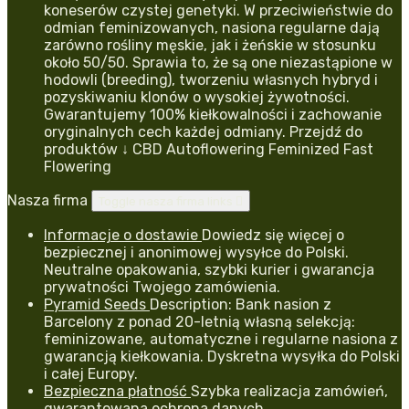
koneserów czystej genetyki. W przeciwieństwie do
odmian feminizowanych, nasiona regularne dają
zarówno rośliny męskie, jak i żeńskie w stosunku
około 50/50. Sprawia to, że są one niezastąpione w
hodowli (breeding), tworzeniu własnych hybryd i
pozyskiwaniu klonów o wysokiej żywotności.
Gwarantujemy 100% kiełkowalności i zachowanie
oryginalnych cech każdej odmiany. Przejdź do
produktów ↓ CBD Autoflowering Feminized Fast
Flowering
Nasza firma
Toggle nasza firma links

Informacje o dostawie
Dowiedz się więcej o
bezpiecznej i anonimowej wysyłce do Polski.
Neutralne opakowania, szybki kurier i gwarancja
prywatności Twojego zamówienia.
Pyramid Seeds
Description: Bank nasion z
Barcelony z ponad 20-letnią własną selekcją:
feminizowane, automatyczne i regularne nasiona z
gwarancją kiełkowania. Dyskretna wysyłka do Polski
i całej Europy.
Bezpieczna płatność
Szybka realizacja zamówień,
gwarantowana ochrona danych.