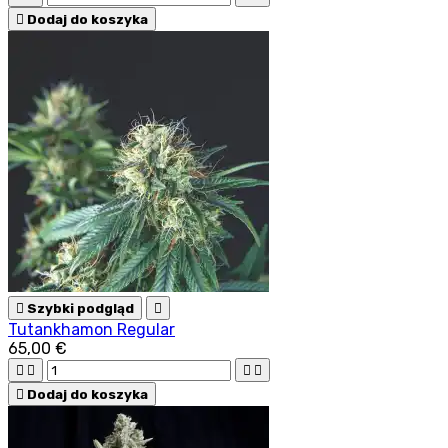

Dodaj do koszyka

Szybki podgląd

Tutankhamon Regular
65,00 €





Dodaj do koszyka