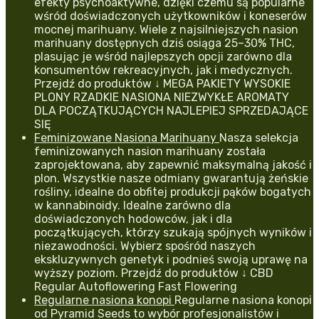
efekty psychoaktywne, dzięki czemu są popularne
wśród doświadczonych użytkowników i koneserów
mocnej marihuany. Wiele z najsilniejszych nasion
marihuany dostępnych dziś osiąga 25–30% THC,
plasując je wśród najlepszych opcji zarówno dla
konsumentów rekreacyjnych, jak i medycznych.
Przejdź do produktów ↓ MEGA PAKIETY WYSOKIE
PLONY RZADKIE NASIONA NIEZWYKŁE AROMATY
DLA POCZĄTKUJĄCYCH NAJLEPIEJ SPRZEDAJĄCE
SIĘ
Feminizowane Nasiona Marihuany
Nasza selekcja
feminizowanych nasion marihuany została
zaprojektowana, aby zapewnić maksymalną jakość i
plon. Wszystkie nasze odmiany gwarantują żeńskie
rośliny, idealne do obfitej produkcji pąków bogatych
w kannabinoidy. Idealne zarówno dla
doświadczonych hodowców, jak i dla
początkujących, którzy szukają spójnych wyników i
niezawodności. Wybierz spośród naszych
ekskluzywnych genetyk i podnieś swoją uprawę na
wyższy poziom. Przejdź do produktów ↓ CBD
Regular Autoflowering Fast Flowering
Regularne nasiona konopi
Regularne nasiona konopi
od Pyramid Seeds to wybór profesjonalistów i