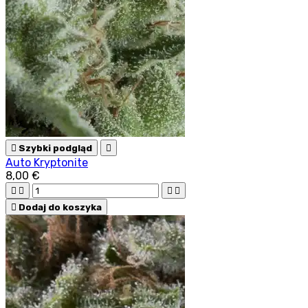

Szybki podgląd

Auto Kryptonite
8,00 €





Dodaj do koszyka