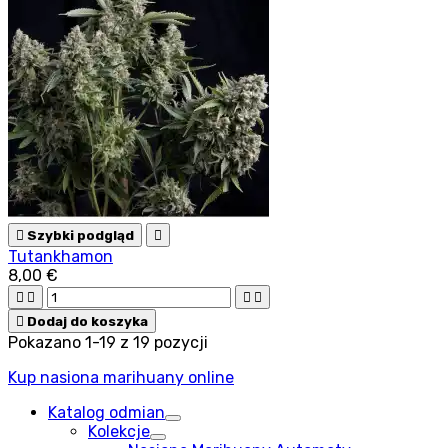

Szybki podgląd

Tutankhamon
8,00 €





Dodaj do koszyka
Pokazano 1-19 z 19 pozycji
Kup nasiona marihuany online
Katalog odmian
Kolekcje