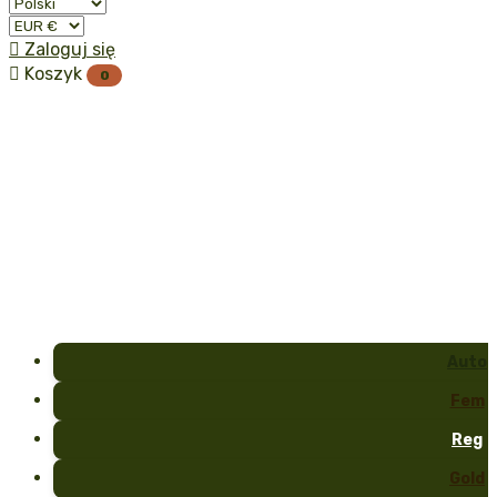

Zaloguj się

Koszyk
0
Auto
Fem
Reg
Gold