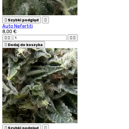

Szybki podgląd

Auto Nefertiti
8,00 €





Dodaj do koszyka

Szybki podgląd
