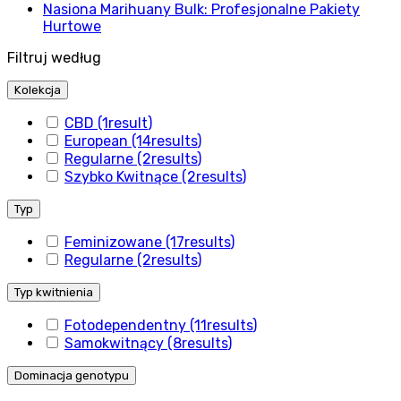
Nasiona Marihuany Bulk: Profesjonalne Pakiety
Hurtowe
Filtruj według
Kolekcja
CBD
(1
result
)
European
(14
results
)
Regularne
(2
results
)
Szybko Kwitnące
(2
results
)
Typ
Feminizowane
(17
results
)
Regularne
(2
results
)
Typ kwitnienia
Fotodependentny
(11
results
)
Samokwitnący
(8
results
)
Dominacja genotypu