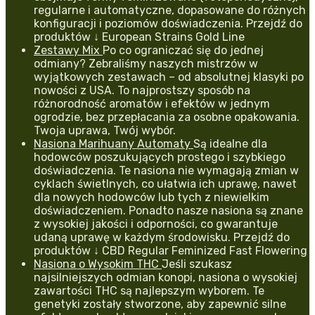
regularne i automatyczne, dopasowane do różnych
konfiguracji i poziomów doświadczenia. Przejdź do
produktów ↓ European Strains Gold Line
Zestawy Mix
Po co ograniczać się do jednej
odmiany? Zebraliśmy naszych mistrzów w
wyjątkowych zestawach – od absolutnej klasyki po
nowości z USA. To najprostszy sposób na
różnorodność aromatów i efektów w jednym
ogrodzie, bez przepłacania za osobne opakowania.
Twoja uprawa, Twój wybór.
Nasiona Marihuany Automaty
Są idealne dla
hodowców poszukujących prostego i szybkiego
doświadczenia. Te nasiona nie wymagają zmian w
cyklach świetlnych, co ułatwia ich uprawę, nawet
dla nowych hodowców lub tych z niewielkim
doświadczeniem. Ponadto nasze nasiona są znane
z wysokiej jakości i odporności, co gwarantuje
udaną uprawę w każdym środowisku. Przejdź do
produktów ↓ CBD Regular Feminized Fast Flowering
Nasiona o Wysokim THC
Jeśli szukasz
najsilniejszych odmian konopi, nasiona o wysokiej
zawartości THC są najlepszym wyborem. Te
genetyki zostały stworzone, aby zapewnić silne