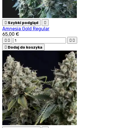

Szybki podgląd

Amnesia Gold Regular
65,00 €





Dodaj do koszyka