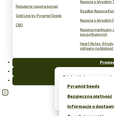
Nasiona o Wysokim T
Regularne nasiona konopi
Rzadkie Nasiona Kono
Gold Line by Pyramid Seeds
Nasiona o Wysokim Pl
CBD
Nasiona marihuany dl
początkujących
Heart Notes: Afrodyzj
odmiany na bliskość
Promocj
FAQ
Zdobądź darmowe nasion
Blog
unikalne gadżety – tylk
Pyramid Seeds
Otrzymaj 10% rabatu za s

Bezpieczna płatność
Kalkulator Cen Nasion Ma
Informacje o dostawie