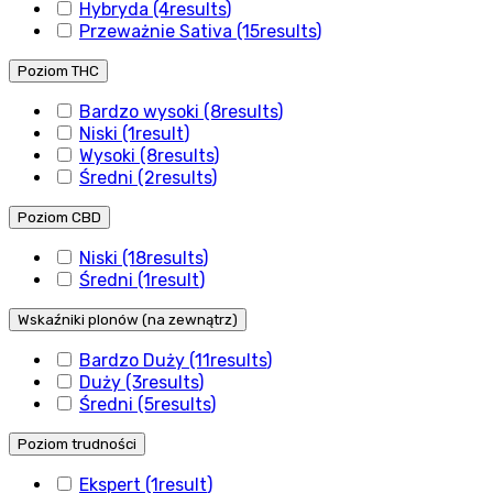
Hybryda
(4
results
)
Przeważnie Sativa
(15
results
)
Poziom THC
Bardzo wysoki
(8
results
)
Niski
(1
result
)
Wysoki
(8
results
)
Średni
(2
results
)
Poziom CBD
Niski
(18
results
)
Średni
(1
result
)
Wskaźniki plonów (na zewnątrz)
Bardzo Duży
(11
results
)
Duży
(3
results
)
Średni
(5
results
)
Poziom trudności
Ekspert
(1
result
)