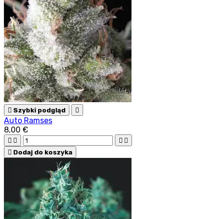

Szybki podgląd

Auto Ramses
8,00 €





Dodaj do koszyka