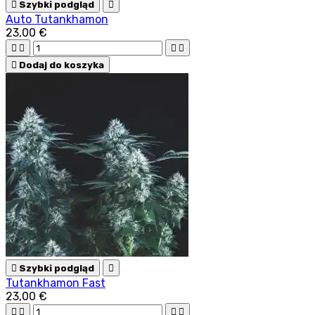

Szybki podgląd

Auto Tutankhamon
23,00 €





Dodaj do koszyka

Szybki podgląd

Tutankhamon Fast
23,00 €



