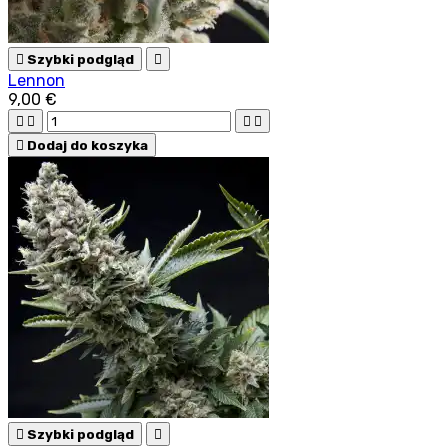

Szybki podgląd

Lennon
9,00 €





Dodaj do koszyka

Szybki podgląd
