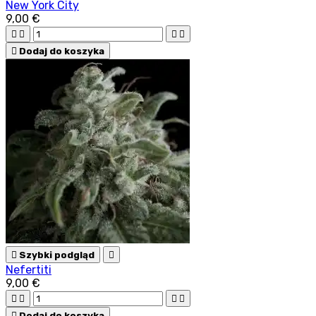
New York City
9,00 €





Dodaj do koszyka

Szybki podgląd

Nefertiti
9,00 €





Dodaj do koszyka