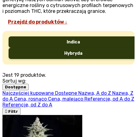
energiczne rośliny o cytrusowych profilach terpenowych
i poziomach THC, które przekraczają granice.
Przejdź do produktów ↓
Indica
Hybryda
Jest 19 produktów.
Sortuj wg:
Dostępne
Najczęściej kupowane
Dostępne
Nazwa, A do Z
Nazwa, Z
do A
Cena, rosnąco
Cena, malejąco
Referencje, od A do Z
Referencje, od Z do A

Filtr