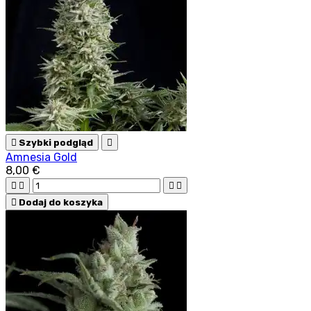

Szybki podgląd

Amnesia Gold
8,00 €





Dodaj do koszyka