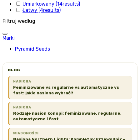
Umiarkowany
(14
results
)
Łatwy
(4
results
)
Filtruj według
Marki
Pyramid Seeds
BLOG
NASIONA
Feminizowane vs regularne vs automatyczne vs
fast: jakie nasiona wybrać?
NASIONA
Rodzaje nasion konopi: feminizowane, regularne,
automatyczne i fast
WIADOMOŚCI
Nasiona Northern Lights: Kompletny Przewodnik –