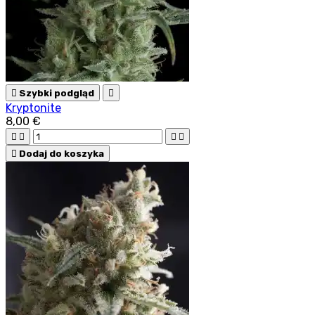

Szybki podgląd

Kryptonite
8,00 €





Dodaj do koszyka