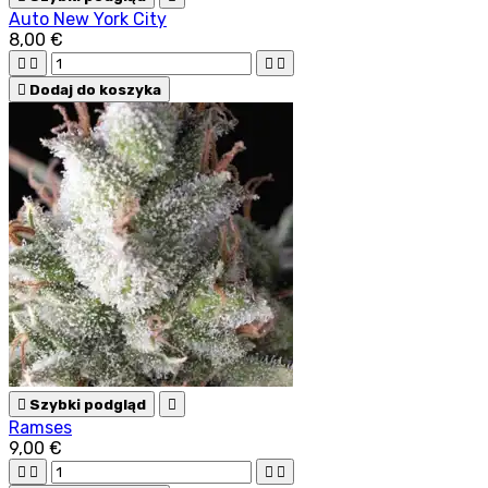
Auto New York City
8,00 €





Dodaj do koszyka

Szybki podgląd

Ramses
9,00 €



