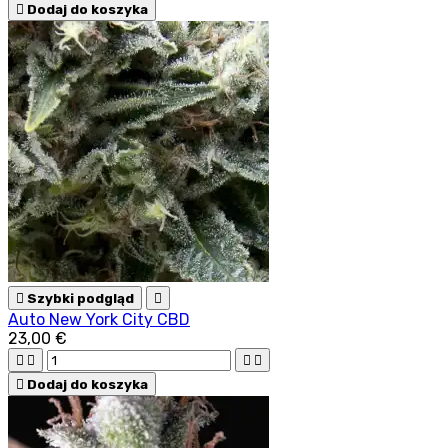

Dodaj do koszyka

Szybki podgląd

Auto New York City CBD
23,00 €





Dodaj do koszyka