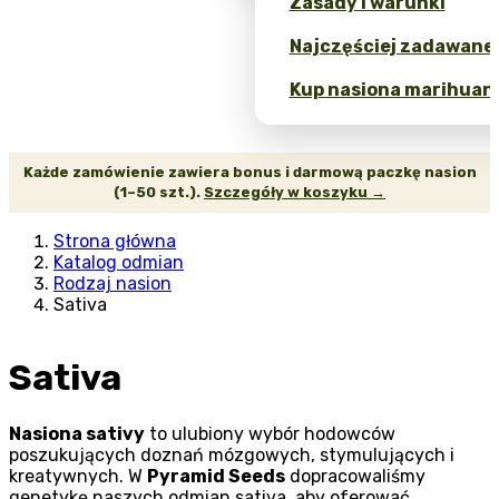
Zasady i warunki
Najczęściej zadawane 
Kup nasiona marihuany
Każde zamówienie zawiera bonus i darmową paczkę nasion
(1–50 szt.).
Szczegóły w koszyku →
Strona główna
Katalog odmian
Rodzaj nasion
Sativa
Sativa
Nasiona sativy
to ulubiony wybór hodowców
poszukujących doznań mózgowych, stymulujących i
kreatywnych. W
Pyramid Seeds
dopracowaliśmy
genetykę naszych odmian sativa, aby oferować