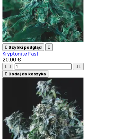

Szybki podgląd

Kryptonite Fast
20,00 €





Dodaj do koszyka