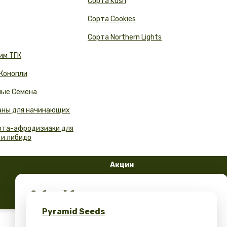
Сорта Kush
Сорта Cookies
Сорта Northern Lights
им ТГК
 Конопли
ые Семена
аны для начинающих
орта-афродизиаки для
 и либидо
Акции
FAQ
Забирай бесплатные семена конопли и
Блог
эксклюзивный мерч – только в Pyramid
Pyramid Seeds
Seeds!