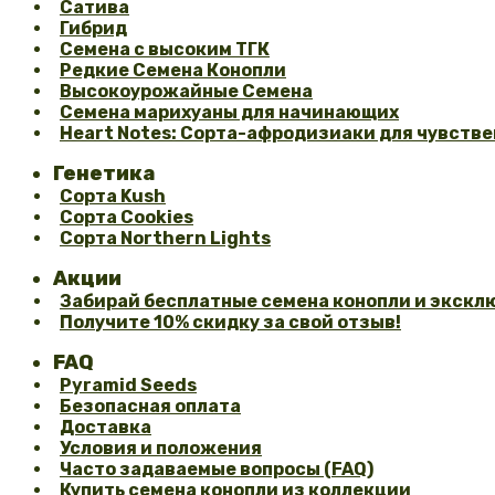
Сатива
Гибрид
Семена с высоким ТГК
Редкие Семена Конопли
Высокоурожайные Семена
Семена марихуаны для начинающих
Heart Notes: Сорта-афродизиаки для чувстве
Генетика
Сорта Kush
Сорта Cookies
Сорта Northern Lights
Акции
Забирай бесплатные семена конопли и эксклю
Получите 10% скидку за свой отзыв!
FAQ
Pyramid Seeds
Безопасная оплата
Доставка
Условия и положения
Часто задаваемые вопросы (FAQ)
Купить семена конопли из коллекции