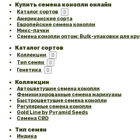
Купить семена конопли онлайн
Каталог сортов

Американские сорта
Европейские семена конопли
Микс-пачки
Семена конопли оптом: Bulk-упаковки для кр
Каталог сортов
Коллекции

Тип семян

Генетика

Коллекции
Автоцветущие семена конопли
Феминизированные семена марихуаны
Быстроцветущие семена конопли
Регулярные семена конопли
Gold Line by Pyramid Seeds
Семена CBD
Тип семян
Индика