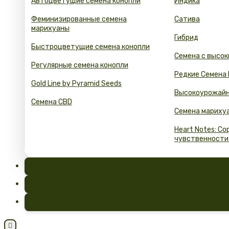
Автоцветущие семена конопли
Индика
Феминизированные семена
Сатива
марихуаны
Гибрид
Быстроцветущие семена конопли
Семена с высок
Регулярные семена конопли
Редкие Семена
Gold Line by Pyramid Seeds
Высокоурожайн
Семена CBD
Семена мариху
Heart Notes: С
чувственности
