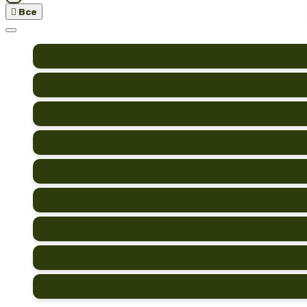

Все