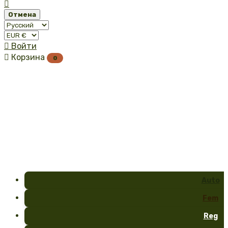

Отмена

Войти

Корзина
0
Auto
Fem
Reg