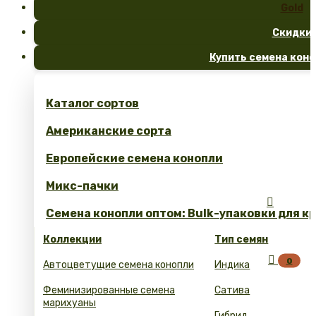
Gold
Скидки
Купить семена коно
Каталог сортов
Американские сорта
Европейские семена конопли
Микс-пачки

Семена конопли оптом: Bulk-упаковки для к
Коллекции
Тип семян

0
Автоцветущие семена конопли
Индика
Феминизированные семена
Сатива
марихуаны
Гибрид