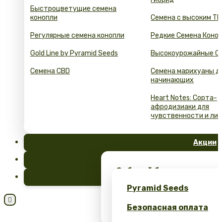
Быстроцветущие семена
конопли
Семена с высоким ТГ
Регулярные семена конопли
Редкие Семена Коно
Gold Line by Pyramid Seeds
Высокоурожайные С
Семена CBD
Семена марихуаны д
начинающих
Heart Notes: Сорта-
афродизиаки для
чувственности и ли
Акции
FAQ
Забирай бесплатные сем
Блог
эксклюзивный мерч – тол
Pyramid Seeds
Seeds!

Безопасная оплата
Получите 10% скидку за 