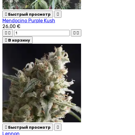

Быстрый просмотр

Mendocino Purple Kush
26,00 €





В корзину

Быстрый просмотр

Lennon