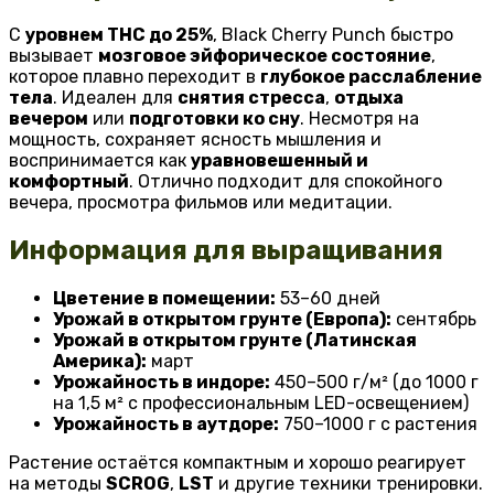
С
уровнем THC до 25%
, Black Cherry Punch быстро
вызывает
мозговое эйфорическое состояние
,
которое плавно переходит в
глубокое расслабление
тела
. Идеален для
снятия стресса
,
отдыха
вечером
или
подготовки ко сну
. Несмотря на
мощность, сохраняет ясность мышления и
воспринимается как
уравновешенный и
комфортный
. Отлично подходит для спокойного
вечера, просмотра фильмов или медитации.
Информация для выращивания
Цветение в помещении:
53–60 дней
Урожай в открытом грунте (Европа):
сентябрь
Урожай в открытом грунте (Латинская
Америка):
март
Урожайность в индоре:
450–500 г/м² (до 1000 г
на 1,5 м² с профессиональным LED-освещением)
Урожайность в аутдоре:
750–1000 г с растения
Растение остаётся компактным и хорошо реагирует
на методы
SCROG
,
LST
и другие техники тренировки.