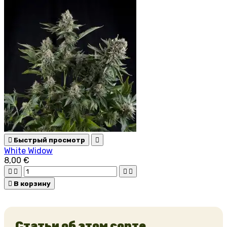

Быстрый просмотр

White Widow
8,00 €





В корзину
Статьи об этом сорте