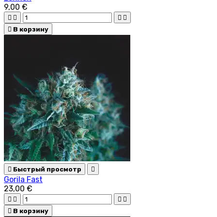
9,00 €





В корзину

Быстрый просмотр

Gorila Fast
23,00 €





В корзину