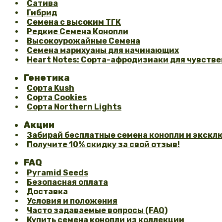
Сатива
Гибрид
Семена с высоким ТГК
Редкие Семена Конопли
Высокоурожайные Семена
Семена марихуаны для начинающих
Heart Notes: Сорта-афродизиаки для чувстве
Генетика
Сорта Kush
Сорта Cookies
Сорта Northern Lights
Акции
Забирай бесплатные семена конопли и эксклю
Получите 10% скидку за свой отзыв!
FAQ
Pyramid Seeds
Безопасная оплата
Доставка
Условия и положения
Часто задаваемые вопросы (FAQ)
Купить семена конопли из коллекции