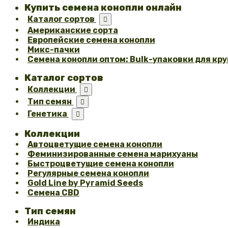
Купить семена конопли онлайн
Каталог сортов

Американские сорта
Европейские семена конопли
Микс-пачки
Семена конопли оптом: Bulk-упаковки для кр
Каталог сортов
Коллекции

Тип семян

Генетика

Коллекции
Автоцветущие семена конопли
Феминизированные семена марихуаны
Быстроцветущие семена конопли
Регулярные семена конопли
Gold Line by Pyramid Seeds
Семена CBD
Тип семян
Индика