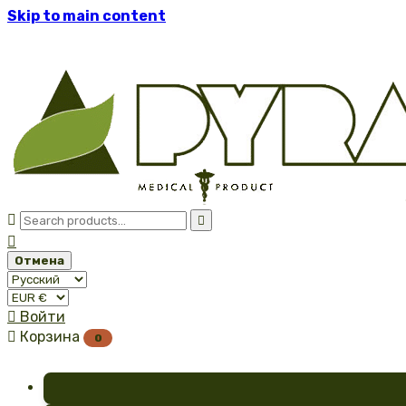
Skip to main content



Отмена

Войти

Корзина
0