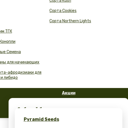
Сорта Kush
Сорта Cookies
Сорта Northern Lights
им ТГК
 Конопли
ые Семена
аны для начинающих
орта-афродизиаки для
 и либидо
Акции
FAQ
Забирай бесплатные семена конопли и
Блог
эксклюзивный мерч – только в Pyramid
Pyramid Seeds
Seeds!