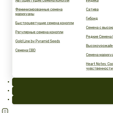
Автоцветущие семена конопли
Индика
Феминизированные семена
Сатива
марихуаны
Гибрид
Быстроцветущие семена конопли
Семена с высок
Регулярные семена конопли
Редкие Семена
Gold Line by Pyramid Seeds
Высокоурожайн
Семена CBD
Семена мариху
Heart Notes: С
чувственности
