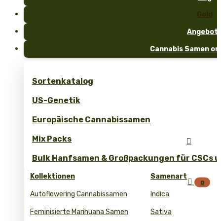
Gold
Angebot
Cannabis Samen onl
Sortenkatalog
US-Genetik
Europäische Cannabissamen
Mix Packs

Bulk Hanfsamen & Großpackungen für CSCs un
Kollektionen
Samenart

0
Autoflowering Cannabissamen
Indica
Feminisierte Marihuana Samen
Sativa