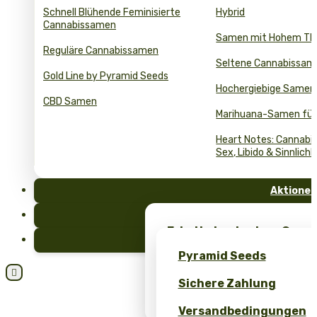
Schnell Blühende Feminisierte
Hybrid
Cannabissamen
Samen mit Hohem T
Reguläre Cannabissamen
Seltene Cannabissam
Gold Line by Pyramid Seeds
Hochergiebige Samen
CBD Samen
Marihuana-Samen für
Heart Notes: Cannabis
Sex, Libido & Sinnlichk
Aktionen
FAQ
Erhalte kostenlose Cann
Blog
einzigartiges Merch – nu
Pyramid Seeds
Seeds!

Sichere Zahlung
Erhalten Sie 10 % Rabatt 
Bewertung!
Versandbedingungen