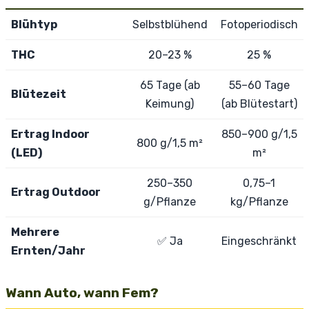
Blühtyp
Selbstblühend
Fotoperiodisch
THC
20–23 %
25 %
65 Tage (ab
55–60 Tage
Blütezeit
Keimung)
(ab Blütestart)
Ertrag Indoor
850–900 g/1,5
800 g/1,5 m²
(LED)
m²
250–350
0,75–1
Ertrag Outdoor
g/Pflanze
kg/Pflanze
Mehrere
✅ Ja
Eingeschränkt
Ernten/Jahr
Wann Auto, wann Fem?