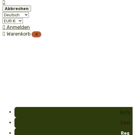

Abbrechen

Anmelden

Warenkorb
0
Auto
Fem
Reg