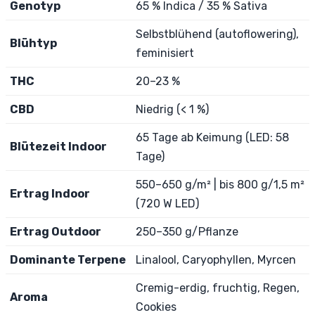
Genotyp
65 % Indica / 35 % Sativa
Selbstblühend (autoflowering),
Blühtyp
feminisiert
THC
20–23 %
CBD
Niedrig (< 1 %)
65 Tage ab Keimung (LED: 58
Blütezeit Indoor
Tage)
550–650 g/m² | bis 800 g/1,5 m²
Ertrag Indoor
(720 W LED)
Ertrag Outdoor
250–350 g/Pflanze
Dominante Terpene
Linalool, Caryophyllen, Myrcen
Cremig-erdig, fruchtig, Regen,
Aroma
Cookies