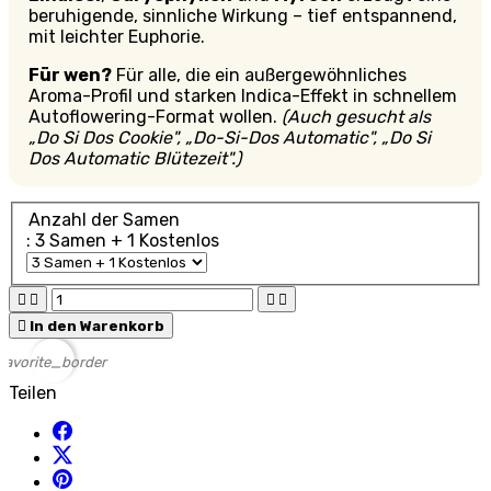
beruhigende, sinnliche Wirkung – tief entspannend,
mit leichter Euphorie.
Für wen?
Für alle, die ein außergewöhnliches
Aroma-Profil und starken Indica-Effekt in schnellem
Autoflowering-Format wollen.
(Auch gesucht als
„Do Si Dos Cookie", „Do-Si-Dos Automatic", „Do Si
Dos Automatic Blütezeit".)
Anzahl der Samen
: 3 Samen + 1 Kostenlos





In den Warenkorb
favorite_border
Teilen