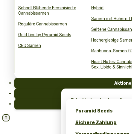
Schnell Blühende Feminisierte
Hybrid
Cannabissamen
Samen mit Hohem T
Reguläre Cannabissamen
Seltene Cannabissam
Gold Line by Pyramid Seeds
Hochergiebige Samen
CBD Samen
Marihuana-Samen für
Heart Notes: Cannabis
Sex, Libido & Sinnlichk
Aktionen
FAQ
Erhalte kostenlose Cann
Blog
einzigartiges Merch – nu
Pyramid Seeds
Seeds!

Sichere Zahlung
Erhalten Sie 10 % Rabatt 
Bewertung!