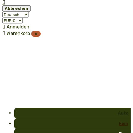

Abbrechen

Anmelden

Warenkorb
0
Auto
Fem