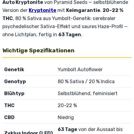
Auto Kryptonite
von Pyramid Seeds — selbstblühende
Version der
Kryptonite
mit
Keimgarantie
.
20–22 %
THC
, 80 % Sativa aus Yumbolt-Genetik: cerebraler
psychedelischer Sativa-Effekt und saures Haze-Profil —
ohne Lichtplan, fertig in
63 Tagen
.
Wichtige Spezifikationen
Genetik
Yumbolt Autoflower
Genotyp
80 % Sativa / 20 % Indica
Blühtyp
Selbstblühend, feminisiert
THC
20–22 %
CBD
Niedrig
63 Tage
von der Aussaat bis
Zyklus Indoor (LED)