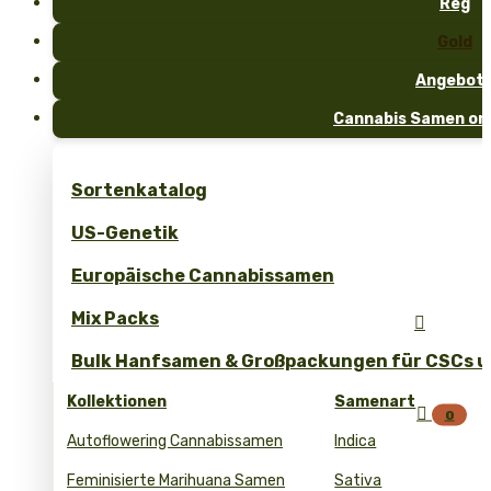
Reg
Gold
Angebot
Cannabis Samen onl
Sortenkatalog
US-Genetik
Europäische Cannabissamen
Mix Packs

Bulk Hanfsamen & Großpackungen für CSCs un
Kollektionen
Samenart

0
Autoflowering Cannabissamen
Indica
Feminisierte Marihuana Samen
Sativa