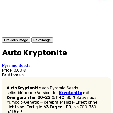
Previous image
Next image
Auto Kryptonite
Pyramid Seeds
Price:
8,00 €
Bruttopreis
Auto Kryptonite
von Pyramid Seeds —
selbstblühende Version der
Kryptonite
mit
Keimgarantie
.
20–22 % THC
, 80 % Sativa aus
Yumbolt-Genetik — cerebraler Haze-Effekt ohne
Lichtplan. Fertig in
63 Tagen LED
, bis 700–750
g/1,5 m².