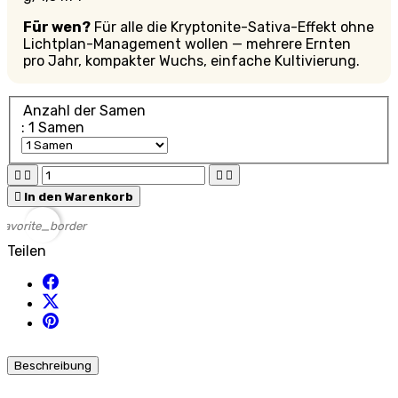
Für wen?
Für alle die Kryptonite-Sativa-Effekt ohne
Lichtplan-Management wollen — mehrere Ernten
pro Jahr, kompakter Wuchs, einfache Kultivierung.
Anzahl der Samen
: 1 Samen





In den Warenkorb
favorite_border
Teilen
Beschreibung