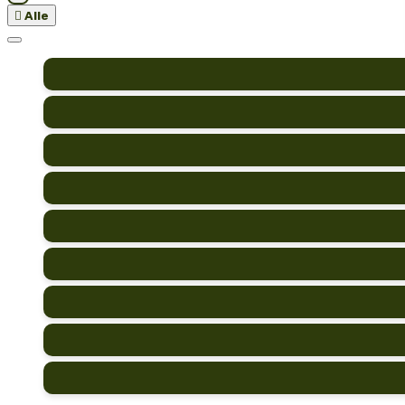

Alle