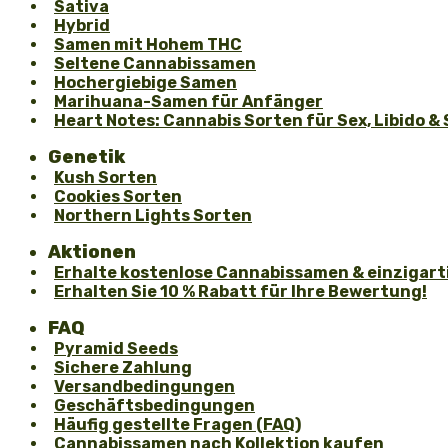
Sativa
Hybrid
Samen mit Hohem THC
Seltene Cannabissamen
Hochergiebige Samen
Marihuana-Samen für Anfänger
Heart Notes: Cannabis Sorten für Sex, Libido & 
Genetik
Kush Sorten
Cookies Sorten
Northern Lights Sorten
Aktionen
Erhalte kostenlose Cannabissamen & einzigarti
Erhalten Sie 10 % Rabatt für Ihre Bewertung!
FAQ
Pyramid Seeds
Sichere Zahlung
Versandbedingungen
Geschäftsbedingungen
Häufig gestellte Fragen (FAQ)
Cannabissamen nach Kollektion kaufen