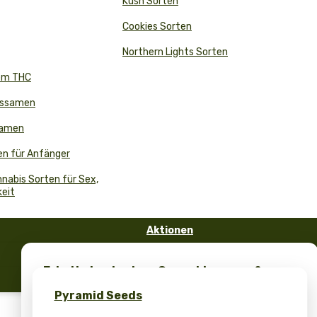
Kush Sorten
Cookies Sorten
Northern Lights Sorten
em THC
issamen
Samen
n für Anfänger
nabis Sorten für Sex,
keit
Aktionen
FAQ
Erhalte kostenlose Cannabissamen &
Blog
einzigartiges Merch – nur bei Pyramid
Pyramid Seeds
Seeds!