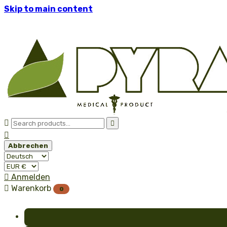
Skip to main content



Abbrechen

Anmelden

Warenkorb
0