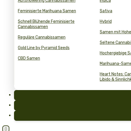
Autoflowering Cannabissamen
Indica
Feminisierte Marihuana Samen
Sativa
Schnell Blühende Feminisierte
Hybrid
Cannabissamen
Samen mit Hoh
Reguläre Cannabissamen
Seltene Cannab
Gold Line by Pyramid Seeds
Hochergiebige 
CBD Samen
Marihuana-Same
Heart Notes: Can
Libido & Sinnlich
