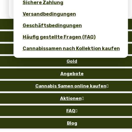
Sichere Zahlung
Erhalten Sie 10 % Rabatt für Ihre
Bewertung!
Versandbedingungen
Auto
Geschäftsbedingungen
Fem
Häufig gestellte Fragen (FAQ)
Cannabissamen nach Kollektion kaufen
Reg
Gold
Angebote
Cannabis Samen online kaufen

Aktionen

FAQ

Blog