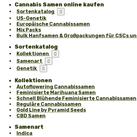
Cannabis Samen online kaufen
Sortenkatalog

US-Genetik
Europäische Cannabissamen
Mix Packs
Bulk Hanfsamen & Großpackungen für CSCs und
Sortenkatalog
Kollektionen

Samenart

Genetik

Kollektionen
Autoflowering Cannabissamen
Feminisierte Marihuana Samen
Schnell Blühende Feminisierte Cannabissamen
Reguläre Cannabissamen
Gold Line by Pyramid Seeds
CBD Samen
Samenart
Indica