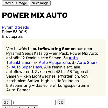
Previous image
Next image
POWER MIX AUTO
Pyramid Seeds
Price:
56,00 €
Bruttopreis
Vier bewährte
autoflowering Samen
aus dem
Pyramid Seeds Katalog — ein Pack. Power Mix Auto
enthält 12 feminisierte Samen: 3×
Auto
Tutankhamon
, 3×
Auto Alpujarreña
, 3×
Auto Shark
,
3×
Auto Súper Hash
. Alle feminisiert, alle
autoflowerend, Zyklen von 43 bis 63 Tagen ab
Samen — kein Lichtwechsel erforderlich. Von
zerebralem Sativa-High bis tiefer Indica-
Entspannung — das volle Wirkungsspektrum im
Auto-Format.



