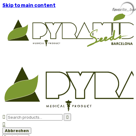
Skip to main content
favorite_bor
favorite_bor
favorite_bor
favorite_bor
favorite_bor



Abbrechen