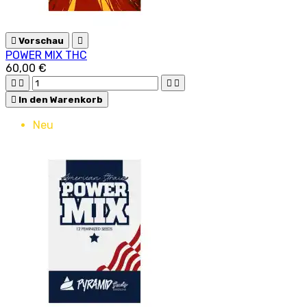

Vorschau

POWER MIX THC
60,00 €





In den Warenkorb
Neu