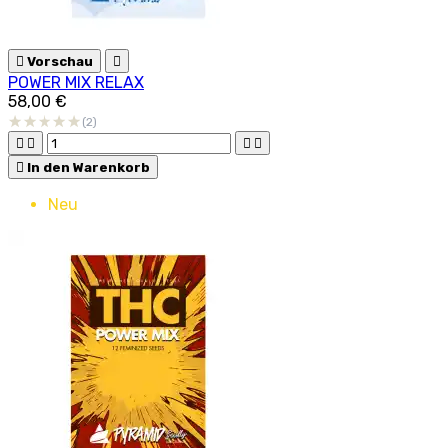

Vorschau

POWER MIX RELAX
58,00 €
(2)





In den Warenkorb
Neu