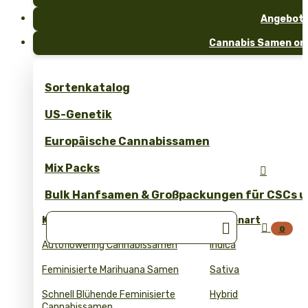
Angebot
Cannabis Samen onl
Sortenkatalog
US-Genetik
Europäische Cannabissamen
Mix Packs

Bulk Hanfsamen & Großpackungen für CSCs un
Kollektionen
Samenart


0
Autoflowering Cannabissamen
Indica
Feminisierte Marihuana Samen
Sativa
Schnell Blühende Feminisierte
Hybrid
Cannabissamen