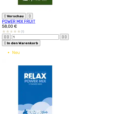

Vorschau

POWER MIX FRUIT
58,00 €
(1)





In den Warenkorb
Neu