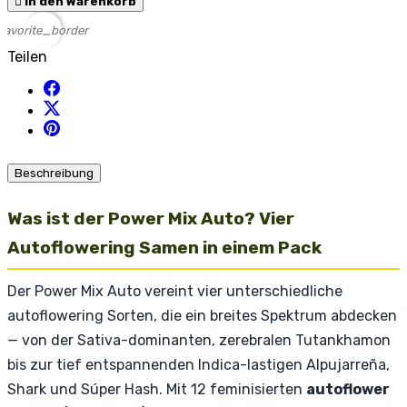

In den Warenkorb
favorite_border
Teilen
Beschreibung
Was ist der Power Mix Auto? Vier
Autoflowering Samen in einem Pack
Der Power Mix Auto vereint vier unterschiedliche
autoflowering Sorten, die ein breites Spektrum abdecken
— von der Sativa-dominanten, zerebralen Tutankhamon
bis zur tief entspannenden Indica-lastigen Alpujarreña,
Shark und Súper Hash. Mit 12 feminisierten
autoflower