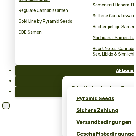
Samen mit Hohem T
Reguläre Cannabissamen
Seltene Cannabissam
Gold Line by Pyramid Seeds
Hochergiebige Samen
CBD Samen
Marihuana-Samen für
Heart Notes: Cannabis
Sex, Libido & Sinnlichk
Aktionen
FAQ
Erhalte kostenlose Cann
Blog
einzigartiges Merch – nu
Pyramid Seeds
Seeds!

Sichere Zahlung
Erhalten Sie 10 % Rabatt 
Bewertung!
Versandbedingungen
Bulk Hanfsamen Preis- &
Geschäftsbedingunge