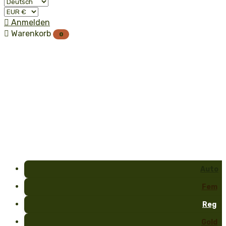

Anmelden

Warenkorb
0
Auto
Fem
Reg
Gold