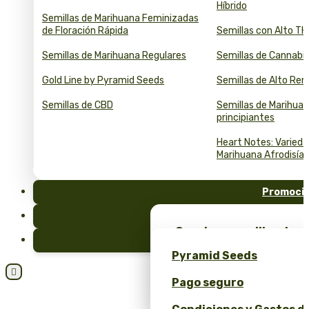
Híbrido
Semillas de Marihuana Feminizadas
de Floración Rápida
Semillas con Alto T
Semillas de Marihuana Regulares
Semillas de Cannabi
Gold Line by Pyramid Seeds
Semillas de Alto Re
Semillas de CBD
Semillas de Marihuan
principiantes
Heart Notes: Varied
Marihuana Afrodisía
Promoci
FAQ
¡Consigue semillas de m
Blog
merchandising exclusiv
Pyramid Seeds
Seeds!

Pago seguro
Obtén un 10% de descuen