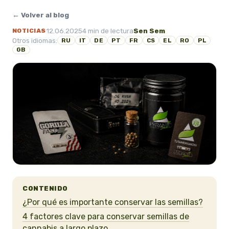
← Volver al blog
12.06.2025
4 min de lectura
Sen Sem
NOTICIAS
Otros idiomas:
RU
IT
DE
PT
FR
CS
EL
RO
PL
GB
CONTENIDO
¿Por qué es importante conservar las semillas?
4 factores clave para conservar semillas de
cannabis a largo plazo