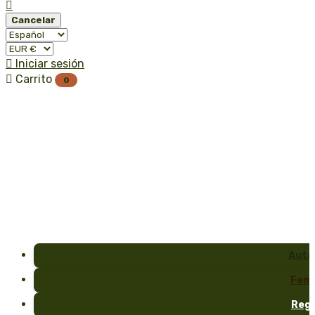

Cancelar

Iniciar sesión

Carrito
0
Auto
Fem
Reg