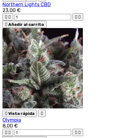
Northern Lights CBD
23,00 €





Añadir al carrito

Vista rápida

Olympia
8,00 €



