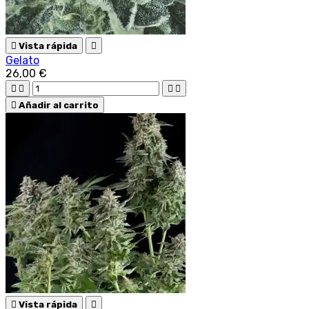

Vista rápida

Gelato
26,00 €





Añadir al carrito

Vista rápida
