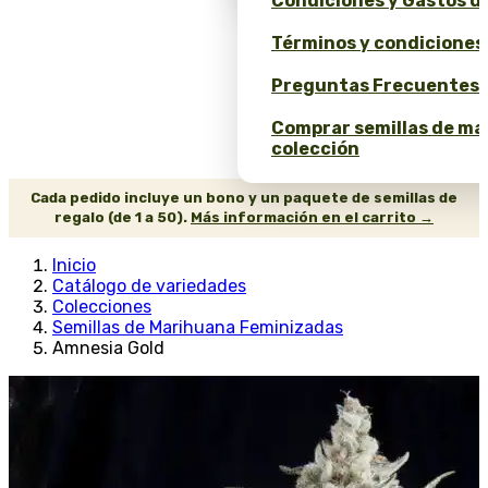
Condiciones y Gastos d
Términos y condiciones
Preguntas Frecuentes 
Comprar semillas de ma
colección
Cada pedido incluye un bono y un paquete de semillas de
regalo (de 1 a 50).
Más información en el carrito →
Inicio
Catálogo de variedades
Colecciones
Semillas de Marihuana Feminizadas
Amnesia Gold