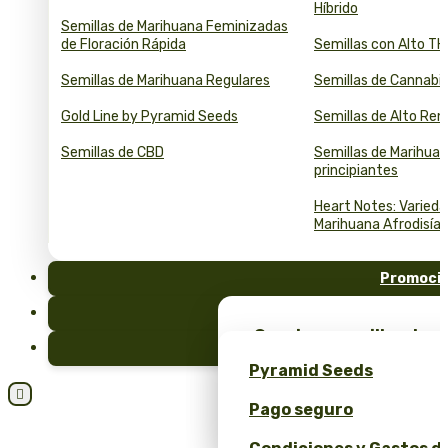
Híbrido
Semillas de Marihuana Feminizadas
de Floración Rápida
Semillas con Alto T
Semillas de Marihuana Regulares
Semillas de Cannabi
Gold Line by Pyramid Seeds
Semillas de Alto Re
Semillas de CBD
Semillas de Marihuan
principiantes
Heart Notes: Varied
Marihuana Afrodisía
Promoci
FAQ
¡Consigue semillas de m
Blog
merchandising exclusiv
Pyramid Seeds
Seeds!

Pago seguro
Obtén un 10% de descuen