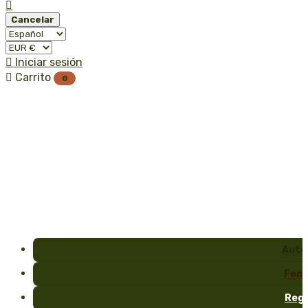

Cancelar

Iniciar sesión

Carrito
0
Auto
Fem
Reg