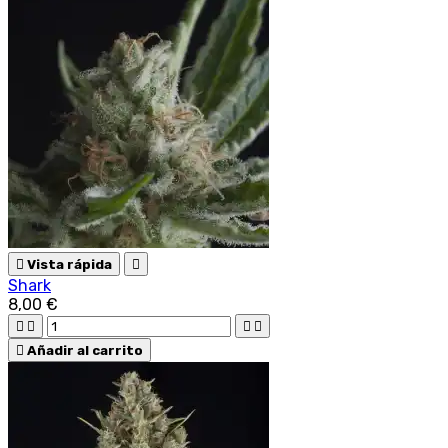

Vista rápida

Shark
8,00 €





Añadir al carrito