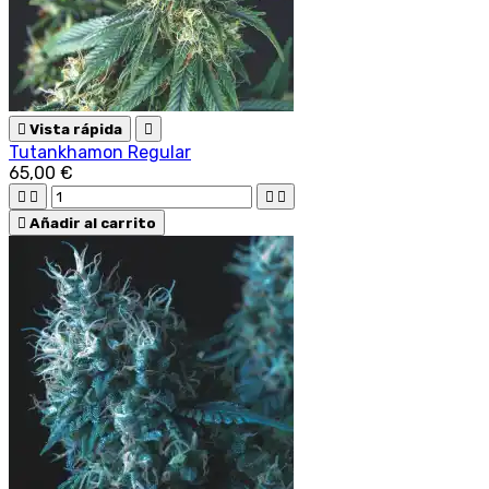

Vista rápida

Tutankhamon Regular
65,00 €





Añadir al carrito