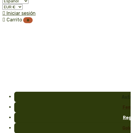

Iniciar sesión

Carrito
0
Auto
Fem
Reg
Gold