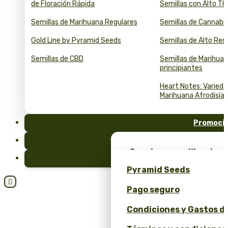
de Floración Rápida
Semillas con Alto T
Semillas de Marihuana Regulares
Semillas de Cannabi
Gold Line by Pyramid Seeds
Semillas de Alto Re
Semillas de CBD
Semillas de Marihuan
principiantes
Heart Notes: Varied
Marihuana Afrodisía
Promoci
FAQ
¡Consigue semillas de m
Blog
merchandising exclusiv
Pyramid Seeds
Seeds!

Pago seguro
Obtén un 10% de descuen
Condiciones y Gastos d
Calculadora de Precios 
y ROI