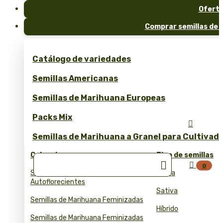
Ofert
Comprar semillas de 
Catálogo de variedades
Semillas Americanas
Semillas de Marihuana Europeas
Packs Mix

Semillas de Marihuana a Granel para Cultivad
Colecciones
Tipo de semillas


0
Semillas de Marihuana
Índica
Autoflorecientes
Sativa
Semillas de Marihuana Feminizadas
Híbrido
Semillas de Marihuana Feminizadas