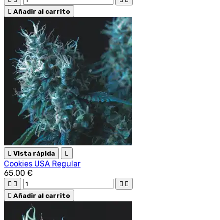

Añadir al carrito

Vista rápida

Cookies USA Regular
65,00 €





Añadir al carrito