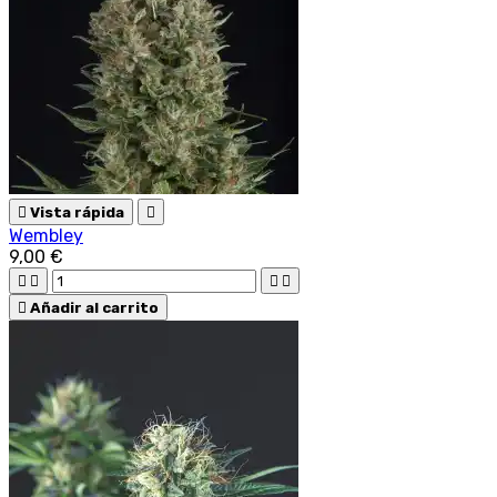

Vista rápida

Wembley
9,00 €





Añadir al carrito