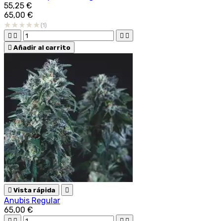
55,25 €
65,00 €
(1)





Añadir al carrito

Vista rápida

Anubis Regular
65,00 €



