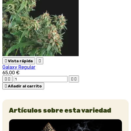

Vista rápida

Galaxy Regular
65,00 €





Añadir al carrito
Artículos sobre esta variedad