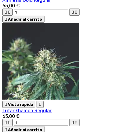
Amnesia Gold Regular
65,00 €





Añadir al carrito

Vista rápida

Tutankhamon Regular
65,00 €





Añadir al carrito