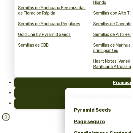
Híbrido
Semillas de Marihuana Feminizadas
de Floración Rápida
Semillas con Alto T
Semillas de Marihuana Regulares
Semillas de Cannabi
Gold Line by Pyramid Seeds
Semillas de Alto Re
Semillas de CBD
Semillas de Marihuan
principiantes
Heart Notes: Varied
Marihuana Afrodisía
Promoci
FAQ
¡Consigue semillas de m
Blog
merchandising exclusiv
Pyramid Seeds
Seeds!

Pago seguro
Obtén un 10% de descuen