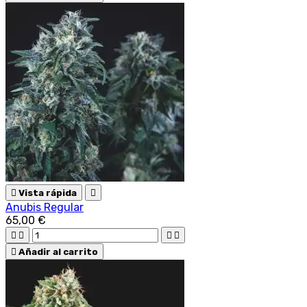

Vista rápida

Anubis Regular
65,00 €





Añadir al carrito