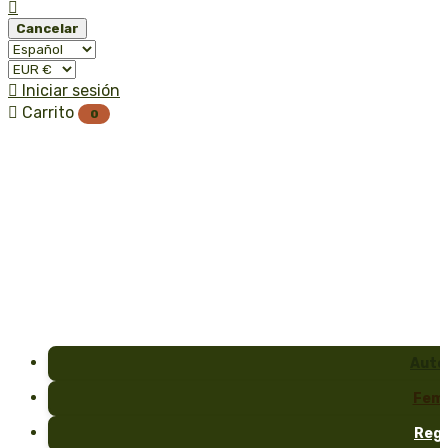

Cancelar

Iniciar sesión

Carrito
0
Auto
Fem
Reg