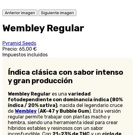
Anterior imagen
Siguiente imagen
Wembley Regular
Pyramid Seeds
Precio:
65,00 €
Impuestos incluidos
Índica clásica con sabor intenso
y gran producción
Wembley Regular
es una
variedad
fotodependiente con dominancia índica (80%
índica / 20% sativa)
, nacida del legendario cruce
de
Wembley
(
AK-47 y Bubble Gum
). Esta versión
regular permite trabajar con plantas macho y
hembra, siendo una herramienta ideal para crear
híbridos estables y resinosos con un sabor
inconfundible. Con
21–23% de THC
y un
ciclo de