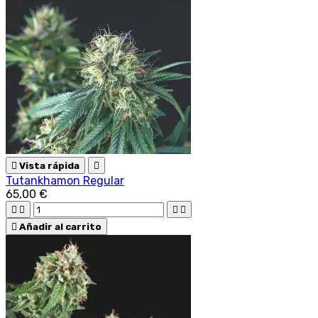

Vista rápida

Tutankhamon Regular
65,00 €





Añadir al carrito