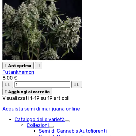

Anteprima

Tutankhamon
8,00 €





Aggiungi al carrello
Visualizzati 1-19 su 19 articoli
Acquista semi di marijuana online
Catalogo delle varietà
Collezioni
Semi di Cannabis Autofiorenti