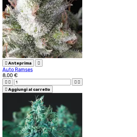

Anteprima

Auto Ramses
8,00 €





Aggiungi al carrello