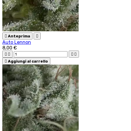

Anteprima

Auto Lennon
8,00 €





Aggiungi al carrello