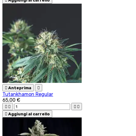

Aggiungi al carrello

Anteprima

Tutankhamon Regular
65,00 €





Aggiungi al carrello