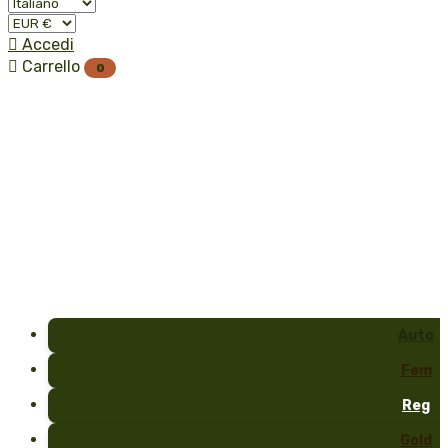

Accedi

Carrello
0
Auto
Fem
Reg
Gold