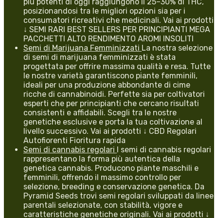
più potenti di oggi raggiungono il 25–30% di THC,
posizionandosi tra le migliori opzioni sia per i
consumatori ricreativi che medicinali. Vai ai prodotti
↓ SEMI RARI BEST SELLERS PER PRINCIPIANTI MEGA
PACCHETTI ALTO RENDIMENTO AROMI INSOLITI
Semi di Marijuana Femminizzati
La nostra selezione
di semi di marijuana femminizzati è stata
progettata per offrire massima qualità e resa. Tutte
le nostre varietà garantiscono piante femminili,
ideali per una produzione abbondante di cime
ricche di cannabinoidi. Perfette sia per coltivatori
esperti che per principianti che cercano risultati
consistenti e affidabili. Scegli tra le nostre
genetiche esclusive e porta la tua coltivazione al
livello successivo. Vai ai prodotti ↓ CBD Regolari
Autofiorenti Fioritura rapida
Semi di cannabis regolari
I semi di cannabis regolari
rappresentano la forma più autentica della
genetica cannabis. Producono piante maschili e
femminili, offrendo il massimo controllo per
selezione, breeding e conservazione genetica. Da
Pyramid Seeds trovi semi regolari sviluppati da linee
parentali selezionate, con stabilità, vigore e
caratteristiche genetiche originali. Vai ai prodotti ↓