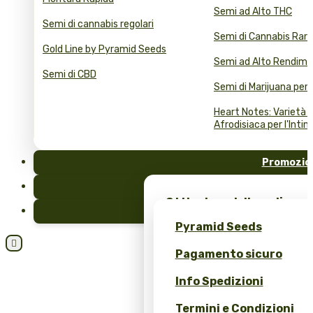
Semi ad Alto THC
Semi di cannabis regolari
Semi di Cannabis Rari
Gold Line by Pyramid Seeds
Semi ad Alto Rendim
Semi di CBD
Semi di Marijuana per 
Heart Notes: Varietà d
Afrodisiaca per l'Intim
Promozio
FAQ
Ottieni semi di marijuana
Blog
merchandising esclusivo 
Pyramid Seeds
Seeds!

Pagamento sicuro
Ottieni uno sconto del 10
recensione!
Info Spedizioni
Calcolatore Prezzi Semi i
Termini e Condizioni
(ROI)