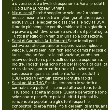
a diversi setup e livelli di esperienza. Vai ai prodotti
↓ Gold Line European Strains
Mix di semi
Perché sceglierne solo una? Abbiamo
messo insieme le nostre migliori genetiche in pack
esclusivi. Dalle leggende classiche alle novità USA:
il modo più semplice per diversificare il tuo giardino
e provare gusti diversi senza svuotare il portafoglio.
Tutto il meglio di Pyramid in una sola confezione.
Semi di Cannabis Autofiorenti
Sono ideali per i
coltivatori che cercano un'esperienza semplice e
veloce. Questi semi non richiedono cambi nei cicli di
luce, il che ne facilita la coltivazione, anche per i
nuovi coltivatori o per quelli con poca esperienza.
Inoltre, i nostri semi sono noti per la loro alta qualità
e resistenza, garantendo una coltivazione di
successo in qualsiasi ambiente. Vai ai prodotti ↓
CBD Regolari Femminizzate Fioritura rapida
Semi ad Alto THC
Se stai cercando le varietà di
cannabis più potenti, i semi ad alto contenuto di
THC sono la scelta migliore. Queste genetiche sono
selezionate per offrire potenti effetti psicoattivi,
rendendole popolari tra gli utenti esperti e i
conoscitori di erba forte. Molti dei semi di marijuana