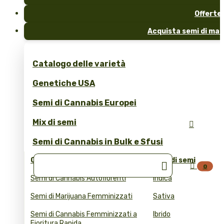
Offerte
Acquista semi di mar
Catalogo delle varietà
Genetiche USA
Semi di Cannabis Europei
Mix di semi

Semi di Cannabis in Bulk e Sfusi
Collezioni
Tipo di semi


0
Semi di Cannabis Autofiorenti
Indica
Semi di Marijuana Femminizzati
Sativa
Semi di Cannabis Femminizzati a
Ibrido
Fioritura Rapida