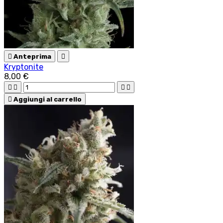

Anteprima

Kryptonite
8,00 €





Aggiungi al carrello