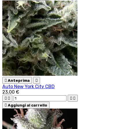

Anteprima

Auto New York City CBD
23,00 €





Aggiungi al carrello