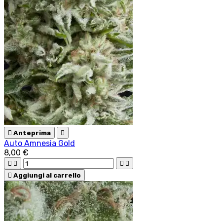

Anteprima

Auto Amnesia Gold
8,00 €





Aggiungi al carrello