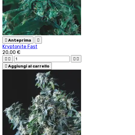

Anteprima

Kryptonite Fast
20,00 €





Aggiungi al carrello