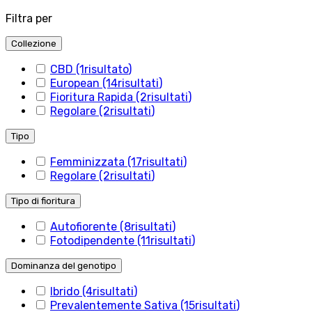
Filtra per
Collezione
CBD
(1
risultato
)
European
(14
risultati
)
Fioritura Rapida
(2
risultati
)
Regolare
(2
risultati
)
Tipo
Femminizzata
(17
risultati
)
Regolare
(2
risultati
)
Tipo di fioritura
Autofiorente
(8
risultati
)
Fotodipendente
(11
risultati
)
Dominanza del genotipo
Ibrido
(4
risultati
)
Prevalentemente Sativa
(15
risultati
)