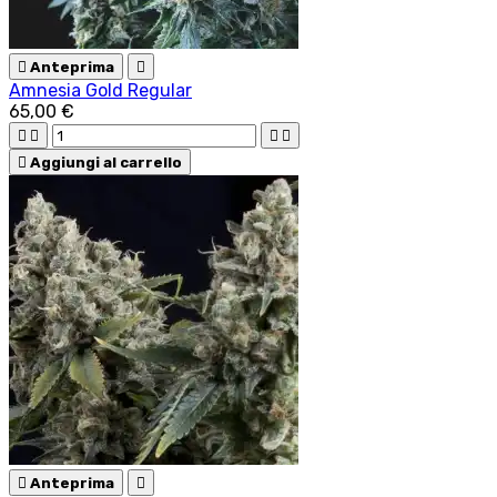

Anteprima

Amnesia Gold Regular
65,00 €





Aggiungi al carrello

Anteprima
