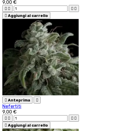
9,00 €





Aggiungi al carrello

Anteprima

Nefertiti
9,00 €





Aggiungi al carrello