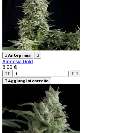

Anteprima

Amnesia Gold
8,00 €





Aggiungi al carrello