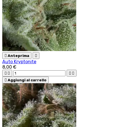

Anteprima

Auto Kryptonite
8,00 €





Aggiungi al carrello