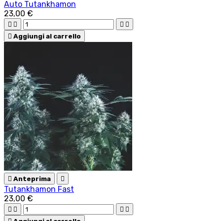
Auto Tutankhamon
23,00 €





Aggiungi al carrello

Anteprima

Tutankhamon Fast
23,00 €



