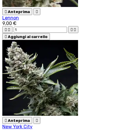

Anteprima

Lennon
9,00 €





Aggiungi al carrello

Anteprima

New York City