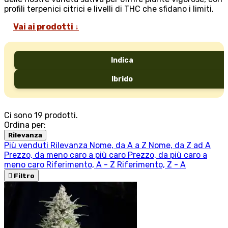
profili terpenici citrici e livelli di THC che sfidano i limiti.
Vai ai prodotti ↓
Indica
Ibrido
Ci sono 19 prodotti.
Ordina per:
Rilevanza
Più venduti
Rilevanza
Nome, da A a Z
Nome, da Z ad A
Prezzo, da meno caro a più caro
Prezzo, da più caro a
meno caro
Riferimento, A - Z
Riferimento, Z - A

Filtro