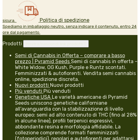
Politica di spedizione
sicura.
Spediamo in imballaggio neutro, senza indicare il contenuto, entro 24
ore dal pagamento.
Prodotti
Mostra/nascondi link prodotti

Semi di Cannabis in Offerta – comprare a basso
prezzo | Pyramid Seeds
Semi di cannabis in offerta –
White Widow, OG Kush, Purple e Runtz scontati.
Femminizzati & autofiorenti. Vendita semi cannabis
online, spedizione discreta.
Nuovi prodotti
Nuovi prodotti
Più venduti
Più venduti
Genetiche USA
Le varietà americane di Pyramid
Seeds uniscono genetiche californiane
all’avanguardia con la stabilizzazione di livello
europeo: semi ad alto contenuto di THC (fino al 28%
in alcune linee), profili terpenici espressivi,
abbondante resina e morfologia affidabile. La
collezione comprende formati femminizzati
(fotoperiodici), regolari e autofiorenti per adattarsi