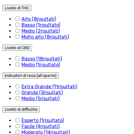
Livello di THC
Alto
(8
risultati
)
Basso
(1
risultato
)
Medio
(2
risultati
)
Molto alto
(8
risultati
)
Livello di CBD
Basso
(18
risultati
)
Medio
(1
risultato
)
Indicatori di resa (all'aperto)
Extra Grande
(11
risultati
)
Grande
(3
risultati
)
Medio
(5
risultati
)
Livello di difficoltà
Esperto
(1
risultato
)
Facile
(4
risultati
)
Moderato
(14
risultati
)