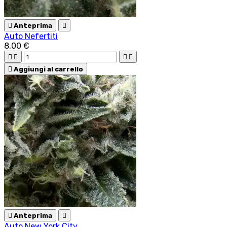

Anteprima

Auto Nefertiti
8,00 €





Aggiungi al carrello

Anteprima

Auto New York City