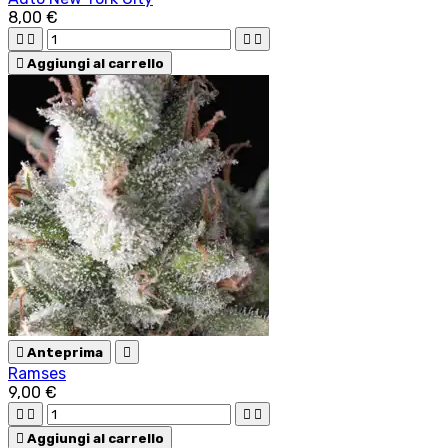
8,00 €





Aggiungi al carrello

Anteprima

Ramses
9,00 €





Aggiungi al carrello