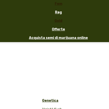
Fem
Reg
Gold
Offerte
Acquista semi di marijuana online
Genetica