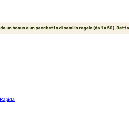
ude un bonus e un pacchetto di semi in regalo (da 1 a 50).
Dettag
 Rapida