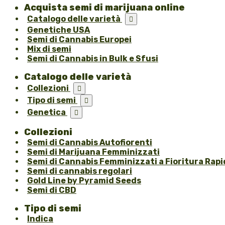
Acquista semi di marijuana online
Catalogo delle varietà

Genetiche USA
Semi di Cannabis Europei
Mix di semi
Semi di Cannabis in Bulk e Sfusi
Catalogo delle varietà
Collezioni

Tipo di semi

Genetica

Collezioni
Semi di Cannabis Autofiorenti
Semi di Marijuana Femminizzati
Semi di Cannabis Femminizzati a Fioritura Rapi
Semi di cannabis regolari
Gold Line by Pyramid Seeds
Semi di CBD
Tipo di semi
Indica