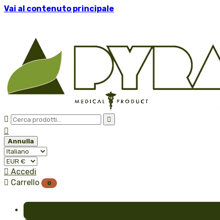
Vai al contenuto principale



Annulla

Accedi

Carrello
0