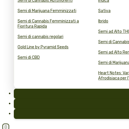
Semi di Cannabis Autofiorenti
Indica
Semi di Marijuana Femminizzati
Sativa
Semi di Cannabis Femminizzati a
Ibrido
Fioritura Rapida
Semi ad Alto TH
Semi di cannabis regolari
Semi di Cannabis
Gold Line by Pyramid Seeds
Semi ad Alto R
Semi di CBD
Semi di Marijuana
Heart Notes: Var
Afrodisiaca per l
