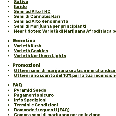
Sativa
Ibrido
Semi ad Alto THC
Semi di Cannabis Rari
Semi ad Alto Rendimento
Semi di Marijuana per principianti
Heart Notes: Varietà di Marijuana Afrodisiaca pe
Genetica
Varietà Kush
Varietà Cookies
Varietà Northern Lights
Promozioni
Ottieni semi di marijuana gratis e merchandisin
Ottieni uno sconto del 10% per la tua recension
FAQ
Pyramid Seeds
Pagamento sicuro
Info Spedizioni
Termini e Condizioni
Domande frequenti (FAQ)
Compra semi di marijuana per collezione