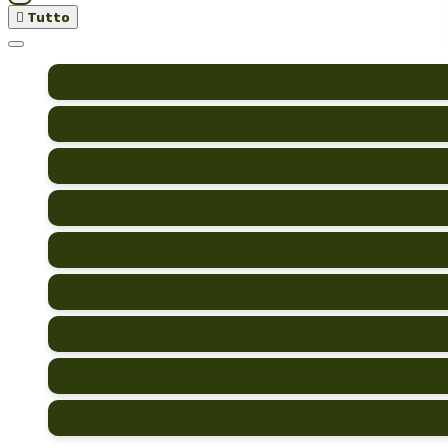

Tutto