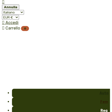

Annulla

Accedi

Carrello
0
Auto
Fem
Reg