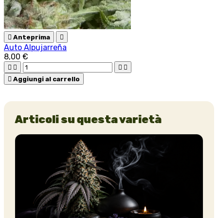

Anteprima

Auto Alpujarreña
8,00 €





Aggiungi al carrello
Articoli su questa varietà