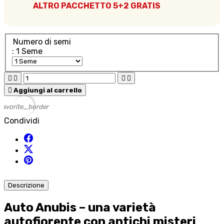
ALTRO PACCHETTO 5+2 GRATIS
Numero di semi
: 1 Seme





Aggiungi al carrello
favorite_border
Condividi
Descrizione
Auto Anubis – una varietà
autofiorente con antichi misteri