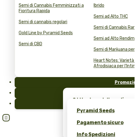
Semi di Cannabis Femminizzati a
Ibrido
Fioritura Rapida
Semi ad Alto THC
Semi di cannabis regolari
Semi di Cannabis Rari
Gold Line by Pyramid Seeds
Semi ad Alto Rendim
Semi di CBD
Semi di Marijuana per 
Heart Notes: Varietà d
Afrodisiaca per l'Intim
Promozio
FAQ
Ottieni semi di marijuana
Blog
merchandising esclusivo 
Pyramid Seeds
Seeds!

Pagamento sicuro
Ottieni uno sconto del 10
recensione!
Info Spedizioni