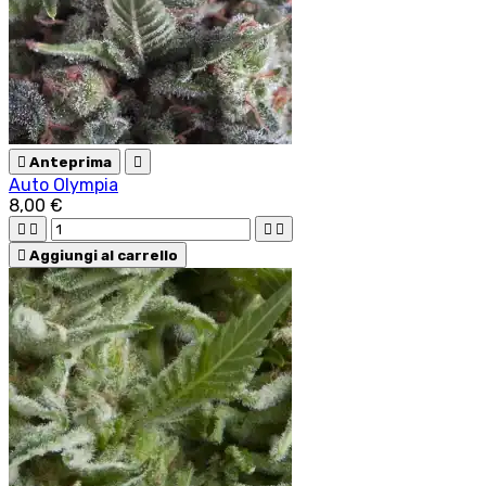

Anteprima

Auto Olympia
8,00 €





Aggiungi al carrello