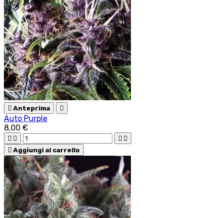

Anteprima

Auto Purple
8,00 €





Aggiungi al carrello