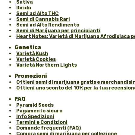
Sativa
Ibrido
Semi ad Alto THC
Semi di Cannabis Rari
Semi ad Alto Rendimento
Semi di Marijuana per principianti
Heart Notes: Varietà di Marijuana Afrodisiaca pe
Genetica
Varietà Kush
Varietà Cookies
Varietà Northern Lights
Promozioni
Ottieni semi di marijuana gratis e merchandisin
Ottieni uno sconto del 10% per la tua recension
FAQ
Pyramid Seeds
Pagamento sicuro
Info Spedizioni
Termini e Condizioni
Domande frequenti (FAQ)
Compra semi di marijuana per collezione