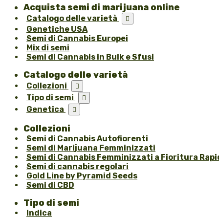
Acquista semi di marijuana online
Catalogo delle varietà

Genetiche USA
Semi di Cannabis Europei
Mix di semi
Semi di Cannabis in Bulk e Sfusi
Catalogo delle varietà
Collezioni

Tipo di semi

Genetica

Collezioni
Semi di Cannabis Autofiorenti
Semi di Marijuana Femminizzati
Semi di Cannabis Femminizzati a Fioritura Rapi
Semi di cannabis regolari
Gold Line by Pyramid Seeds
Semi di CBD
Tipo di semi
Indica