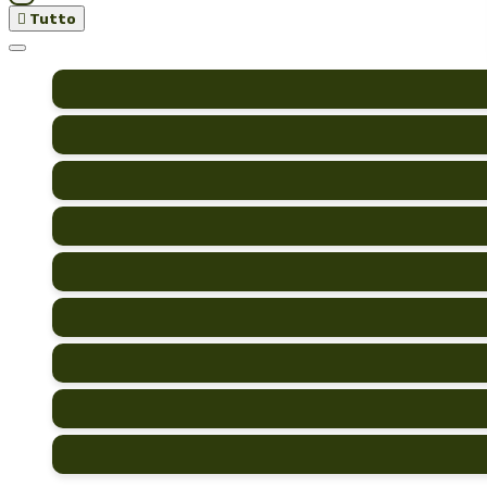

Tutto