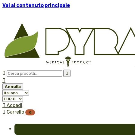
Vai al contenuto principale



Annulla

Accedi

Carrello
0