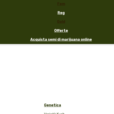
Fem
Reg
Gold
Offerte
Acquista semi di marijuana online
Genetica