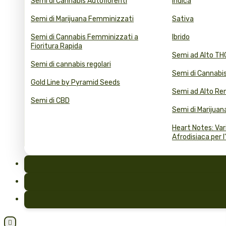
Semi di Cannabis Autofiorenti
Indica
Semi di Marijuana Femminizzati
Sativa
Semi di Cannabis Femminizzati a
Ibrido
Fioritura Rapida
Semi ad Alto TH
Semi di cannabis regolari
Semi di Cannabis
Gold Line by Pyramid Seeds
Semi ad Alto R
Semi di CBD
Semi di Marijuana
Heart Notes: Var
Afrodisiaca per l
