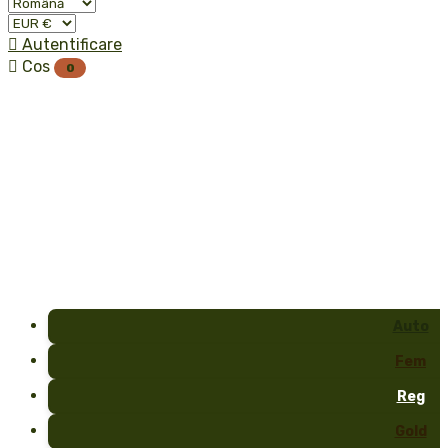

Autentificare

Cos
0
Auto
Fem
Reg
Gold