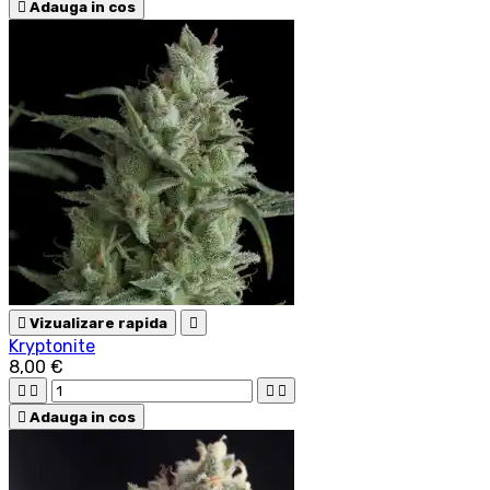

Adauga in cos

Vizualizare rapida

Kryptonite
8,00 €





Adauga in cos