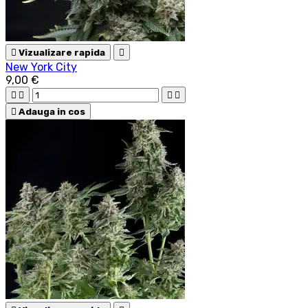

Vizualizare rapida

New York City
9,00 €





Adauga in cos