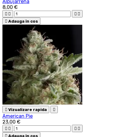
Alpujarreña
8,00 €





Adauga in cos

Vizualizare rapida

American Pie
23,00 €





Adauga in cos