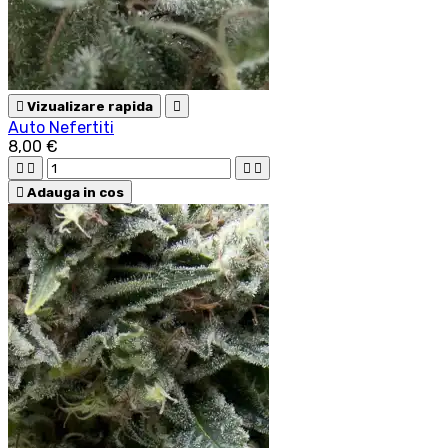

Vizualizare rapida

Auto Nefertiti
8,00 €





Adauga in cos