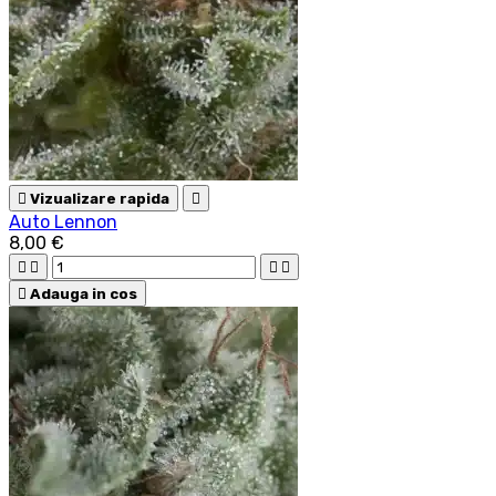

Vizualizare rapida

Auto Lennon
8,00 €





Adauga in cos