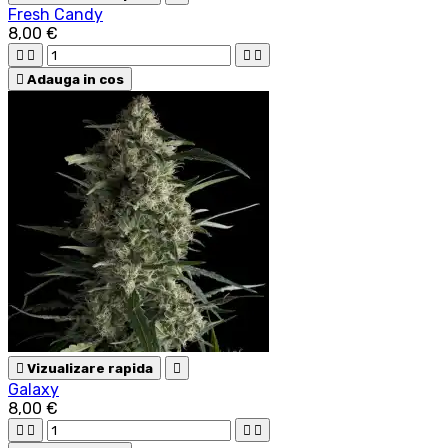
Fresh Candy
8,00 €





Adauga in cos

Vizualizare rapida

Galaxy
8,00 €



