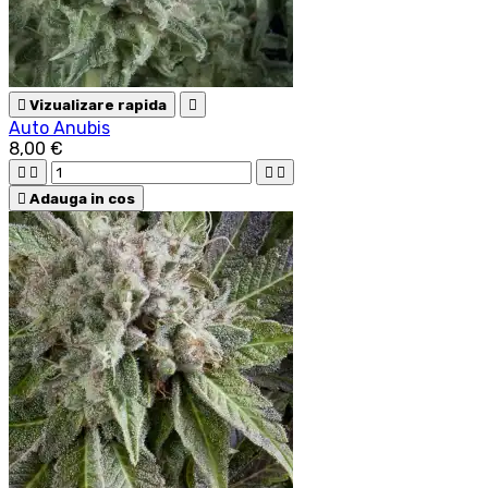

Vizualizare rapida

Auto Anubis
8,00 €





Adauga in cos