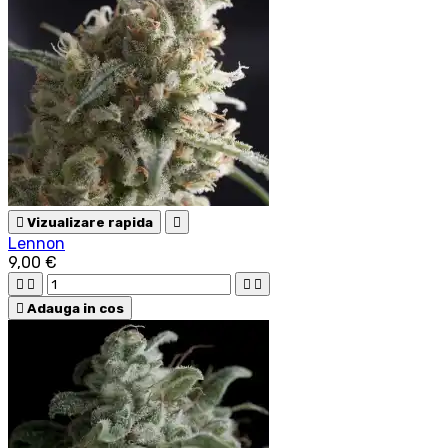

Vizualizare rapida

Lennon
9,00 €





Adauga in cos