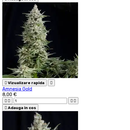

Vizualizare rapida

Amnesia Gold
8,00 €





Adauga in cos