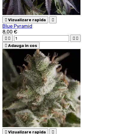

Vizualizare rapida

Blue Pyramid
8,00 €





Adauga in cos

Vizualizare rapida
