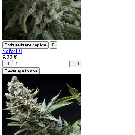

Vizualizare rapida

Nefertiti
9,00 €





Adauga in cos