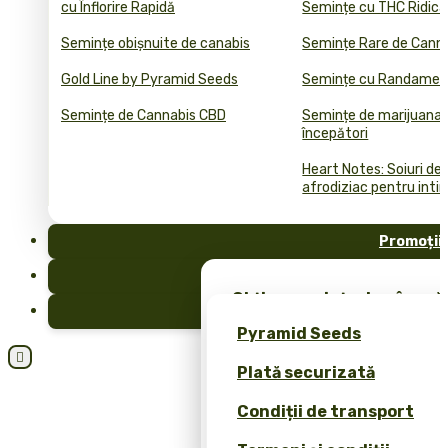
cu Înflorire Rapidă
Semințe cu THC Ridica
Semințe obișnuite de canabis
Semințe Rare de Cann
Gold Line by Pyramid Seeds
Semințe cu Randament
Semințe de Cannabis CBD
Semințe de marijuana 
începători
Heart Notes: Soiuri de
afrodiziac pentru inti
Promoții
FAQ
Obține semințe de cânepă 
Blog
merch exclusiv – doar la 
Pyramid Seeds
Obțineți o reducere de 10

Plată securizată
dvs.!
Condiții de transport
Calculator de Prețuri pen
Cannabis Bulk (ROI)