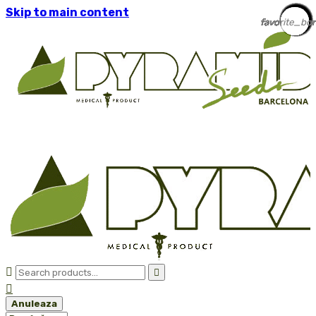
Skip to main content
favorite_bor
favorite_bor
favorite_bor
favorite_bor
favorite_bor
favorite_bor
favorite_bor
favorite_bor
favorite_bor
favorite_bor
favorite_bor
favorite_bor
favorite_bor
favorite_bor
favorite_bor
favorite_bor
favorite_bor
favorite_bor
favorite_bor
favorite_bor
favorite_bor
favorite_bor
favorite_bor
favorite_bor
favorite_bor
favorite_bor
favorite_bor
favorite_bor
favorite_bor
favorite_bor
favorite_bor
favorite_bor
favorite_bor
favorite_bor
favorite_bor
favorite_bor
favorite_bor
favorite_bor
favorite_bor
favorite_bor
favorite_bor
favorite_bor
favorite_bor
favorite_bor
favorite_bor
favorite_bor
favorite_bor
favorite_bor



Anuleaza