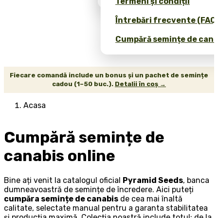
Termeni și condiții
Întrebări frecvente (FAQ
Cumpără semințe de canab
Fiecare comandă include un bonus și un pachet de semințe
cadou (1–50 buc.).
Detalii în coș →
Acasa
Cumpără semințe de
canabis online
Bine ați venit la catalogul oficial
Pyramid Seeds
, banca
dumneavoastră de semințe de încredere. Aici puteți
cumpăra semințe de canabis
de cea mai înaltă
calitate, selectate manual pentru a garanta stabilitatea
și producția maximă. Colecția noastră include totul: de la