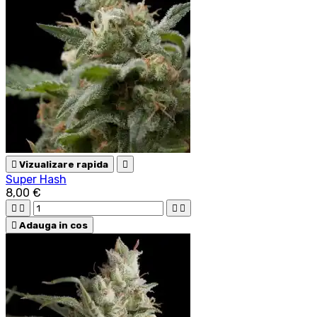

Vizualizare rapida

Super Hash
8,00 €





Adauga in cos