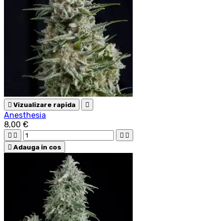

Vizualizare rapida

Anesthesia
8,00 €





Adauga in cos