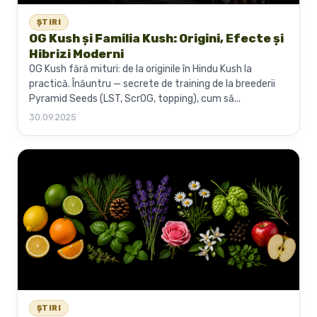
ȘTIRI
OG Kush și Familia Kush: Origini, Efecte și
Hibrizi Moderni
OG Kush fără mituri: de la originile în Hindu Kush la
practică. Înăuntru — secrete de training de la breederii
Pyramid Seeds (LST, ScrOG, topping), cum să...
30.09.2025
ȘTIRI