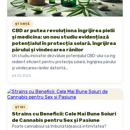
ȘTIINȚĂ
CBD ar putea revoluționa îngrijirea pielii
și medicina: un nou studiu evidențiază
potențialul în protecția solară, îngrijirea
părului și vindecarea rănilor
Un studiu inovator dezvăluie potențialul CBD-ului ca ing
redient eficient pentru protecția solară, îngrijirea părului
și vindecarea rănilor datorită...
24.02.2025
ȘTIRI
Strains cu Beneficii: Cele Mai Bune Soiuri
de Cannabis pentru Sex și Pasiune
Poate cannabisul să îmbunătățească intimitatea?