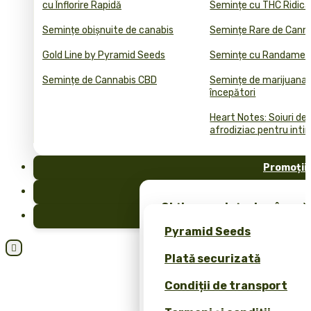
cu Înflorire Rapidă
Semințe cu THC Ridica
Semințe obișnuite de canabis
Semințe Rare de Cann
Gold Line by Pyramid Seeds
Semințe cu Randament
Semințe de Cannabis CBD
Semințe de marijuana 
începători
Heart Notes: Soiuri de
afrodiziac pentru inti
Promoții
FAQ
Obține semințe de cânepă 
Blog
merch exclusiv – doar la 
Pyramid Seeds
Obțineți o reducere de 10

Plată securizată
dvs.!
Condiții de transport
Calculator de Prețuri pen
Cannabis Bulk (ROI)