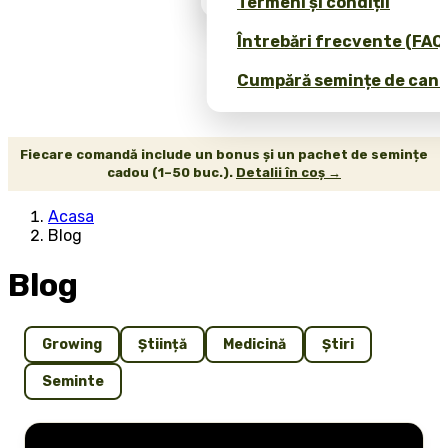
Termeni și condiții
Întrebări frecvente (FAQ
Cumpără semințe de canab
Fiecare comandă include un bonus și un pachet de semințe
cadou (1–50 buc.).
Detalii în coș →
Acasa
Blog
Blog
Growing
Știință
Medicină
Știri
Seminte