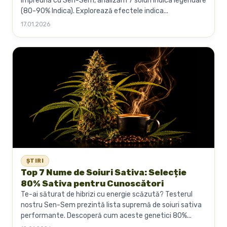
Împreună cu Sen-Sem, analizăm 7 soiuri indica legendare
(80-90% Indica). Explorează efectele indica...
17.01.2026
ȘTIRI
Top 7 Nume de Soiuri Sativa: Selecție
80% Sativa pentru Cunoscători
Te-ai săturat de hibrizi cu energie scăzută? Testerul
nostru Sen-Sem prezintă lista supremă de soiuri sativa
performante. Descoperă cum aceste genetici 80%...