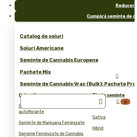
Reduceri
Cumpără semințe de ca
Catalog de soiuri
Soiuri Americane
Semințe de Cannabis Europene
Pachete Mix

Semințe de Cannabis Vrac (Bulk): Pachete Pro
Colecții
Tip de semințe


0
Semințele de cannabis
Indica
autoflorante
Sativa
Seminte de Marijuana Feminizate
Hibrid
Semințe Feminizate de Cannabis