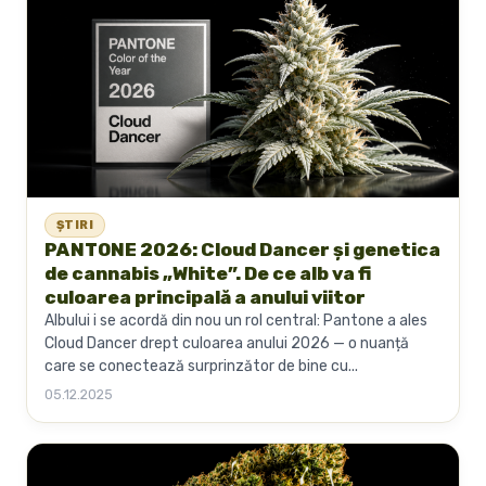
ȘTIRI
PANTONE 2026: Cloud Dancer și genetica
de cannabis „White”. De ce alb va fi
culoarea principală a anului viitor
Albului i se acordă din nou un rol central: Pantone a ales
Cloud Dancer drept culoarea anului 2026 — o nuanță
care se conectează surprinzător de bine cu...
05.12.2025