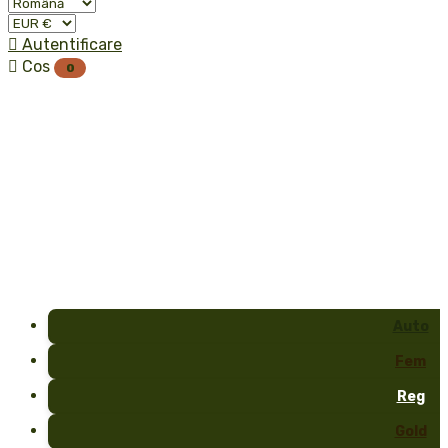

Autentificare

Cos
0
Auto
Fem
Reg
Gold