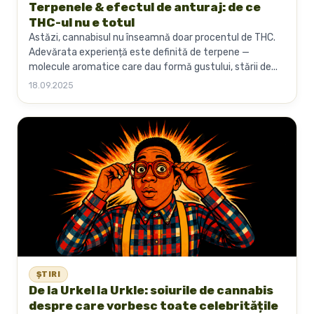
Terpenele & efectul de anturaj: de ce
THC-ul nu e totul
Astăzi, cannabisul nu înseamnă doar procentul de THC.
Adevărata experiență este definită de terpene —
molecule aromatice care dau formă gustului, stării de...
18.09.2025
ȘTIRI
De la Urkel la Urkle: soiurile de cannabis
despre care vorbesc toate celebritățile