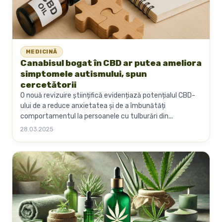
MEDICINĂ
Canabisul bogat în CBD ar putea ameliora
simptomele autismului, spun
cercetătorii
O nouă revizuire științifică evidențiază potențialul CBD-
ului de a reduce anxietatea și de a îmbunătăți
comportamentul la persoanele cu tulburări din...
28.03.2025