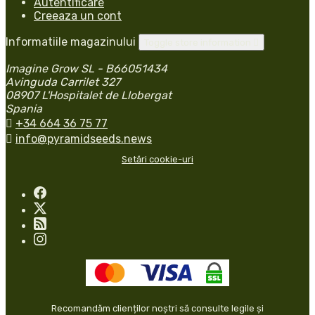
Autentificare
Creeaza un cont
Informatiile magazinului
Toggle store information

Imagine Grow SL - B66051434
Avinguda Carrilet 327
08907 L'Hospitalet de Llobergat
Spania

+34 664 36 75 77

info@pyramidseeds.news
Setări cookie-uri
Recomandăm clienților noștri să consulte legile și