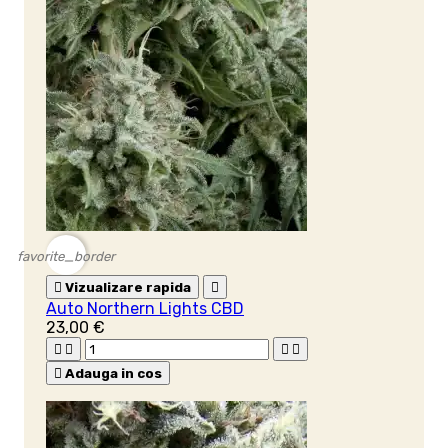
favorite_border

Vizualizare rapida

Auto Northern Lights CBD
23,00 €





Adauga in cos