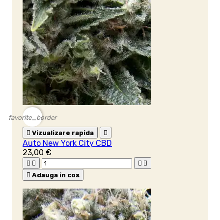
favorite_border

Vizualizare rapida

Auto New York City CBD
23,00 €





Adauga in cos