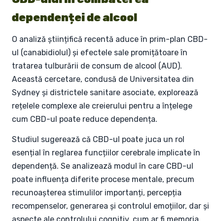
dependenței de alcool
O analiză științifică recentă aduce în prim-plan CBD-
ul (canabidiolul) și efectele sale promițătoare în
tratarea tulburării de consum de alcool (AUD).
Această cercetare, condusă de Universitatea din
Sydney și districtele sanitare asociate, explorează
rețelele complexe ale creierului pentru a înțelege
cum CBD-ul poate reduce dependența.
Studiul sugerează că CBD-ul poate juca un rol
esențial în reglarea funcțiilor cerebrale implicate în
dependență. Se analizează modul în care CBD-ul
poate influența diferite procese mentale, precum
recunoașterea stimulilor importanți, percepția
recompenselor, generarea și controlul emoțiilor, dar și
aspecte ale controlului cognitiv, cum ar fi memoria,