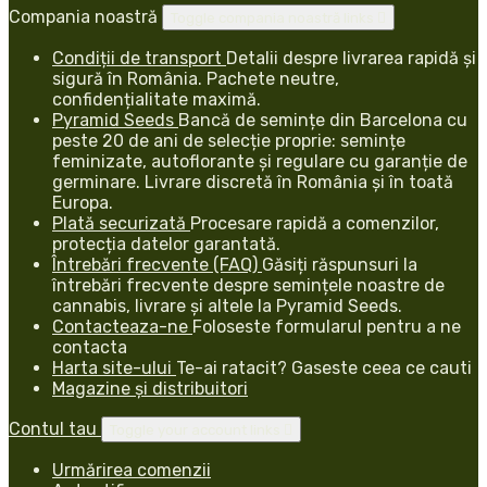
Compania noastră
Toggle compania noastră links

Condiții de transport
Detalii despre livrarea rapidă și
sigură în România. Pachete neutre,
confidențialitate maximă.
Pyramid Seeds
Bancă de semințe din Barcelona cu
peste 20 de ani de selecție proprie: semințe
feminizate, autoflorante și regulare cu garanție de
germinare. Livrare discretă în România și în toată
Europa.
Plată securizată
Procesare rapidă a comenzilor,
protecția datelor garantată.
Întrebări frecvente (FAQ)
Găsiți răspunsuri la
întrebări frecvente despre semințele noastre de
cannabis, livrare și altele la Pyramid Seeds.
Contacteaza-ne
Foloseste formularul pentru a ne
contacta
Harta site-ului
Te-ai ratacit? Gaseste ceea ce cauti
Magazine și distribuitori
Contul tau
Toggle your account links

Urmărirea comenzii