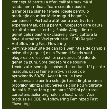
concepută pentru a oferi calitate maximă și
randament ridicat. Toate soiurile noastre
garantează plante femele, ideale pentru o
producție abundentă de muguri bogați în
canabinoizi. Perfecte atât pentru cultivatori
experimentați, cât și pentru începători care caută
rezultate consistente și fiabile. Alege dintre
geneticele noastre exclusive și du-ți cultura la
nivelul următor. Vezi produsele ↓ CBD Regular
Autoflowering Fast Flowering
Semințe obișnuite de canabis
Semințele de canabis
obișnuite (regular) de la Pyramid Seeds sunt
alegerea profesioniștilor și a cunoscătorilor de
genetică pură. Spre deosebire de soiurile
feminizate, semințele obișnuite produc atât plante
mascule, cât și femele într-un raport de
aproximativ 50/50. Acest lucru le face
indispensabile pentru selecție (breeding), crearea
propriilor hibrizi și obținerea de clone cu vitalitate
ridicată. Garantăm germinare 100% și păstrarea
caracteristicilor originale ale fiecărui soi. Vezi
produsele ↓ CBD Autoflowering Feminized Fast
Flowering