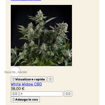
favorite_border

Vizualizare rapida

White Widow CBD
38,00 €





Adauga in cos