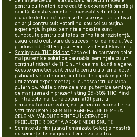
Semințele de cannabis autoflorante
Sunt ideale
pentru cultivatorii care caută o experiență simplă și
rapidă. Aceste semințe nu necesită schimbări în
ciclurile de lumină, ceea ce le face ușor de cultivat,
chiar și pentru cultivatorii noi sau cei cu puțină
experiență. În plus, semințele noastre sunt
cunoscute pentru calitatea lor înaltă și rezistență,
asigurând o cultivare de succes în orice mediu. Vezi
produsele ↓ CBD Regular Feminized Fast Flowering
Semințe cu THC Ridicat
Dacă ești în căutarea celor
mai puternice soiuri de cannabis, semințele cu un
conținut ridicat de THC sunt cea mai bună alegere.
Aceste genetici sunt create pentru a oferi efecte
psihoactive puternice, fiind foarte populare printre
utilizatorii experimentați și cunoscătorii de iarbă
puternică. Multe dintre cele mai puternice semințe
de marijuana din prezent ating 25–30% THC, fiind
printre cele mai bune opțiuni atât pentru
consumatorii recreativi, cât și pentru cei medicinali.
Vezi produsele ↓ SEMINȚE RARE PACHETE MEGA
CELE MAI VÂNDUTE PENTRU ÎNCEPĂTORI
PRODUCȚIE RIDICATĂ AROME NEOBIȘNUITE
Seminte de Marijuana Feminizate
Selecția noastră
de semințe de marijuana feminizate a fost