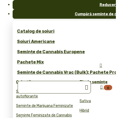
Reduceri
Cumpără semințe de ca
Catalog de soiuri
Soiuri Americane
Semințe de Cannabis Europene
Pachete Mix

Semințe de Cannabis Vrac (Bulk): Pachete Pro
Colecții
Tip de semințe


0
Semințele de cannabis
Indica
autoflorante
Sativa
Seminte de Marijuana Feminizate
Hibrid
Semințe Feminizate de Cannabis