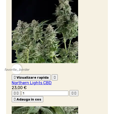
favorite_border

Vizualizare rapida

Northern Lights CBD
23,00 €





Adauga in cos