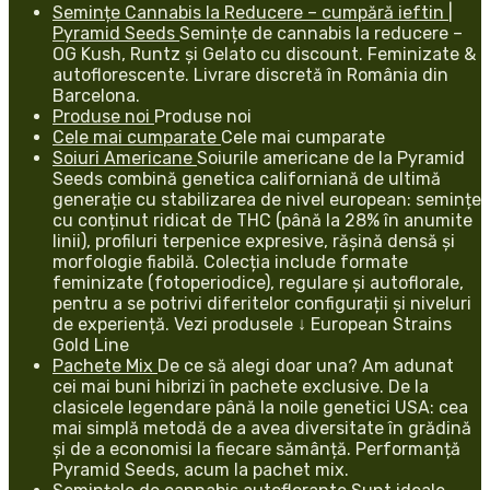
Semințe Cannabis la Reducere – cumpără ieftin |
Pyramid Seeds
Semințe de cannabis la reducere –
OG Kush, Runtz și Gelato cu discount. Feminizate &
autoflorescente. Livrare discretă în România din
Barcelona.
Produse noi
Produse noi
Cele mai cumparate
Cele mai cumparate
Soiuri Americane
Soiurile americane de la Pyramid
Seeds combină genetica californiană de ultimă
generație cu stabilizarea de nivel european: semințe
cu conținut ridicat de THC (până la 28% în anumite
linii), profiluri terpenice expresive, rășină densă și
morfologie fiabilă. Colecția include formate
feminizate (fotoperiodice), regulare și autoflorale,
pentru a se potrivi diferitelor configurații și niveluri
de experiență. Vezi produsele ↓ European Strains
Gold Line
Pachete Mix
De ce să alegi doar una? Am adunat
cei mai buni hibrizi în pachete exclusive. De la
clasicele legendare până la noile genetici USA: cea
mai simplă metodă de a avea diversitate în grădină
și de a economisi la fiecare sămânță. Performanță
Pyramid Seeds, acum la pachet mix.