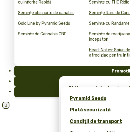
cu Înflorire Rapidă
Semințe cu THC Ridica
Semințe obișnuite de canabis
Semințe Rare de Cann
Gold Line by Pyramid Seeds
Semințe cu Randament
Semințe de Cannabis CBD
Semințe de marijuana 
începători
Heart Notes: Soiuri de
afrodiziac pentru inti
Promoții
FAQ
Obține semințe de cânepă 
Blog
merch exclusiv – doar la 
Pyramid Seeds
Obțineți o reducere de 10

Plată securizată
dvs.!
Condiții de transport
Calculator de Prețuri pen
Cannabis Bulk (ROI)