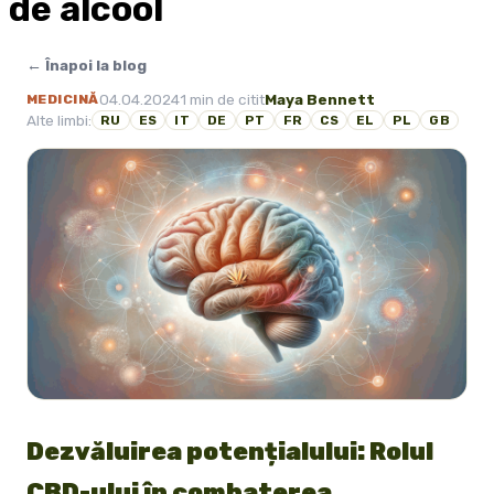
de alcool
← Înapoi la blog
04.04.2024
1 min de citit
Maya Bennett
MEDICINĂ
Alte limbi:
RU
ES
IT
DE
PT
FR
CS
EL
PL
GB
Dezvăluirea potențialului: Rolul
CBD-ului în combaterea