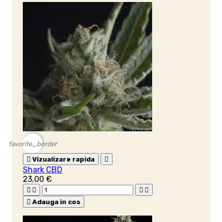
favorite_border

Vizualizare rapida

Shark CBD
23,00 €





Adauga in cos