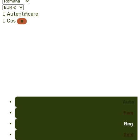

Autentificare

Cos
0
Auto
Fem
Reg
Gold