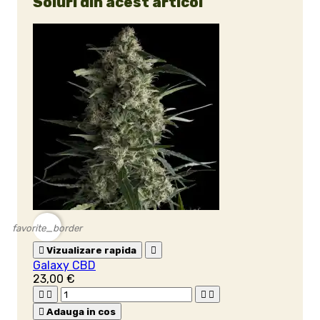
Soiuri din acest articol
favorite_border

Vizualizare rapida

Galaxy CBD
23,00 €





Adauga in cos