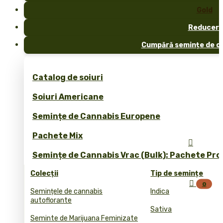
Gold
Reduceri
Cumpără semințe de ca
Catalog de soiuri
Soiuri Americane
Semințe de Cannabis Europene
Pachete Mix

Semințe de Cannabis Vrac (Bulk): Pachete Pro
Colecții
Tip de semințe

0
Semințele de cannabis
Indica
autoflorante
Sativa
Seminte de Marijuana Feminizate