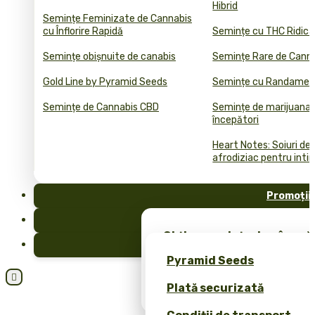
Hibrid
Semințe Feminizate de Cannabis
cu Înflorire Rapidă
Semințe cu THC Ridica
Semințe obișnuite de canabis
Semințe Rare de Cann
Gold Line by Pyramid Seeds
Semințe cu Randament
Semințe de Cannabis CBD
Semințe de marijuana 
începători
Heart Notes: Soiuri de
afrodiziac pentru inti
Promoții
FAQ
Obține semințe de cânepă 
Blog
merch exclusiv – doar la 
Pyramid Seeds
Obțineți o reducere de 10

Plată securizată
dvs.!