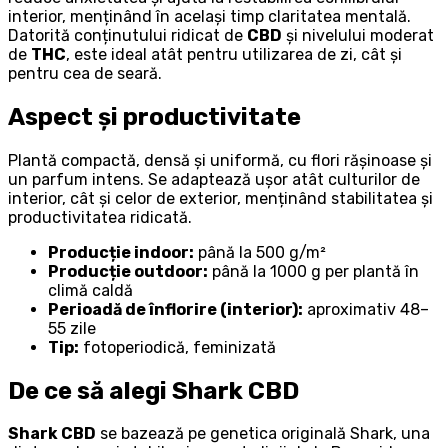
interior, menținând în același timp claritatea mentală.
Datorită conținutului ridicat de
CBD
și nivelului moderat
de
THC
, este ideal atât pentru utilizarea de zi, cât și
pentru cea de seară.
Aspect și productivitate
Plantă compactă, densă și uniformă, cu flori rășinoase și
un parfum intens. Se adaptează ușor atât culturilor de
interior, cât și celor de exterior, menținând stabilitatea și
productivitatea ridicată.
Producție indoor:
până la 500 g/m²
Producție outdoor:
până la 1000 g per plantă în
climă caldă
Perioadă de înflorire (interior):
aproximativ 48–
55 zile
Tip:
fotoperiodică, feminizată
De ce să alegi Shark CBD
Shark CBD
se bazează pe genetica originală Shark, una