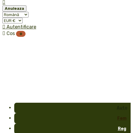

Anuleaza

Autentificare

Cos
0
Auto
Fem
Reg