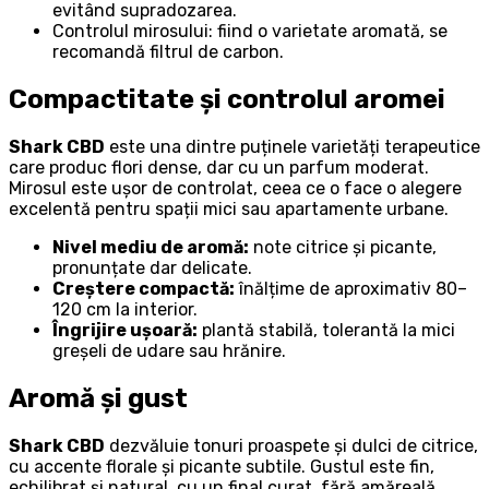
evitând supradozarea.
Controlul mirosului: fiind o varietate aromată, se
recomandă filtrul de carbon.
Compactitate și controlul aromei
Shark CBD
este una dintre puținele varietăți terapeutice
care produc flori dense, dar cu un parfum moderat.
Mirosul este ușor de controlat, ceea ce o face o alegere
excelentă pentru spații mici sau apartamente urbane.
Nivel mediu de aromă:
note citrice și picante,
pronunțate dar delicate.
Creștere compactă:
înălțime de aproximativ 80–
120 cm la interior.
Îngrijire ușoară:
plantă stabilă, tolerantă la mici
greșeli de udare sau hrănire.
Aromă și gust
Shark CBD
dezvăluie tonuri proaspete și dulci de citrice,
cu accente florale și picante subtile. Gustul este fin,
echilibrat și natural, cu un final curat, fără amăreală.