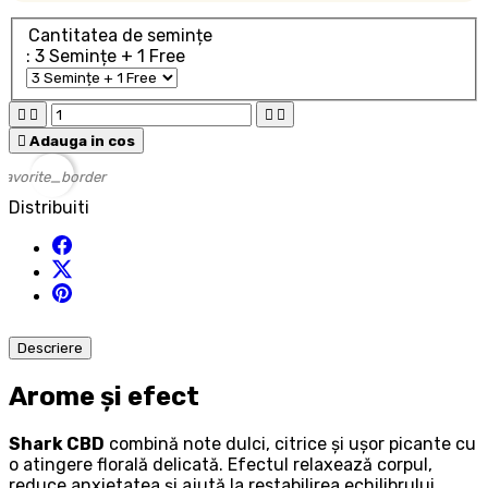
Cantitatea de semințe
: 3 Semințe + 1 Free





Adauga in cos
favorite_border
Distribuiti
Descriere
Arome și efect
Shark CBD
combină note dulci, citrice și ușor picante cu
o atingere florală delicată. Efectul relaxează corpul,
reduce anxietatea și ajută la restabilirea echilibrului