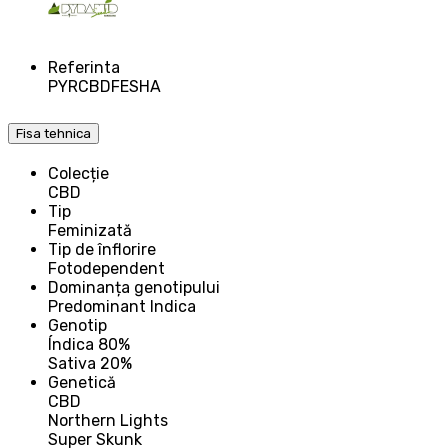
Referinta
PYRCBDFESHA
Fisa tehnica
Colecție
CBD
Tip
Feminizată
Tip de înflorire
Fotodependent
Dominanța genotipului
Predominant Indica
Genotip
Índica 80%
Sativa 20%
Genetică
CBD
Northern Lights
Super Skunk