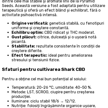
dintre cele mai stabile și aromate linii de la Pyramid
Seeds. Această versiune a fost adaptată pentru utilizare
terapeutică și oferă un efect blând și echilibrat, fără o
activitate psihoactivă intensă.
Origine verificată:
genetică stabilă, cu fenotipuri
uniforme și creștere constantă.
Echilibru optim:
CBD ridicat și THC moderat.
Gust plăcut:
citrice, dulceață și o ușoară notă
picantă.
Stabilitate:
rezultate consistente în condiții de
creștere diferite.
Efect terapeutic:
ideal pentru ameliorarea
stresului și tensiunii fizice.
Sfaturi pentru cultivarea Shark CBD
Pentru a obține cel mai bun potențial al soiului:
Temperatură: 20–26 °C, umiditate: 40–50 %.
Metode: LST, SCROG, ciupire pentru creșterea
producției.
Iluminare: ciclu stabil 18/6 → 12/12.
Nutriție: folosiți îngrășăminte organice ușoare,