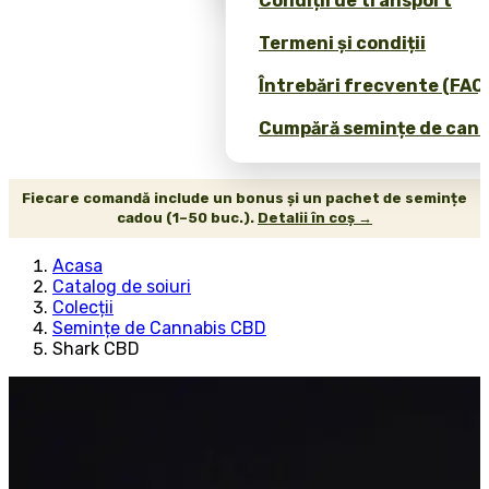
Condiții de transport
Termeni și condiții
Întrebări frecvente (FAQ
Cumpără semințe de canab
Fiecare comandă include un bonus și un pachet de semințe
cadou (1–50 buc.).
Detalii în coș →
Acasa
Catalog de soiuri
Colecții
Semințe de Cannabis CBD
Shark CBD