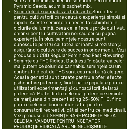
și de a economisi la fiecare sămânță. Performanță
Pyramid Seeds, acum la pachet mix.
Semințele de cannabis autoflorante
Sunt ideale
pentru cultivatorii care caută o experiență simplă și
rapidă. Aceste semințe nu necesită schimbări în
ciclurile de lumină, ceea ce le face ușor de cultivat,
chiar și pentru cultivatorii noi sau cei cu puțină
experiență. În plus, semințele noastre sunt
cunoscute pentru calitatea lor înaltă și rezistență,
asigurând o cultivare de succes în orice mediu. Vezi
produsele ↓ CBD Regular Feminized Fast Flowering
Semințe cu THC Ridicat
Dacă ești în căutarea celor
mai puternice soiuri de cannabis, semințele cu un
conținut ridicat de THC sunt cea mai bună alegere.
Aceste genetici sunt create pentru a oferi efecte
psihoactive puternice, fiind foarte populare printre
utilizatorii experimentați și cunoscătorii de iarbă
puternică. Multe dintre cele mai puternice semințe
de marijuana din prezent ating 25–30% THC, fiind
printre cele mai bune opțiuni atât pentru
consumatorii recreativi, cât și pentru cei medicinali.
Vezi produsele ↓ SEMINȚE RARE PACHETE MEGA
CELE MAI VÂNDUTE PENTRU ÎNCEPĂTORI
PRODUCȚIE RIDICATĂ AROME NEOBIȘNUITE