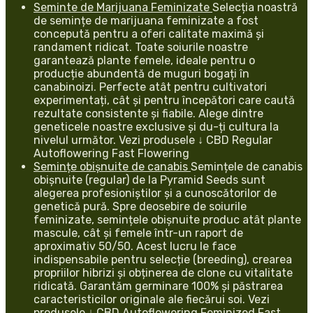
Seminte de Marijuana Feminizate
Selecția noastră
de semințe de marijuana feminizate a fost
concepută pentru a oferi calitate maximă și
randament ridicat. Toate soiurile noastre
garantează plante femele, ideale pentru o
producție abundentă de muguri bogați în
canabinoizi. Perfecte atât pentru cultivatori
experimentați, cât și pentru începători care caută
rezultate consistente și fiabile. Alege dintre
geneticele noastre exclusive și du-ți cultura la
nivelul următor. Vezi produsele ↓ CBD Regular
Autoflowering Fast Flowering
Semințe obișnuite de canabis
Semințele de canabis
obișnuite (regular) de la Pyramid Seeds sunt
alegerea profesioniștilor și a cunoscătorilor de
genetică pură. Spre deosebire de soiurile
feminizate, semințele obișnuite produc atât plante
mascule, cât și femele într-un raport de
aproximativ 50/50. Acest lucru le face
indispensabile pentru selecție (breeding), crearea
propriilor hibrizi și obținerea de clone cu vitalitate
ridicată. Garantăm germinare 100% și păstrarea
caracteristicilor originale ale fiecărui soi. Vezi
produsele ↓ CBD Autoflowering Feminized Fast