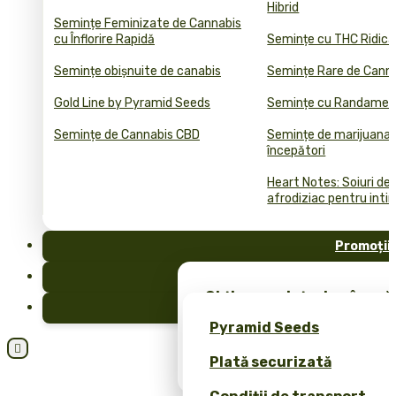
Hibrid
Semințe Feminizate de Cannabis
cu Înflorire Rapidă
Semințe cu THC Ridica
Semințe obișnuite de canabis
Semințe Rare de Cann
Gold Line by Pyramid Seeds
Semințe cu Randament
Semințe de Cannabis CBD
Semințe de marijuana 
începători
Heart Notes: Soiuri de
afrodiziac pentru inti
Promoții
FAQ
Obține semințe de cânepă 
Blog
merch exclusiv – doar la 
Pyramid Seeds
Obțineți o reducere de 10

Plată securizată
dvs.!