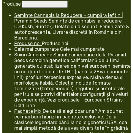
Produse
Toggle produse links

Semințe Cannabis la Reducere – cumpără ieftin |
Pyramid Seeds
Semințe de cannabis la reducere –
OG Kush, Runtz și Gelato cu discount. Feminizate &
autoflorescente. Livrare discretă în România din
Barcelona.
Produse noi
Produse noi
Cele mai cumparate
Cele mai cumparate
Soiuri Americane
Soiurile americane de la Pyramid
Seeds combină genetica californiană de ultimă
generație cu stabilizarea de nivel european: semințe
cu conținut ridicat de THC (până la 28% în anumite
linii), profiluri terpenice expresive, rășină densă și
morfologie fiabilă. Colecția include formate
feminizate (fotoperiodice), regulare și autoflorale,
pentru a se potrivi diferitelor configurații și niveluri
de experiență. Vezi produsele ↓ European Strains
Gold Line
Pachete Mix
De ce să alegi doar una? Am adunat
cei mai buni hibrizi în pachete exclusive. De la
clasicele legendare până la noile genetici USA: cea
mai simplă metodă de a avea diversitate în grădină