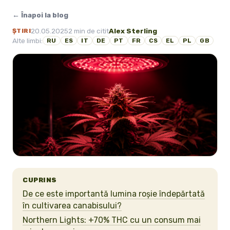
← Înapoi la blog
20.05.2025
2 min de citit
Alex Sterling
ȘTIRI
Alte limbi:
RU
ES
IT
DE
PT
FR
CS
EL
PL
GB
CUPRINS
De ce este importantă lumina roșie îndepărtată
în cultivarea canabisului?
Northern Lights: +70% THC cu un consum mai