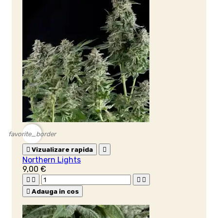
favorite_border

Vizualizare rapida

Northern Lights
9,00 €





Adauga in cos