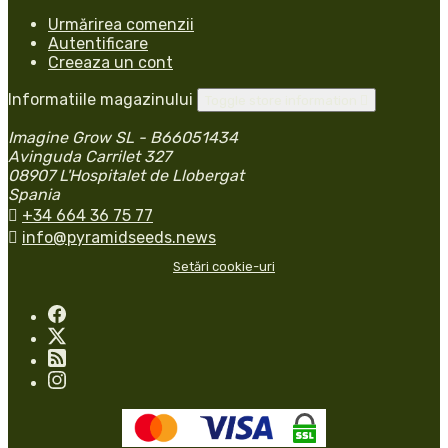
Urmărirea comenzii
Autentificare
Creeaza un cont
Informatiile magazinului
Toggle store information

Imagine Grow SL - B66051434
Avinguda Carrilet 327
08907 L'Hospitalet de Llobergat
Spania

+34 664 36 75 77

info@pyramidseeds.news
Setări cookie-uri