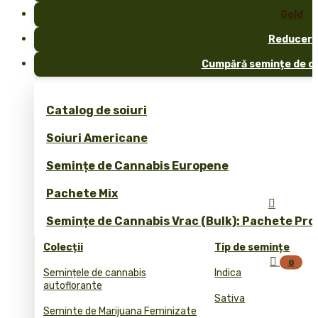
Gold
Reduceri
Cumpără semințe de ca
Catalog de soiuri
Soiuri Americane
Semințe de Cannabis Europene
Pachete Mix

Semințe de Cannabis Vrac (Bulk): Pachete Pro
Colecții
Tip de semințe

0
Semințele de cannabis
Indica
autoflorante
Sativa
Seminte de Marijuana Feminizate