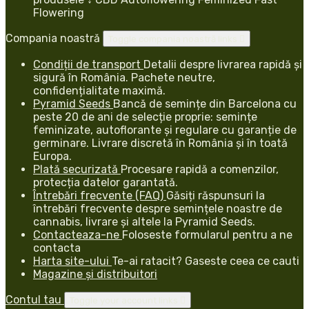
Flowering
Compania noastră
Toggle compania noastră links

Condiții de transport
Detalii despre livrarea rapidă și
sigură în România. Pachete neutre,
confidențialitate maximă.
Pyramid Seeds
Bancă de semințe din Barcelona cu
peste 20 de ani de selecție proprie: semințe
feminizate, autoflorante și regulare cu garanție de
germinare. Livrare discretă în România și în toată
Europa.
Plată securizată
Procesare rapidă a comenzilor,
protecția datelor garantată.
Întrebări frecvente (FAQ)
Găsiți răspunsuri la
întrebări frecvente despre semințele noastre de
cannabis, livrare și altele la Pyramid Seeds.
Contacteaza-ne
Foloseste formularul pentru a ne
contacta
Harta site-ului
Te-ai ratacit? Gaseste ceea ce cauti
Magazine și distribuitori
Contul tau
Toggle your account links
