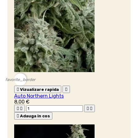
favorite_border

Vizualizare rapida

Auto Northern Lights
8,00 €





Adauga in cos