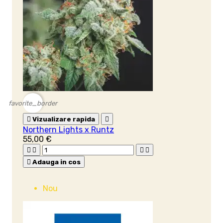
favorite_border

Vizualizare rapida

Northern Lights x Runtz
55,00 €





Adauga in cos
Nou