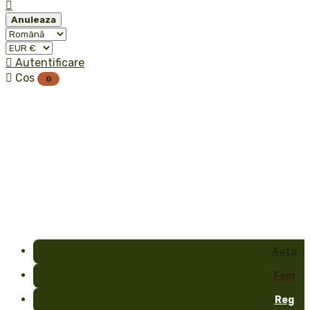

Anuleaza

Autentificare

Cos
0
Auto
Fem
Reg