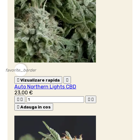
favorite_border

Vizualizare rapida

Auto Northern Lights CBD
23,00 €





Adauga in cos