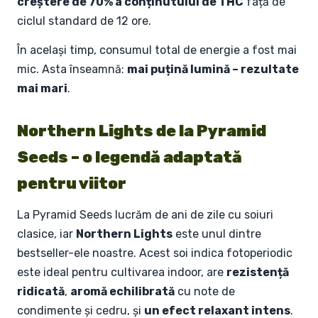
creștere de 70% a conținutului de THC
față de
ciclul standard de 12 ore.
În același timp, consumul total de energie a fost mai
mic. Asta înseamnă:
mai puțină lumină – rezultate
mai mari
.
Northern Lights de la Pyramid
Seeds – o legendă adaptată
pentru viitor
La Pyramid Seeds lucrăm de ani de zile cu soiuri
clasice, iar
Northern Lights
este unul dintre
bestseller-ele noastre. Acest soi indica fotoperiodic
este ideal pentru cultivarea indoor, are
rezistență
ridicată
,
aromă echilibrată
cu note de
condimente și cedru, și
un efect relaxant intens
.