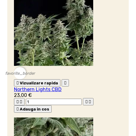
favorite_border

Vizualizare rapida

Northern Lights CBD
23,00 €





Adauga in cos