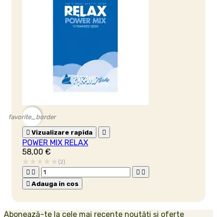
favorite_border

Vizualizare rapida

POWER MIX RELAX
58,00 €
(2)





Adauga in cos
Abonează-te la cele mai recente noutăți și oferte