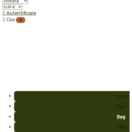

Autentificare

Cos
0
Auto
Fem
Reg
Gold