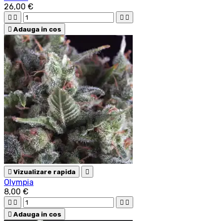
26,00 €





Adauga in cos

Vizualizare rapida

Olympia
8,00 €





Adauga in cos