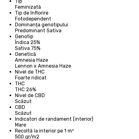
Tip
Feminizată
Tip de înflorire
Fotodependent
Dominanța genotipului
Predominant Sativa
Genotip
Índica 25%
Sativa 75%
Genetică
Amnesia Haze
Lennon x Amnesia Haze
Nivel de THC
Foarte ridicat
THC
THC 26%
Nivel de CBD
Scăzut
CBD
Scăzut
Indicatori de randament (interior)
Mare
Recoltă la interior pe 1 m²
500 gr/m2