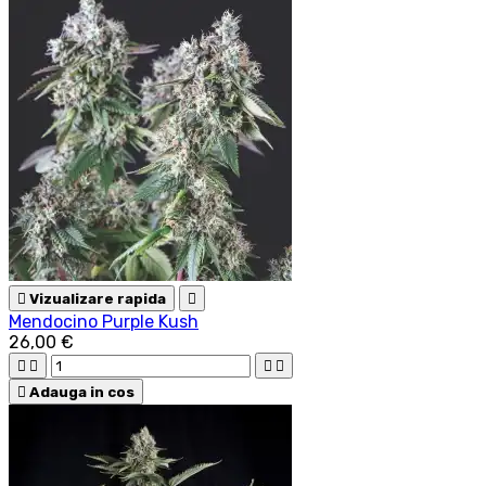

Vizualizare rapida

Mendocino Purple Kush
26,00 €





Adauga in cos