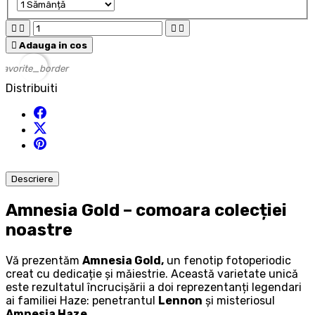





Adauga in cos
favorite_border
Distribuiti
Descriere
Amnesia Gold – comoara colecției
noastre
Vă prezentăm
Amnesia Gold,
un fenotip fotoperiodic
creat cu dedicație și măiestrie. Această varietate unică
este rezultatul încrucișării a doi reprezentanți legendari
ai familiei Haze: penetrantul
Lennon
și misteriosul
Amnesia Haze
.