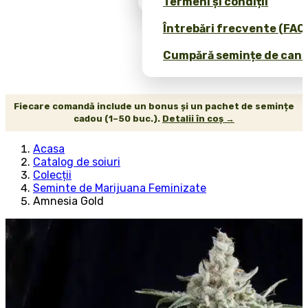
Termeni și condiții
Întrebări frecvente (FAQ
Cumpără semințe de canab
Fiecare comandă include un bonus și un pachet de semințe
cadou (1–50 buc.).
Detalii în coș →
Acasa
Catalog de soiuri
Colecții
Seminte de Marijuana Feminizate
Amnesia Gold