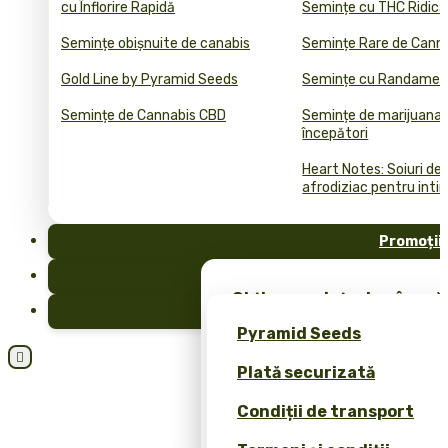
cu Înflorire Rapidă
Semințe cu THC Ridica
Semințe obișnuite de canabis
Semințe Rare de Cann
Gold Line by Pyramid Seeds
Semințe cu Randament
Semințe de Cannabis CBD
Semințe de marijuana 
începători
Heart Notes: Soiuri de
afrodiziac pentru inti
Promoții
FAQ
Obține semințe de cânepă 
Blog
merch exclusiv – doar la 
Pyramid Seeds
Obțineți o reducere de 10

Plată securizată
dvs.!
Condiții de transport
Calculator de Prețuri pen
Cannabis Bulk (ROI)