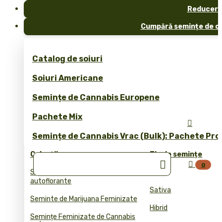
Reduceri
Cumpără semințe de ca
Catalog de soiuri
Soiuri Americane
Semințe de Cannabis Europene
Pachete Mix

Semințe de Cannabis Vrac (Bulk): Pachete Pro
Colecții
Tip de semințe


0
Semințele de cannabis
Indica
autoflorante
Sativa
Seminte de Marijuana Feminizate
Hibrid
Semințe Feminizate de Cannabis