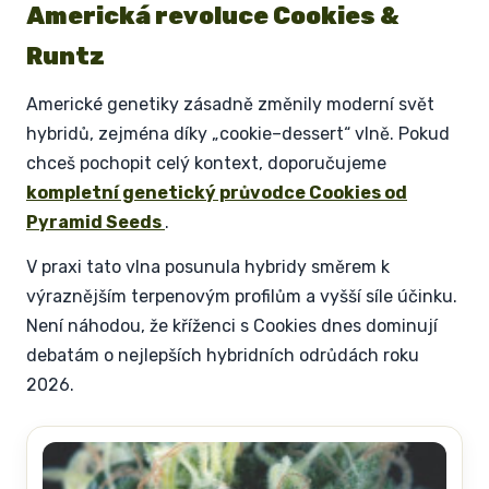
Americká revoluce Cookies &
Runtz
Americké genetiky zásadně změnily moderní svět
hybridů, zejména díky „cookie–dessert“ vlně. Pokud
chceš pochopit celý kontext, doporučujeme
kompletní genetický průvodce Cookies od
Pyramid Seeds
.
V praxi tato vlna posunula hybridy směrem k
výraznějším terpenovým profilům a vyšší síle účinku.
Není náhodou, že kříženci s Cookies dnes dominují
debatám o nejlepších hybridních odrůdách roku
2026.