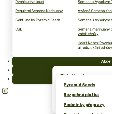
Rychlou Kvetoucí
Semena s Vysokým T
Regulérní Semena Marihuany
Vzácná Semena Kono
Gold Line by Pyramid Seeds
Semena s Vysokým 
CBD
Semena marihuany p
začátečníky
Heart Notes: Povzbuzu
afrodiziakální odrůdy 
Akce
FAQ
Získejte zdarma semena 
Blog
exkluzivní merch – pouze
Pyramid Seeds
Získejte 10% slevu za svo

Bezpečná platba
Kalkulačka cen pro bulk 
Podmínky přepravy
(ROI)