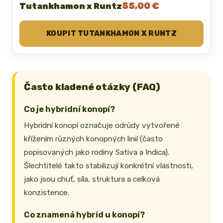
55,00 €
Tutankhamon x Runtz
KOUPIT TUTANKHAMON X RUNTZ
Často kladené otázky (FAQ)
Co je hybridní konopí?
Hybridní konopí označuje odrůdy vytvořené
křížením různých konopných linií (často
popisovaných jako rodiny Sativa a Indica).
Šlechtitelé takto stabilizují konkrétní vlastnosti,
jako jsou chuť, síla, struktura a celková
konzistence.
Co znamená hybrid u konopí?