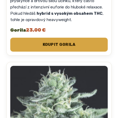
pryskyřice a drtivou silou účinku, který často
přechází z intenzivní euforie do hluboké relaxace.
Pokud hledáš
hybrid s vysokým obsahem THC
,
tohle je opravdový heavyweight.
23,00 €
Gorila
KOUPIT GORILA