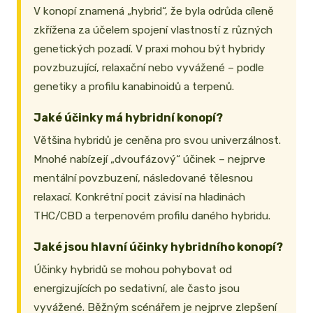
V konopí znamená „hybrid“, že byla odrůda cíleně
zkřížena za účelem spojení vlastností z různých
genetických pozadí. V praxi mohou být hybridy
povzbuzující, relaxační nebo vyvážené – podle
genetiky a profilu kanabinoidů a terpenů.
Jaké účinky má hybridní konopí?
Většina hybridů je ceněna pro svou univerzálnost.
Mnohé nabízejí „dvoufázový“ účinek – nejprve
mentální povzbuzení, následované tělesnou
relaxací. Konkrétní pocit závisí na hladinách
THC/CBD a terpenovém profilu daného hybridu.
Jaké jsou hlavní účinky hybridního konopí?
Účinky hybridů se mohou pohybovat od
energizujících po sedativní, ale často jsou
vyvážené. Běžným scénářem je nejprve zlepšení