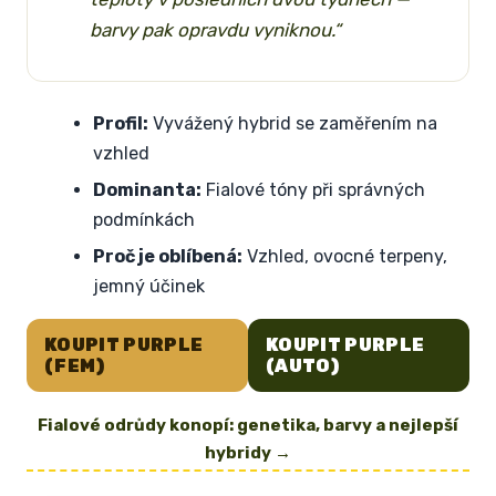
barvy pak opravdu vyniknou.“
Profil:
Vyvážený hybrid se zaměřením na
vzhled
Dominanta:
Fialové tóny při správných
podmínkách
Proč je oblíbená:
Vzhled, ovocné terpeny,
jemný účinek
KOUPIT PURPLE
KOUPIT PURPLE
(FEM)
(AUTO)
Fialové odrůdy konopí: genetika, barvy a nejlepší
hybridy →