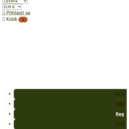

Přihlásit se

Košík
0
Auto
Fem
Reg
Gold