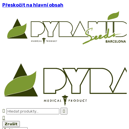
Přeskočit na hlavní obsah



Zrušit