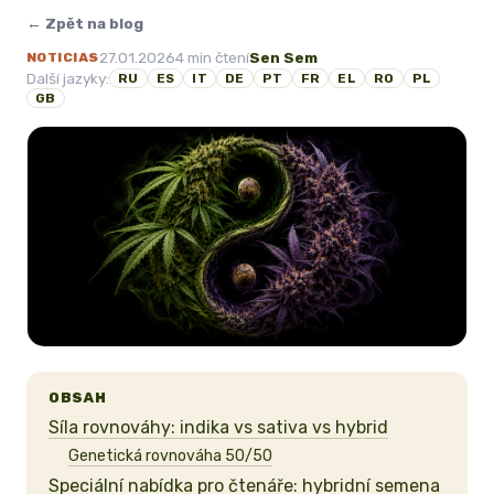
← Zpět na blog
27.01.2026
4 min čtení
Sen Sem
NOTICIAS
Další jazyky:
RU
ES
IT
DE
PT
FR
EL
RO
PL
GB
OBSAH
Síla rovnováhy: indika vs sativa vs hybrid
Genetická rovnováha 50/50
Speciální nabídka pro čtenáře: hybridní semena