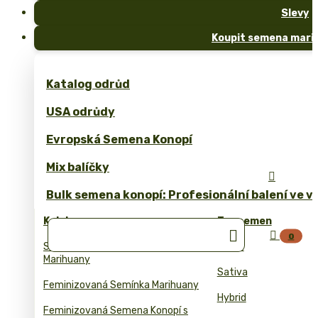
Slevy
Koupit semena marih
Katalog odrůd
USA odrůdy
Evropská Semena Konopí
Mix balíčky

Bulk semena konopí: Profesionální balení ve 
Kolekce
Typ semen


0
Samonakvetaci Semena
Indica
Marihuany
Sativa
Feminizovaná Semínka Marihuany
Hybrid
Feminizovaná Semena Konopí s