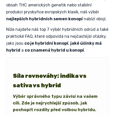
obsah THC amerických genetik nebo stabilní
produkci pryskyřice evropských klasik, náš výběr
nejlepších hybridních semen konopí
nabízí obojí.
Níže najdete náš top 7 výběr hybridních odrůd a také
praktické FAQ, které odpovídá na nejčastější otázky,
jako jsou
co je hybridní konopí
,
jaké účinky má
hybrid
a
co znamená hybrid u konopí
.
Síla rovnováhy: indika vs
sativa vs hybrid
Výběr správného typu závisí na vašem
cíli. Zde je nejrychlejší způsob, jak
pochopit rozdíly před volbou hybridu.