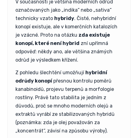
V současnosti je většina moderních odrůd
označovaných jako „indika“ nebo „sativa“
technicky vzato
hybridy
. Čisté, nehybridní
konopí existuje, ale v komerčních katalozích
je vzácné. Proto na otázku
zda existuje
konopí, které není hybrid
zní upřímná
odpověď: někdy ano, ale většina známých
odrůd je výsledkem křížení.
Z pohledu šlechtění umožňují
hybridní
odrůdy konopí
přesnou kontrolu poměrů
kanabinoidů, projevu terpenů a morfologie
rostliny. Právě tato stabilita je jedním z
důvodů, proč se mnoho moderních olejů a
extraktů vyrábí ze stabilizovaných hybridů
(poznámka: zda je olej považován za
„koncentrát“, závisí na způsobu výroby).