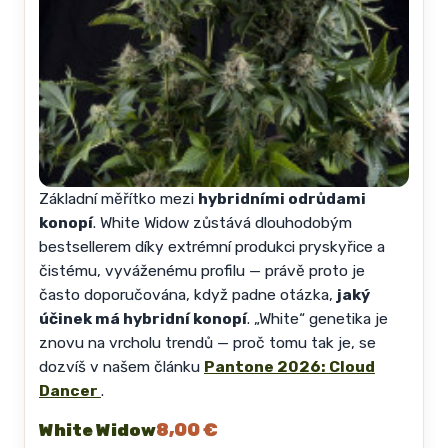
Základní měřítko mezi
hybridními odrůdami
konopí
. White Widow zůstává dlouhodobým
bestsellerem díky extrémní produkci pryskyřice a
čistému, vyváženému profilu — právě proto je
často doporučována, když padne otázka,
jaký
účinek má hybridní konopí
. „White“ genetika je
znovu na vrcholu trendů — proč tomu tak je, se
dozvíš v našem článku
Pantone 2026: Cloud
Dancer
.
8,00 €
White Widow