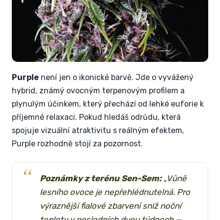
Purple
není jen o ikonické barvě. Jde o vyvážený
hybrid, známý ovocným terpenovým profilem a
plynulým účinkem, který přechází od lehké euforie k
příjemné relaxaci. Pokud hledáš odrůdu, která
spojuje vizuální atraktivitu s reálným efektem,
Purple rozhodně stojí za pozornost.
Poznámky z terénu Sen-Sem:
„Vůně
lesního ovoce je nepřehlédnutelná. Pro
výraznější fialové zbarvení sniž noční
teploty v posledních dvou týdnech —