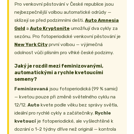
Pro venkovní pěstování v České republice jsou
nejbezpečnější volbou automatické odrůdy —
sklízejí se před podzimními dešti.
Auto Amnesia
Gold
a
Auto Kryptonite
umožňují dva cykly za
sezónu. Pro fotoperiodické venkovní pěstování je
New York City
první volbou — výjimečná
odolnost vůči plísním pro vlhké české podzimy.
Jaký je rozdíl mezi feminizovanými,
automatickými a rychle kvetoucími
semeny?
Feminizovaná
jsou fotoperiodická (99 % samic)
— kvetou pouze při změně světelného cyklu na
12/12.
Auto
kvete podle věku bez správy světla,
ideální pro rychlé cykly a začátečníky.
Rychle
kvetoucí
je fotoperiodické, ale vyšlechtěné k
dozrání o 1–2 týdny dříve než originál — kontrola