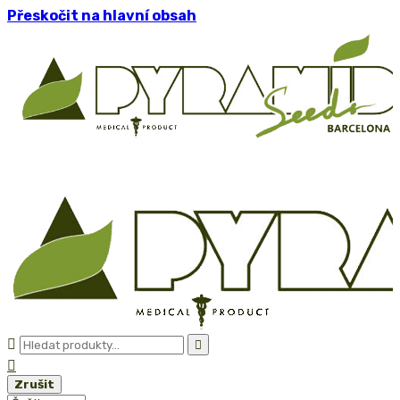
Přeskočit na hlavní obsah



Zrušit