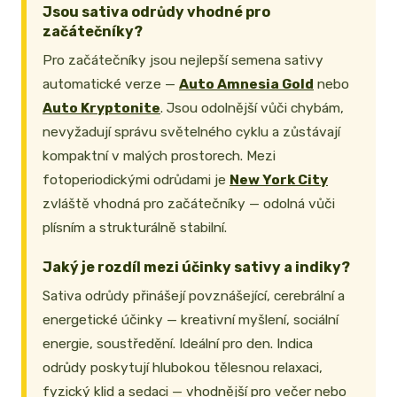
Jsou sativa odrůdy vhodné pro
začátečníky?
Pro začátečníky jsou nejlepší semena sativy
automatické verze —
Auto Amnesia Gold
nebo
Auto Kryptonite
. Jsou odolnější vůči chybám,
nevyžadují správu světelného cyklu a zůstávají
kompaktní v malých prostorech. Mezi
fotoperiodickými odrůdami je
New York City
zvláště vhodná pro začátečníky — odolná vůči
plísním a strukturálně stabilní.
Jaký je rozdíl mezi účinky sativy a indiky?
Sativa odrůdy přinášejí povznášející, cerebrální a
energetické účinky — kreativní myšlení, sociální
energie, soustředění. Ideální pro den. Indica
odrůdy poskytují hlubokou tělesnou relaxaci,
fyzický klid a sedaci — vhodnější pro večer nebo