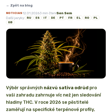
← Zpět na blog
12.01.2026
3 min čtení
Sen Sem
NOTICIAS
Další jazyky:
RU
ES
IT
DE
PT
FR
EL
RO
PL
GB
Výběr správných
názvů sativa odrůd
pro
vaši zahradu zahrnuje víc než jen sledování
hladiny THC. V roce 2026 se pěstitelé
zaměřují na specifické terpénové profily,