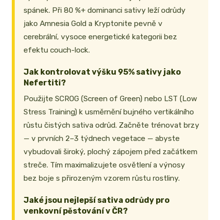
spánek. Při 80 %+ dominanci sativy leží odrůdy
jako Amnesia Gold a Kryptonite pevně v
cerebrální, vysoce energetické kategorii bez
efektu couch-lock.
Jak kontrolovat výšku 95% sativy jako
Nefertiti?
Použijte SCROG (Screen of Green) nebo LST (Low
Stress Training) k usměrnění bujného vertikálního
růstu čistých sativa odrůd. Začněte trénovat brzy
— v prvních 2–3 týdnech vegetace — abyste
vybudovali široký, plochý zápojem před začátkem
streče. Tím maximalizujete osvětlení a výnosy
bez boje s přirozeným vzorem růstu rostliny.
Jaké jsou nejlepší sativa odrůdy pro
venkovní pěstování v ČR?