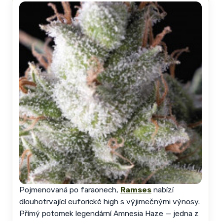
Pojmenovaná po faraonech,
Ramses
nabízí
dlouhotrvající euforické high s výjimečnými výnosy.
Přímý potomek legendární Amnesia Haze — jedna z