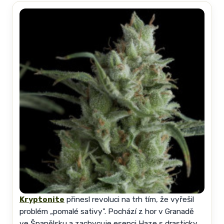
Kryptonite
přinesl revoluci na trh tím, že vyřešil
problém „pomalé sativy". Pochází z hor v Granadě
ve Španělsku a zachycuje esenci Haze s drasticky