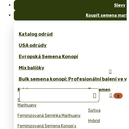
Slevy
Koupit semena marih
Katalog odrůd
USA odrůdy
Evropská Semena Konopí
Mix balíčky

Bulk semena konopí: Profesionální balení ve 
Kolekce
Typ semen


0
Samonakvetaci Semena
Indica
Marihuany
Sativa
Feminizovaná Semínka Marihuany
Hybrid
Feminizovaná Semena Konopí s