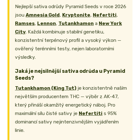
Nejlepší sativa odrůdy Pyramid Seeds v roce 2026
jsou
Amnesia Gold
,
Kryptonite
,
Nefertiti
,
Ramses
,
Lennon
,
Tutankhamon
a
New York
City
. Každá kombinuje stabilní genetiku,
konzistentní terpénový profil a vysoký výkon —
ověřený terénními testy, nejen laboratorními
výsledky.
Jaká je nejsilnější sativa odrůda u Pyramid
Seeds?
Tutankhamon (King Tut)
je konzistentně naším
největším producentem THC — výběr z AK-47,
který přináší okamžitý energetický náboj. Pro
maximální sílu čisté sativy je
Nefertiti
s 95%
dominancí sativy nejintenzivnějším vyjádřením
linie.