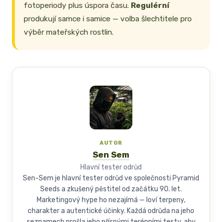
fotoperiody plus úspora času.
Regulérní
produkují samce i samice — volba šlechtitele pro
výběr mateřských rostlin.
AUTOR
Sen Sem
Hlavní tester odrůd
Sen-Sem je hlavní tester odrůd ve společnosti Pyramid
Seeds a zkušený pěstitel od začátku 90. let.
Marketingový hype ho nezajímá — loví terpeny,
charakter a autentické účinky. Každá odrůda na jeho
seznamech prošla jeho přísnými terénními testy, aby