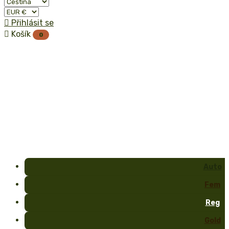

Přihlásit se

Košík
0
Auto
Fem
Reg
Gold