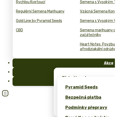
Rychlou Kvetoucí
Semena s Vysokým T
Regulérní Semena Marihuany
Vzácná Semena Kono
Gold Line by Pyramid Seeds
Semena s Vysokým 
CBD
Semena marihuany p
začátečníky
Heart Notes: Povzbuzu
afrodiziakální odrůdy 
Akce
FAQ
Získejte zdarma semena 
Blog
exkluzivní merch – pouze
Pyramid Seeds
Získejte 10% slevu za svo

Bezpečná platba
Kalkulačka cen pro bulk 
Podmínky přepravy
(ROI)