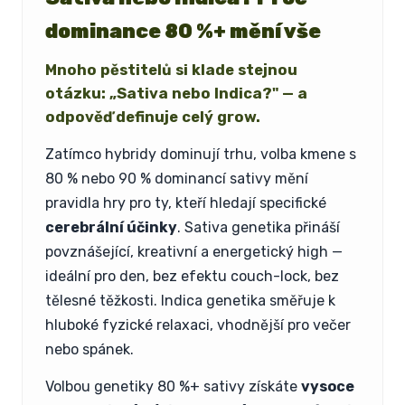
dominance 80 %+ mění vše
Mnoho pěstitelů si klade stejnou
otázku:
„Sativa nebo Indica?"
— a
odpověď definuje celý grow.
Zatímco hybridy dominují trhu, volba kmene s
80 % nebo 90 % dominancí sativy mění
pravidla hry pro ty, kteří hledají specifické
cerebrální účinky
. Sativa genetika přináší
povznášející, kreativní a energetický high —
ideální pro den, bez efektu couch-lock, bez
tělesné těžkosti. Indica genetika směřuje k
hluboké fyzické relaxaci, vhodnější pro večer
nebo spánek.
Volbou genetiky 80 %+ sativy získáte
vysoce