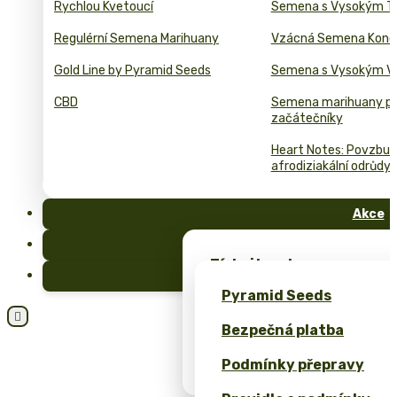
Rychlou Kvetoucí
Semena s Vysokým T
Regulérní Semena Marihuany
Vzácná Semena Kono
Gold Line by Pyramid Seeds
Semena s Vysokým 
CBD
Semena marihuany p
začátečníky
Heart Notes: Povzbuzu
afrodiziakální odrůdy 
Akce
FAQ
Získejte zdarma semena 
Blog
exkluzivní merch – pouze
Pyramid Seeds
Získejte 10% slevu za svo

Bezpečná platba
Kalkulačka cen pro bulk 
Podmínky přepravy
(ROI)