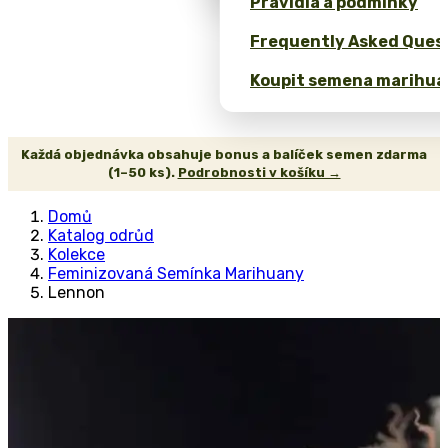
Pravidla a podmínky
Frequently Asked Quest
Koupit semena marihua
Každá objednávka obsahuje bonus a balíček semen zdarma
(1–50 ks).
Podrobnosti v košíku →
Domů
Katalog odrůd
Kolekce
Feminizovaná Semínka Marihuany
Lennon