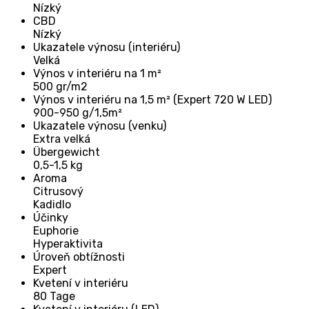
Nízký
CBD
Nízký
Ukazatele výnosu (interiéru)
Velká
Výnos v interiéru na 1 m²
500 gr/m2
Výnos v interiéru na 1,5 m² (Expert 720 W LED)
900-950 g/1,5m²
Ukazatele výnosu (venku)
Extra velká
Übergewicht
0,5-1,5 kg
Aroma
Citrusový
Kadidlo
Účinky
Euphorie
Hyperaktivita
Úroveň obtížnosti
Expert
Kvetení v interiéru
80 Tage