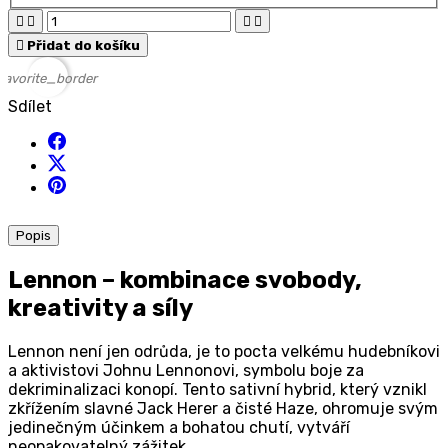





Přidat do košíku
favorite_border
Sdílet
Popis
Lennon – kombinace svobody,
kreativity a síly
Lennon není jen odrůda, je to pocta velkému hudebníkovi
a aktivistovi Johnu Lennonovi, symbolu boje za
dekriminalizaci konopí. Tento sativní hybrid, který vznikl
zkřížením slavné Jack Herer a čisté Haze, ohromuje svým
jedinečným účinkem a bohatou chutí, vytváří
neopakovatelný zážitek.