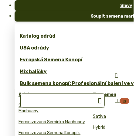
Slevy
Koupit semena marih
Katalog odrůd
USA odrůdy
Evropská Semena Konopí
Mix balíčky

Bulk semena konopí: Profesionální balení ve 
Kolekce
Typ semen


0
Samonakvetaci Semena
Indica
Marihuany
Sativa
Feminizovaná Semínka Marihuany
Hybrid
Feminizovaná Semena Konopí s