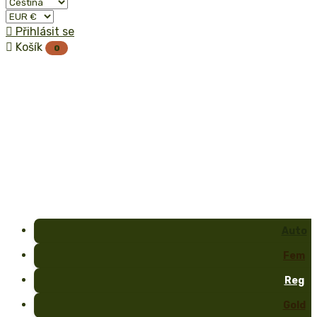

Přihlásit se

Košík
0
Auto
Fem
Reg
Gold