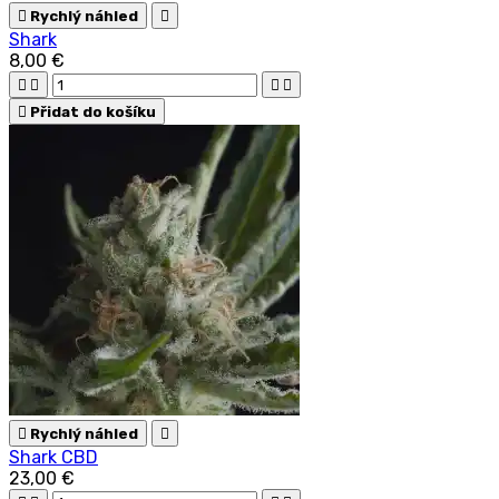

Rychlý náhled

Shark
8,00 €





Přidat do košíku

Rychlý náhled

Shark CBD
23,00 €