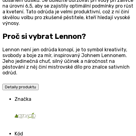
obsahem dusíku. Je důležité udržovat pH vody při zálivce
na úrovni 6,5, aby se zajistily optimální podmínky pro růst
a kvetení. Tato odrůda je velmi produktivní, což z ní činí
skvělou volbu pro zkušené pěstitele, kteří hledají vysoké
výnosy.
Proč si vybrat Lennon?
Lennon není jen odrůda konopí, je to symbol kreativity,
svobody a boje za mír, inspirovaný Johnem Lennonem.
Jeho jedinečná chuť, silný účinek a náročnost na
pěstování z něj činí mistrovské dílo pro znalce sativních
odrůd.
Detaily produktu
Značka
Kód