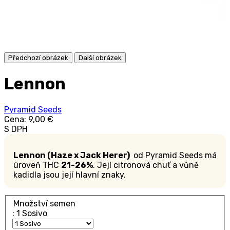
Předchozí obrázek
Další obrázek
Lennon
Pyramid Seeds
Cena:
9,00 €
S DPH
Lennon (Haze x Jack Herer)
od Pyramid Seeds má
úroveň THC
21-26%
. Její citronová chuť a vůně
kadidla jsou její hlavní znaky.
Množství semen
: 1 Sosivo