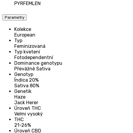
PYRFEMLEN
Parametry
Kolekce
European
Typ
Feminizovaná
Typ kvetení
Fotodependentní
Dominance genotypu
Převážně Sativa
Genotyp
Índica 20%
Sativa 80%
Genetik
Haze
Jack Herer
Úroveň THC
Velmi vysoký
THC
21-26%
Úroveň CBD