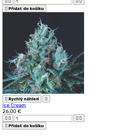





Přidat do košíku

Rychlý náhled

Ice Cream
26,00 €





Přidat do košíku