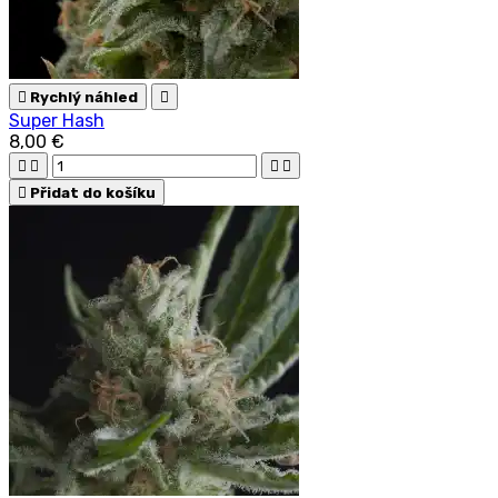

Rychlý náhled

Super Hash
8,00 €





Přidat do košíku