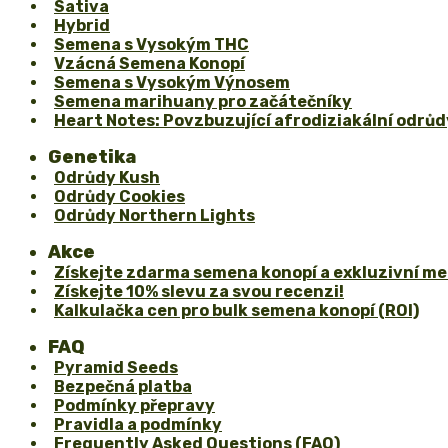
Sativa
Hybrid
Semena s Vysokým THC
Vzácná Semena Konopí
Semena s Vysokým Výnosem
Semena marihuany pro začátečníky
Heart Notes: Povzbuzující afrodiziakální odrůd
Genetika
Odrůdy Kush
Odrůdy Cookies
Odrůdy Northern Lights
Akce
Získejte zdarma semena konopí a exkluzivní me
Získejte 10% slevu za svou recenzi!
Kalkulačka cen pro bulk semena konopí (ROI)
FAQ
Pyramid Seeds
Bezpečná platba
Podmínky přepravy
Pravidla a podmínky
Frequently Asked Questions (FAQ)