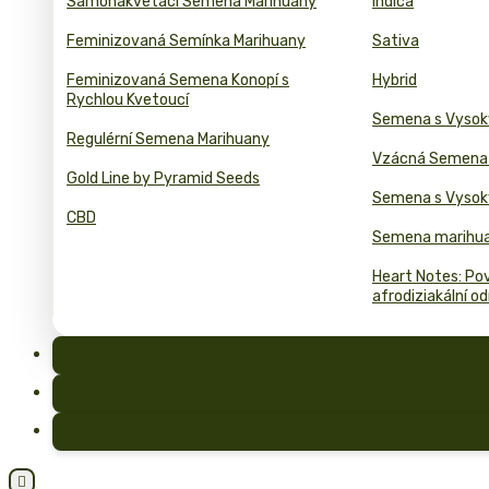
Samonakvetaci Semena Marihuany
Indica
Feminizovaná Semínka Marihuany
Sativa
Feminizovaná Semena Konopí s
Hybrid
Rychlou Kvetoucí
Semena s Vyso
Regulérní Semena Marihuany
Vzácná Semena 
Gold Line by Pyramid Seeds
Semena s Vyso
CBD
Semena marihua
Heart Notes: Pov
afrodiziakální o
