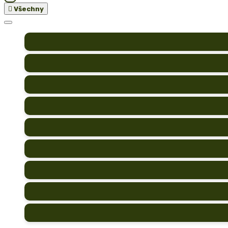

Všechny