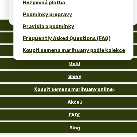
Bezpečná platba
Kalkulačka cen pro bulk semena konopí
Podmínky přepravy
(ROI)
Auto
Pravidla a podmínky
Fem
Frequently Asked Questions (FAQ)
Koupit semena marihuany podle kolekce
Reg
Gold
Slevy
Koupit semena marihuany online

Akce

FAQ

Blog