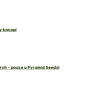
y konopí
rch – pouze u Pyramid Seeds!