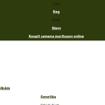
Fem
Reg
Gold
Slevy
Koupit semena marihuany online
velkém
Genetika