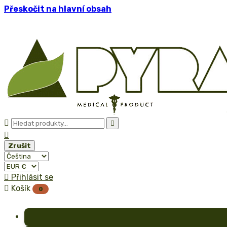
Přeskočit na hlavní obsah



Zrušit

Přihlásit se

Košík
0