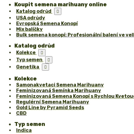
Koupit semena marihuany online
Katalog odrůd

USA odrůdy
Evropská Semena Konopí
Mix balíčky
Bulk semena konopí: Profesionální balení ve ve
Katalog odrůd
Kolekce

Typ semen

Genetika

Kolekce
Samonakvetaci Semena Marihuany
Feminizovaná Semínka Marihuany
Feminizovaná Semena Konopí s Rychlou Kvetou
Regulérní Semena Marihuany
Gold Line by Pyramid Seeds
CBD
Typ semen
Indica