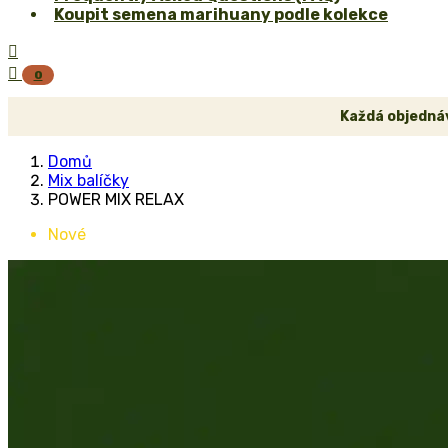
Koupit semena marihuany podle kolekce


0
Každá objednáv
Domů
Mix balíčky
POWER MIX RELAX
Nové