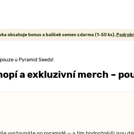
ka obsahuje bonus a balíček semen zdarma (1–50 ks).
Podrobn
 pouze u Pyramid Seeds!
opí a exkluzivní merch – po
ýše vystoupáte po pyramidě — a tím hodnotnější jsou dá