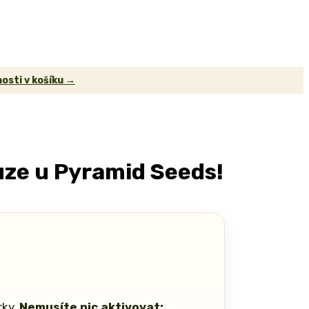
osti v košíku →
uze u Pyramid Seeds!
rky.
Nemusíte nic aktivovat: