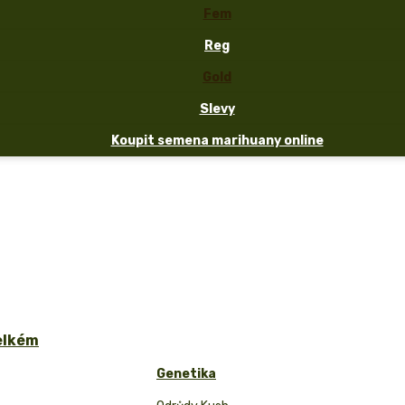
Fem
Reg
Gold
Slevy
Koupit semena marihuany online
velkém
Genetika