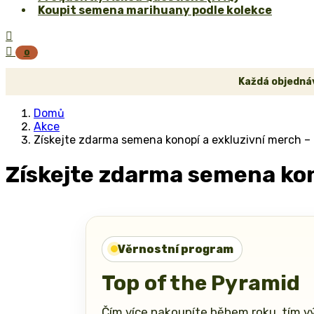
Koupit semena marihuany podle kolekce


0
Každá objednáv
Domů
Akce
Získejte zdarma semena konopí a exkluzivní merch –
Získejte zdarma semena kon
Věrnostní program
Top of the Pyramid
Čím více nakoupíte během roku, tím v