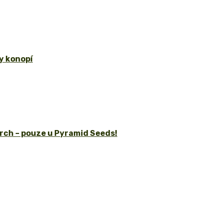
y konopí
rch – pouze u Pyramid Seeds!