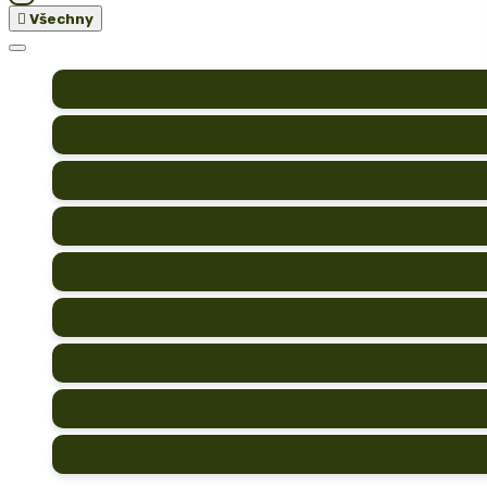

Všechny