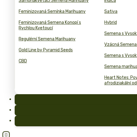
Samonakvetaci Semena Marihuany
Indica
Feminizovaná Semínka Marihuany
Sativa
Feminizovaná Semena Konopí s
Hybrid
Rychlou Kvetoucí
Semena s Vyso
Regulérní Semena Marihuany
Vzácná Semena 
Gold Line by Pyramid Seeds
Semena s Vyso
CBD
Semena marihua
Heart Notes: Pov
afrodiziakální o
