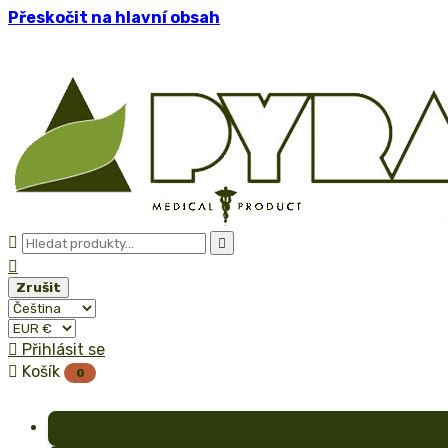
Přeskočit na hlavní obsah



Zrušit

Přihlásit se

Košík
0