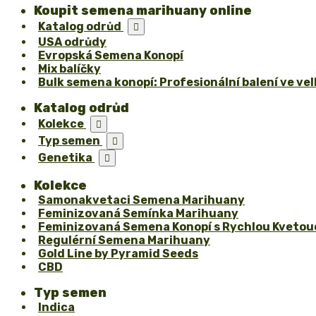
Koupit semena marihuany online
Katalog odrůd

USA odrůdy
Evropská Semena Konopí
Mix balíčky
Bulk semena konopí: Profesionální balení ve ve
Katalog odrůd
Kolekce

Typ semen

Genetika

Kolekce
Samonakvetaci Semena Marihuany
Feminizovaná Semínka Marihuany
Feminizovaná Semena Konopí s Rychlou Kvetou
Regulérní Semena Marihuany
Gold Line by Pyramid Seeds
CBD
Typ semen
Indica