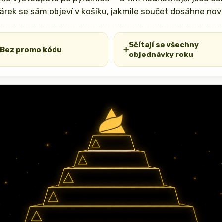
árek se sám objeví v košíku, jakmile součet dosáhne nov
Sčítají se všechny
Bez promo kódu
➕
objednávky roku