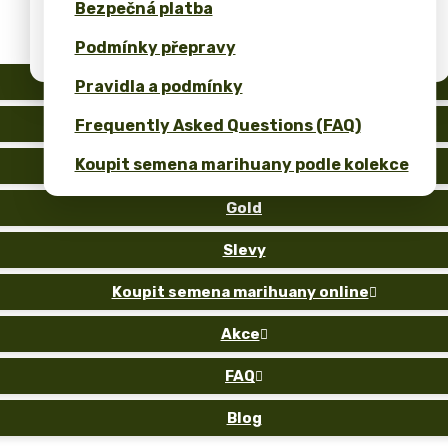
Bezpečná platba
Kalkulačka cen pro bulk semena konopí
Podmínky přepravy
(ROI)
Auto
Pravidla a podmínky
Fem
Frequently Asked Questions (FAQ)
Koupit semena marihuany podle kolekce
Reg
Gold
Slevy
Koupit semena marihuany online

Akce

FAQ

Blog