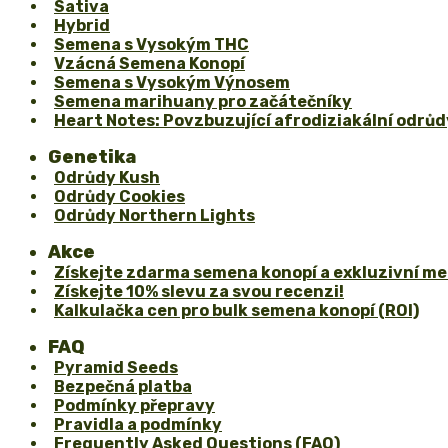
Sativa
Hybrid
Semena s Vysokým THC
Vzácná Semena Konopí
Semena s Vysokým Výnosem
Semena marihuany pro začátečníky
Heart Notes: Povzbuzující afrodiziakální odrůd
Genetika
Odrůdy Kush
Odrůdy Cookies
Odrůdy Northern Lights
Akce
Získejte zdarma semena konopí a exkluzivní me
Získejte 10% slevu za svou recenzi!
Kalkulačka cen pro bulk semena konopí (ROI)
FAQ
Pyramid Seeds
Bezpečná platba
Podmínky přepravy
Pravidla a podmínky
Frequently Asked Questions (FAQ)