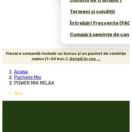
Condiții de transport
Termeni și condiții
Întrebări frecvente (FAQ
Cumpără semințe de canab
Fiecare comandă include un bonus și un pachet de semințe
cadou (1–50 buc.).
Detalii în coș →
Acasa
Pachete Mix
POWER MIX RELAX
Nou