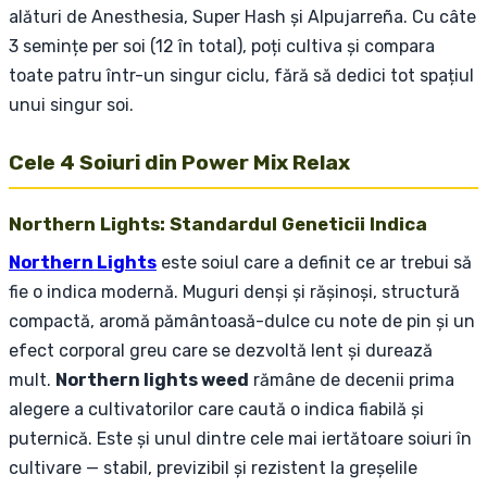
alături de Anesthesia, Super Hash și Alpujarreña. Cu câte
3 semințe per soi (12 în total), poți cultiva și compara
toate patru într-un singur ciclu, fără să dedici tot spațiul
unui singur soi.
Cele 4 Soiuri din Power Mix Relax
Northern Lights: Standardul Geneticii Indica
Northern Lights
este soiul care a definit ce ar trebui să
fie o indica modernă. Muguri denși și rășinoși, structură
compactă, aromă pământoasă-dulce cu note de pin și un
efect corporal greu care se dezvoltă lent și durează
mult.
Northern lights weed
rămâne de decenii prima
alegere a cultivatorilor care caută o indica fiabilă și
puternică. Este și unul dintre cele mai iertătoare soiuri în
cultivare — stabil, previzibil și rezistent la greșelile