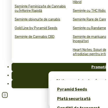
Hibrid
Semințe Feminizate de Cannabis
cu Înflorire Rapidă
Semințe cu THC Ridica
Semințe obișnuite de canabis
Semințe Rare de Cann
Gold Line by Pyramid Seeds
Semințe cu Randament
Semințe de Cannabis CBD
Semințe de marijuana 
începători
Heart Notes: Soiuri de
afrodiziac pentru inti
Promoții
FAQ
Obține semințe de cânepă 
Blog
merch exclusiv – doar la 
Pyramid Seeds
Obțineți o reducere de 10

Plată securizată
dvs.!