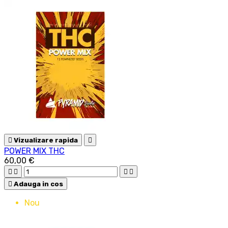

Vizualizare rapida

POWER MIX THC
60,00 €





Adauga in cos
Nou