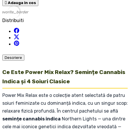

Adauga in cos
favorite_border
Distribuiti
Descriere
Ce Este Power Mix Relax? Semințe Cannabis
Indica și 4 Soiuri Clasice
Power Mix Relax este o colecție atent selectată de patru
soiuri feminizate cu dominanță indica, cu un singur scop:
relaxare fizică profundă. În centrul pachetului se află
semințe cannabis indica
Northern Lights — una dintre
cele mai iconice genetici indica dezvoltate vreodată —