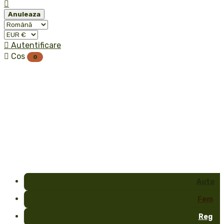

Anuleaza

Autentificare

Cos
0
Auto
Fem
Reg