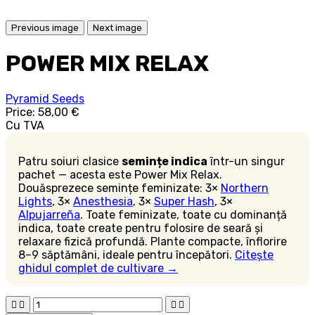
Previous image
Next image
POWER MIX RELAX
Pyramid Seeds
Price:
58,00 €
Cu TVA
Patru soiuri clasice
semințe indica
într-un singur
pachet — acesta este Power Mix Relax.
Douăsprezece semințe feminizate: 3×
Northern
Lights
, 3×
Anesthesia
, 3×
Super Hash
, 3×
Alpujarreña
. Toate feminizate, toate cu dominanță
indica, toate create pentru folosire de seară și
relaxare fizică profundă. Plante compacte, înflorire
8–9 săptămâni, ideale pentru începători.
Citește
ghidul complet de cultivare →



