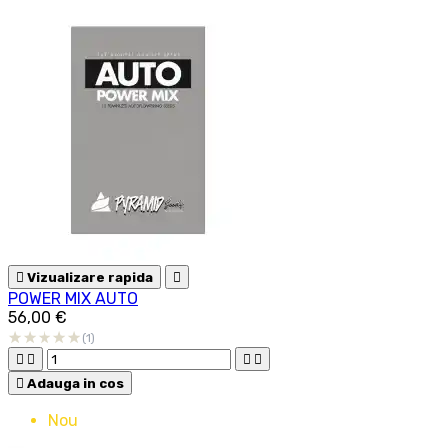

Vizualizare rapida

POWER MIX AUTO
56,00 €
(1)





Adauga in cos
Nou