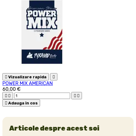

Vizualizare rapida

POWER MIX AMERICAN
60,00 €





Adauga in cos
Articole despre acest soi