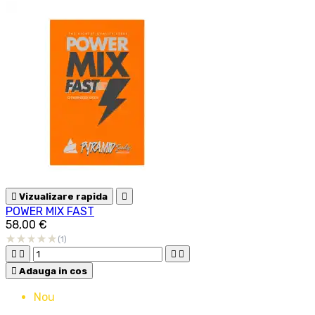

Vizualizare rapida

POWER MIX FAST
58,00 €
(1)





Adauga in cos
Nou