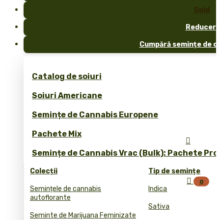
Gold
Reduceri
Cumpără semințe de ca
Catalog de soiuri
Soiuri Americane
Semințe de Cannabis Europene
Pachete Mix

Semințe de Cannabis Vrac (Bulk): Pachete Pro
Colecții
Tip de semințe

0
Semințele de cannabis
Indica
autoflorante
Sativa
Seminte de Marijuana Feminizate