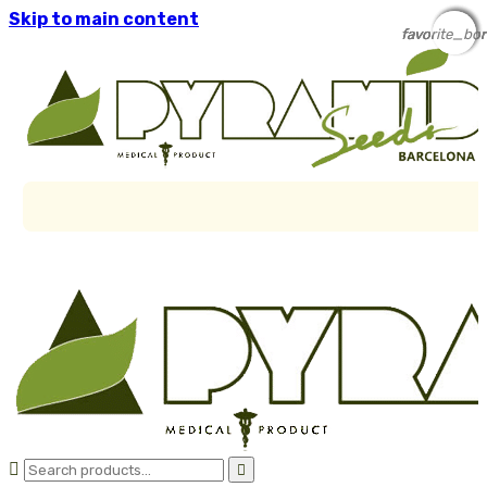
Skip to main content
favorite_bor
favorite_bor
favorite_bor
favorite_bor

