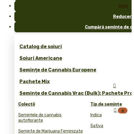
Gold
Reduceri
Cumpără semințe de ca
Catalog de soiuri
Soiuri Americane
Semințe de Cannabis Europene
Pachete Mix

Semințe de Cannabis Vrac (Bulk): Pachete Pro
Colecții
Tip de semințe

0
Semințele de cannabis
Indica
autoflorante
Sativa
Seminte de Marijuana Feminizate