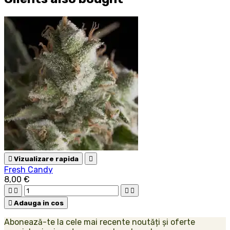

Vizualizare rapida

Fresh Candy
8,00 €





Adauga in cos
Abonează-te la cele mai recente noutăți și oferte