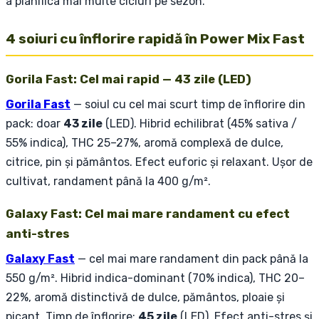
a planifica mai multe cicluri pe sezon.
4 soiuri cu înflorire rapidă în Power Mix Fast
Gorila Fast: Cel mai rapid — 43 zile (LED)
Gorila Fast
— soiul cu cel mai scurt timp de înflorire din
pack: doar
43 zile
(LED). Hibrid echilibrat (45% sativa /
55% indica), THC 25–27%, aromă complexă de dulce,
citrice, pin și pământos. Efect euforic și relaxant. Ușor de
cultivat, randament până la 400 g/m².
Galaxy Fast: Cel mai mare randament cu efect
anti-stres
Galaxy Fast
— cel mai mare randament din pack până la
550 g/m². Hibrid indica-dominant (70% indica), THC 20–
22%, aromă distinctivă de dulce, pământos, ploaie și
picant. Timp de înflorire:
45 zile
(LED). Efect anti-stres și