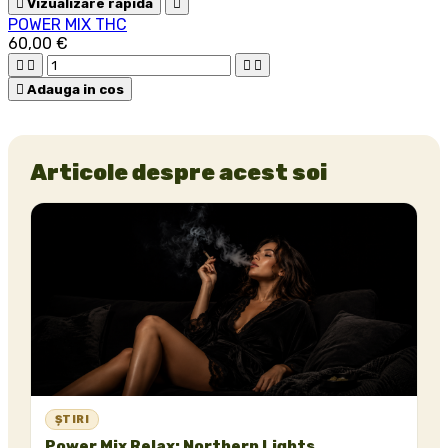

Vizualizare rapida

POWER MIX THC
60,00 €





Adauga in cos
Articole despre acest soi
ȘTIRI
Power Mix Relax: Northern Lights,