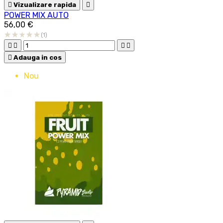

Vizualizare rapida

POWER MIX AUTO
56,00 €
(1)





Adauga in cos
Nou