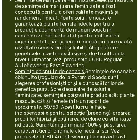
Seminte de Marijuana Feminizate
Selecția noastră
de semințe de marijuana feminizate a fost
concepută pentru a oferi calitate maximă și
randament ridicat. Toate soiurile noastre
garantează plante femele, ideale pentru o
producție abundentă de muguri bogați în
canabinoizi. Perfecte atât pentru cultivatori
experimentați, cât și pentru începători care caută
rezultate consistente și fiabile. Alege dintre
geneticele noastre exclusive și du-ți cultura la
nivelul următor. Vezi produsele ↓ CBD Regular
Autoflowering Fast Flowering
Semințe obișnuite de canabis
Semințele de canabis
obișnuite (regular) de la Pyramid Seeds sunt
alegerea profesioniștilor și a cunoscătorilor de
genetică pură. Spre deosebire de soiurile
feminizate, semințele obișnuite produc atât plante
mascule, cât și femele într-un raport de
aproximativ 50/50. Acest lucru le face
indispensabile pentru selecție (breeding), crearea
propriilor hibrizi și obținerea de clone cu vitalitate
ridicată. Garantăm germinare 100% și păstrarea
caracteristicilor originale ale fiecărui soi. Vezi
produsele ↓ CBD Autoflowering Feminized Fast