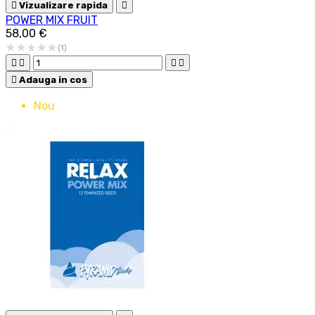

Vizualizare rapida

POWER MIX FRUIT
58,00 €
(1)





Adauga in cos
Nou