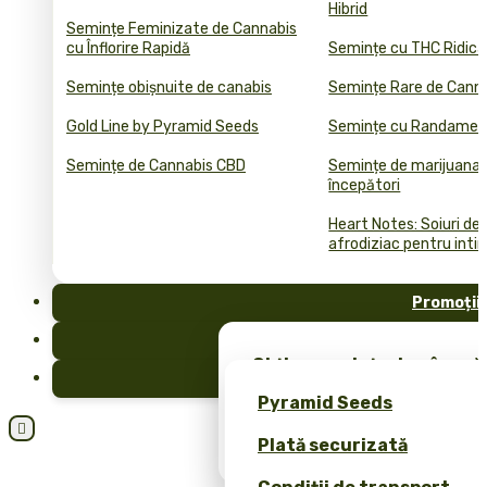
Hibrid
Semințe Feminizate de Cannabis
cu Înflorire Rapidă
Semințe cu THC Ridica
Semințe obișnuite de canabis
Semințe Rare de Cann
Gold Line by Pyramid Seeds
Semințe cu Randament
Semințe de Cannabis CBD
Semințe de marijuana 
începători
Heart Notes: Soiuri de
afrodiziac pentru inti
Promoții
FAQ
Obține semințe de cânepă 
Blog
merch exclusiv – doar la 
Pyramid Seeds
Obțineți o reducere de 10

Plată securizată
dvs.!