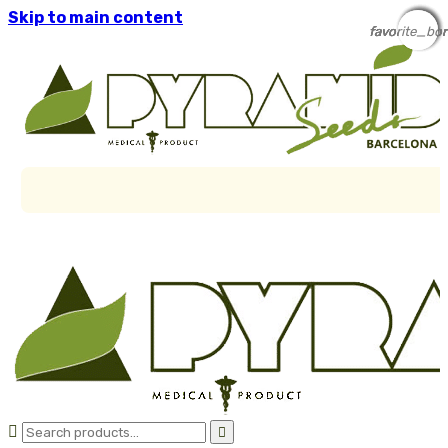
Skip to main content
favorite_bor
favorite_bor
favorite_bor
favorite_bor
favorite_bor

