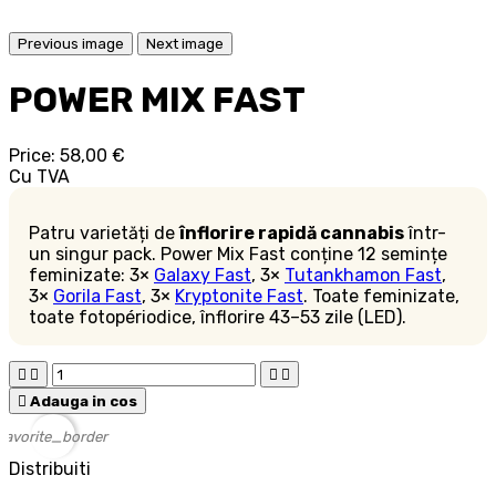
Previous image
Next image
POWER MIX FAST
Price:
58,00 €
Cu TVA
Patru varietăți de
înflorire rapidă cannabis
într-
un singur pack. Power Mix Fast conține 12 semințe
feminizate: 3×
Galaxy Fast
, 3×
Tutankhamon Fast
,
3×
Gorila Fast
, 3×
Kryptonite Fast
. Toate feminizate,
toate fotopériodice, înflorire 43–53 zile (LED).





Adauga in cos
favorite_border
Distribuiti