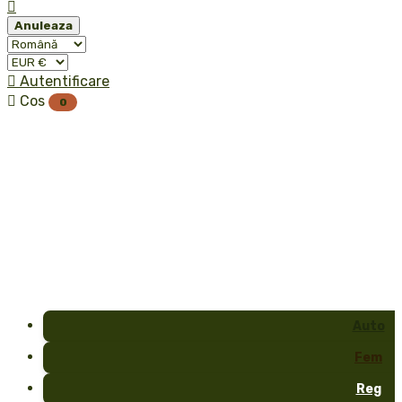

Anuleaza

Autentificare

Cos
0
Auto
Fem
Reg