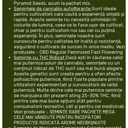
Pyramid Seeds, acum la pachet mix.
Semințele de cannabis autoflorante
Sunt ideale
pentru cultivatorii care caută o experiență simplă și
rapidă. Aceste semințe nu necesită schimbări în
ciclurile de lumină, ceea ce le face ușor de cultivat,
chiar și pentru cultivatorii noi sau cei cu puțină
experiență. În plus, semințele noastre sunt
cunoscute pentru calitatea lor înaltă și rezistență,
asigurând o cultivare de succes în orice mediu. Vezi
produsele ↓ CBD Regular Feminized Fast Flowering
Semințe cu THC Ridicat
Dacă ești în căutarea celor
mai puternice soiuri de cannabis, semințele cu un
conținut ridicat de THC sunt cea mai bună alegere.
Aceste genetici sunt create pentru a oferi efecte
psihoactive puternice, fiind foarte populare printre
utilizatorii experimentați și cunoscătorii de iarbă
puternică. Multe dintre cele mai puternice semințe
de marijuana din prezent ating 25–30% THC, fiind
printre cele mai bune opțiuni atât pentru
consumatorii recreativi, cât și pentru cei medicinali.
Vezi produsele ↓ SEMINȚE RARE PACHETE MEGA
CELE MAI VÂNDUTE PENTRU ÎNCEPĂTORI
PRODUCȚIE RIDICATĂ AROME NEOBIȘNUITE