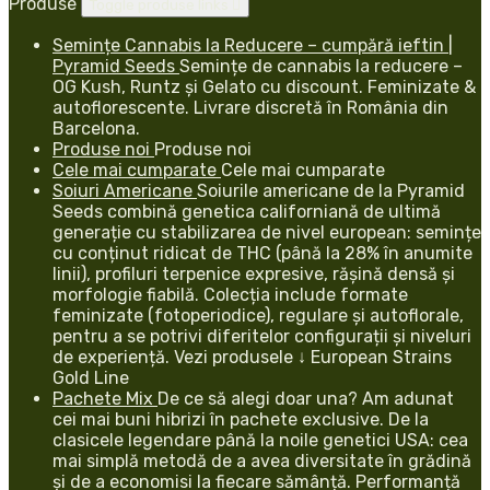
Produse
Toggle produse links

Semințe Cannabis la Reducere – cumpără ieftin |
Pyramid Seeds
Semințe de cannabis la reducere –
OG Kush, Runtz și Gelato cu discount. Feminizate &
autoflorescente. Livrare discretă în România din
Barcelona.
Produse noi
Produse noi
Cele mai cumparate
Cele mai cumparate
Soiuri Americane
Soiurile americane de la Pyramid
Seeds combină genetica californiană de ultimă
generație cu stabilizarea de nivel european: semințe
cu conținut ridicat de THC (până la 28% în anumite
linii), profiluri terpenice expresive, rășină densă și
morfologie fiabilă. Colecția include formate
feminizate (fotoperiodice), regulare și autoflorale,
pentru a se potrivi diferitelor configurații și niveluri
de experiență. Vezi produsele ↓ European Strains
Gold Line
Pachete Mix
De ce să alegi doar una? Am adunat
cei mai buni hibrizi în pachete exclusive. De la
clasicele legendare până la noile genetici USA: cea
mai simplă metodă de a avea diversitate în grădină
și de a economisi la fiecare sămânță. Performanță