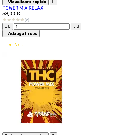

Vizualizare rapida

POWER MIX RELAX
58,00 €
(2)





Adauga in cos
Nou