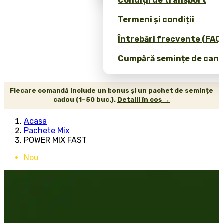
Condiții de transport
Termeni și condiții
Întrebări frecvente (FAQ
Cumpără semințe de canab
Fiecare comandă include un bonus și un pachet de semințe
cadou (1–50 buc.).
Detalii în coș →
Acasa
Pachete Mix
POWER MIX FAST
Nou