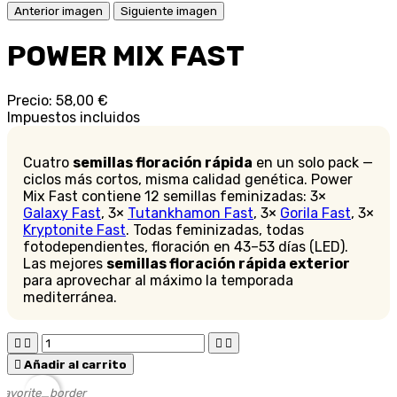
Anterior imagen
Siguiente imagen
POWER MIX FAST
Precio:
58,00 €
Impuestos incluidos
Cuatro
semillas floración rápida
en un solo pack —
ciclos más cortos, misma calidad genética. Power
Mix Fast contiene 12 semillas feminizadas: 3×
Galaxy Fast
, 3×
Tutankhamon Fast
, 3×
Gorila Fast
, 3×
Kryptonite Fast
. Todas feminizadas, todas
fotodependientes, floración en 43–53 días (LED).
Las mejores
semillas floración rápida exterior
para aprovechar al máximo la temporada
mediterránea.





Añadir al carrito
favorite_border