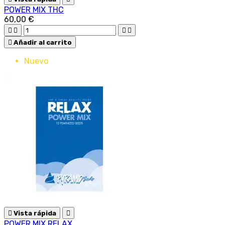
POWER MIX THC
60,00 €





Añadir al carrito
Nuevo

Vista rápida

POWER MIX RELAX