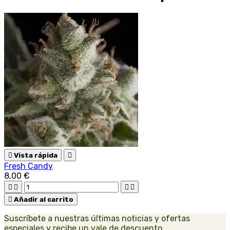

Vista rápida

Fresh Candy
8,00 €





Añadir al carrito
Suscríbete a nuestras últimas noticias y ofertas
especiales y recibe un vale de descuento.