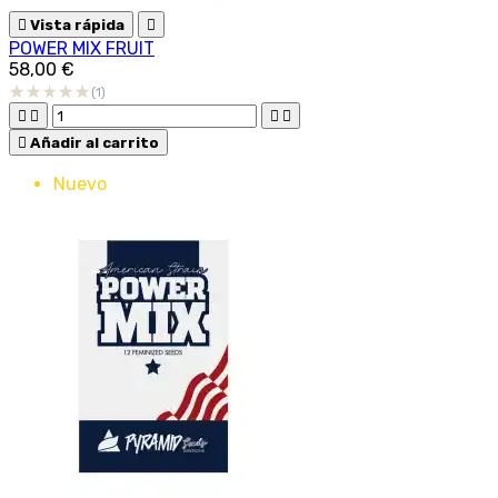

Vista rápida

POWER MIX FRUIT
58,00 €
(1)





Añadir al carrito
Nuevo