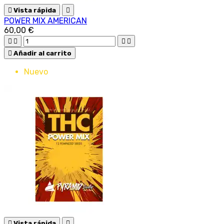

Vista rápida

POWER MIX AMERICAN
60,00 €





Añadir al carrito
Nuevo

Vista rápida
