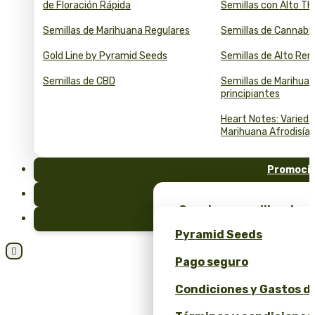
de Floración Rápida
Semillas con Alto T
Semillas de Marihuana Regulares
Semillas de Cannabi
Gold Line by Pyramid Seeds
Semillas de Alto Re
Semillas de CBD
Semillas de Marihuan
principiantes
Heart Notes: Varied
Marihuana Afrodisía
Promoci
FAQ
¡Consigue semillas de m
Blog
merchandising exclusiv
Pyramid Seeds
Seeds!

Pago seguro
Obtén un 10% de descuen
Condiciones y Gastos d
Calculadora de Precios 
y ROI