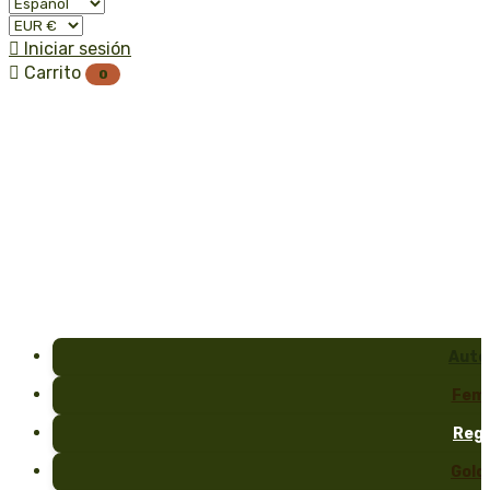

Iniciar sesión

Carrito
0
Auto
Fem
Reg
Gold