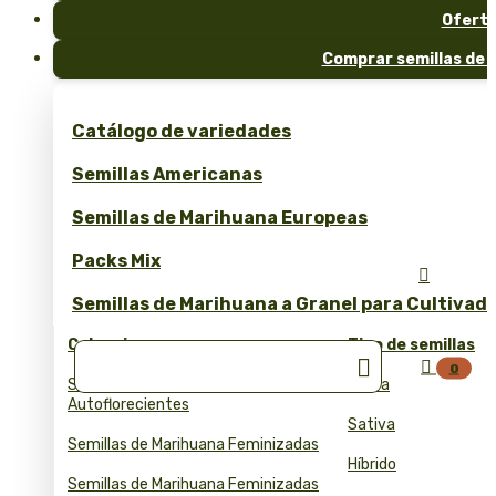
Ofert
Comprar semillas de 
Catálogo de variedades
Semillas Americanas
Semillas de Marihuana Europeas
Packs Mix

Semillas de Marihuana a Granel para Cultivad
Colecciones
Tipo de semillas


0
Semillas de Marihuana
Índica
Autoflorecientes
Sativa
Semillas de Marihuana Feminizadas
Híbrido
Semillas de Marihuana Feminizadas