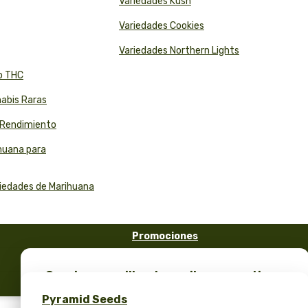
Variedades Kush
Variedades Cookies
Variedades Northern Lights
to THC
nabis Raras
o Rendimiento
ihuana para
riedades de Marihuana
Promociones
FAQ
¡Consigue semillas de marihuana gratis y
Blog
merchandising exclusivo – solo en Pyramid
Pyramid Seeds
Seeds!