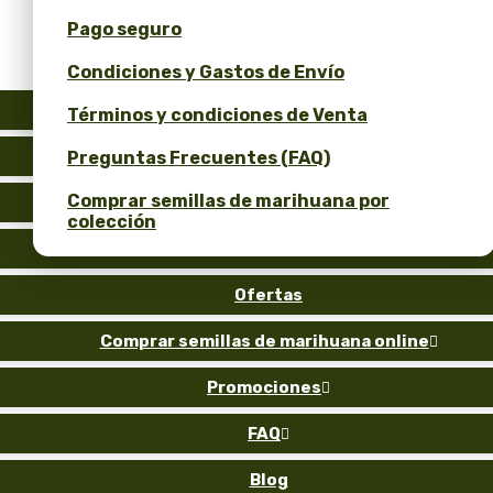
Pago seguro
Obtén un 10% de descuento por tu opinión!
Condiciones y Gastos de Envío
Calculadora de Precios de Semillas a Granel
y ROI
Auto
Términos y condiciones de Venta
Fem
Preguntas Frecuentes (FAQ)
Comprar semillas de marihuana por
Reg
colección
Gold
Ofertas
Comprar semillas de marihuana online

Promociones

FAQ

Blog