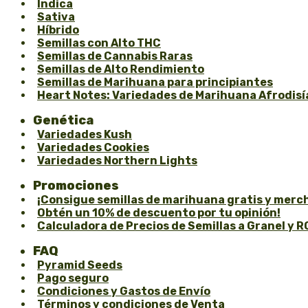
Índica
Sativa
Híbrido
Semillas con Alto THC
Semillas de Cannabis Raras
Semillas de Alto Rendimiento
Semillas de Marihuana para principiantes
Heart Notes: Variedades de Marihuana Afrodisí
Genética
Variedades Kush
Variedades Cookies
Variedades Northern Lights
Promociones
¡Consigue semillas de marihuana gratis y merch
Obtén un 10% de descuento por tu opinión!
Calculadora de Precios de Semillas a Granel y R
FAQ
Pyramid Seeds
Pago seguro
Condiciones y Gastos de Envío
Términos y condiciones de Venta