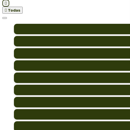


Todas