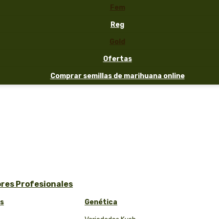
Fem
Reg
Gold
Ofertas
Comprar semillas de marihuana online
ores Profesionales
as
Genética