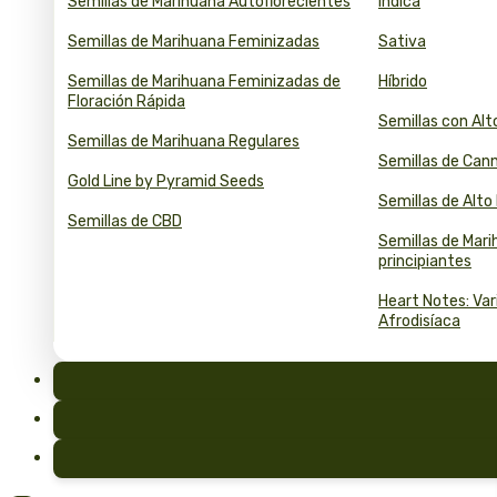
Semillas de Marihuana Autoflorecientes
Índica
Semillas de Marihuana Feminizadas
Sativa
Semillas de Marihuana Feminizadas de
Híbrido
Floración Rápida
Semillas con Al
Semillas de Marihuana Regulares
Semillas de Can
Gold Line by Pyramid Seeds
Semillas de Alt
Semillas de CBD
Semillas de Mar
principiantes
Heart Notes: Va
Afrodisíaca