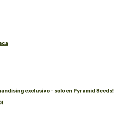
aca
andising exclusivo – solo en Pyramid Seeds!
OI