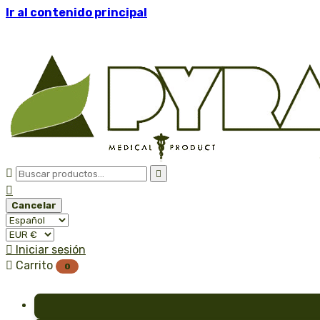
Ir al contenido principal



Cancelar

Iniciar sesión

Carrito
0