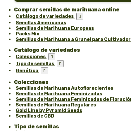
Comprar semillas de marihuana online
Catálogo de variedades

Semillas Americanas
Semillas de Marihuana Europeas
Packs Mix
Semillas de Marihuana a Granel para Cultivado
Catálogo de variedades
Colecciones

Tipo de semillas

Genética

Colecciones
Semillas de Marihuana Autoflorecientes
Semillas de Marihuana Feminizadas
Semillas de Marihuana Feminizadas de Floració
Semillas de Marihuana Regulares
Gold Line by Pyramid Seeds
Semillas de CBD
Tipo de semillas