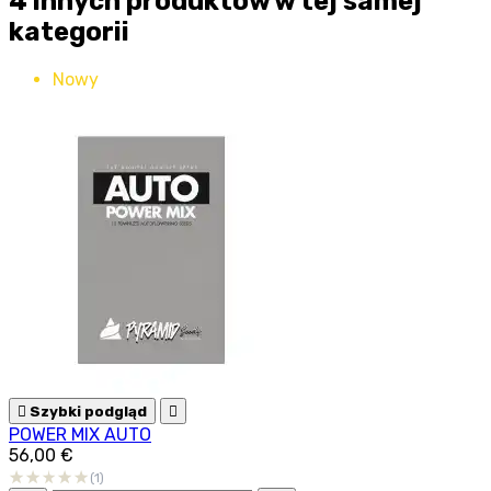
4 innych produktów w tej samej
kategorii
Nowy

Szybki podgląd

POWER MIX AUTO
56,00 €
(1)