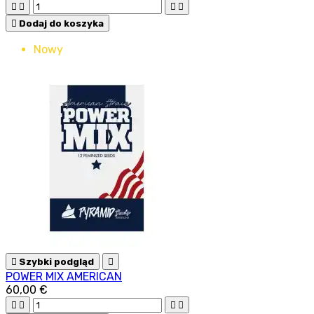





Dodaj do koszyka
Nowy

Szybki podgląd

POWER MIX AMERICAN
60,00 €



