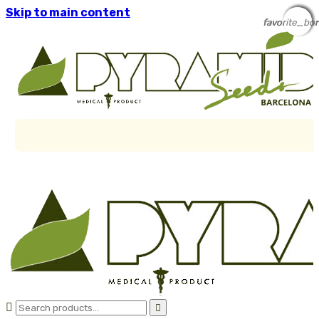
Skip to main content
favorite_bor
favorite_bor
favorite_bor
favorite_bor
favorite_bor

