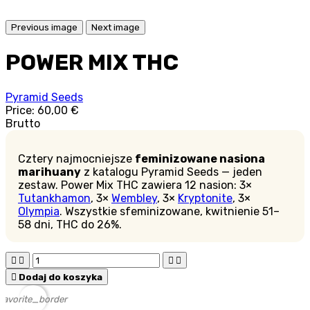
Previous image
Next image
POWER MIX THC
Pyramid Seeds
Price:
60,00 €
Brutto
Cztery najmocniejsze
feminizowane nasiona
marihuany
z katalogu Pyramid Seeds — jeden
zestaw. Power Mix THC zawiera 12 nasion: 3×
Tutankhamon
, 3×
Wembley
, 3×
Kryptonite
, 3×
Olympia
. Wszystkie sfeminizowane, kwitnienie 51–
58 dni, THC do 26%.





Dodaj do koszyka
favorite_border