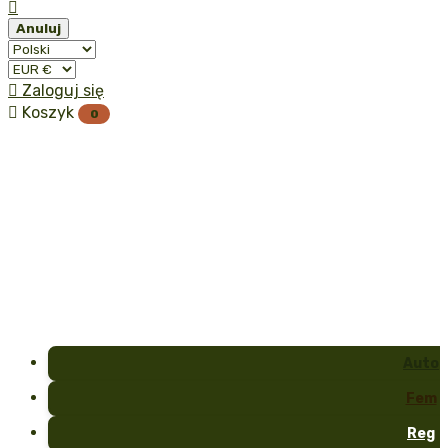

Anuluj

Zaloguj się

Koszyk
0
Auto
Fem
Reg