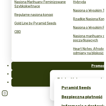
Nasiona Marihuany Feminizowane
Hybryda
Szybkokwitnące
Nasiona o Wysokim T
Regularne nasiona konopi
Rzadkie Nasiona Kono
Gold Line by Pyramid Seeds
Nasiona o Wysokim Pl
CBD
Nasiona marihuany dl
początkujących
Heart Notes: Afrodyzj
odmiany na bliskość
Promocj
FAQ
Zdobądź darmowe nasion
Blog
unikalne gadżety – tylk
Pyramid Seeds
Obtén un 10% de descuen

Bezpieczna płatność