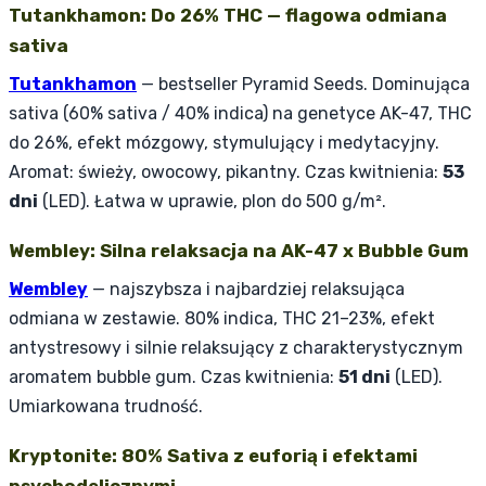
Tutankhamon: Do 26% THC — flagowa odmiana
sativa
Tutankhamon
— bestseller Pyramid Seeds. Dominująca
sativa (60% sativa / 40% indica) na genetyce AK-47, THC
do 26%, efekt mózgowy, stymulujący i medytacyjny.
Aromat: świeży, owocowy, pikantny. Czas kwitnienia:
53
dni
(LED). Łatwa w uprawie, plon do 500 g/m².
Wembley: Silna relaksacja na AK-47 x Bubble Gum
Wembley
— najszybsza i najbardziej relaksująca
odmiana w zestawie. 80% indica, THC 21–23%, efekt
antystresowy i silnie relaksujący z charakterystycznym
aromatem bubble gum. Czas kwitnienia:
51 dni
(LED).
Umiarkowana trudność.
Kryptonite: 80% Sativa z euforią i efektami