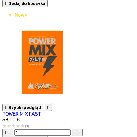

Dodaj do koszyka
Nowy

Szybki podgląd

POWER MIX FAST
58,00 €
(1)



