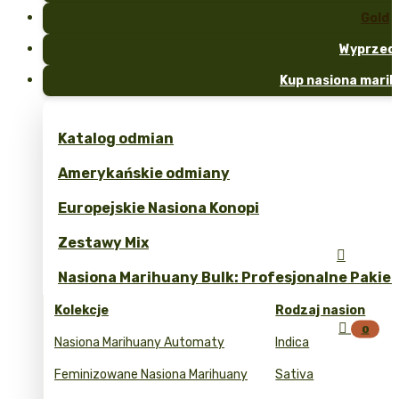
Gold
Wyprzed
Kup nasiona marih
Katalog odmian
Amerykańskie odmiany
Europejskie Nasiona Konopi
Zestawy Mix

Nasiona Marihuany Bulk: Profesjonalne Pakie
Kolekcje
Rodzaj nasion

0
Nasiona Marihuany Automaty
Indica
Feminizowane Nasiona Marihuany
Sativa