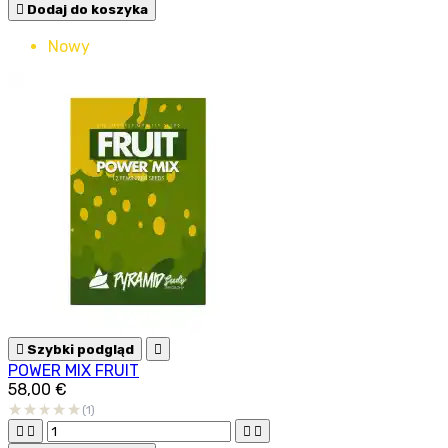

Dodaj do koszyka
Nowy

Szybki podgląd

POWER MIX FRUIT
58,00 €
(1)



