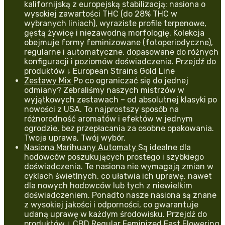
kalifornijską z europejską stabilizacją: nasiona o
wysokiej zawartości THC (do 28% THC w
wybranych liniach), wyraziste profile terpenowe,
gęstą żywicę i niezawodną morfologię. Kolekcja
obejmuje formy feminizowane (fotoperiodyczne),
regularne i automatyczne, dopasowane do różnych
konfiguracji i poziomów doświadczenia. Przejdź do
produktów ↓ European Strains Gold Line
Zestawy Mix
Po co ograniczać się do jednej
odmiany? Zebraliśmy naszych mistrzów w
wyjątkowych zestawach – od absolutnej klasyki po
nowości z USA. To najprostszy sposób na
różnorodność aromatów i efektów w jednym
ogrodzie, bez przepłacania za osobne opakowania.
Twoja uprawa, Twój wybór.
Nasiona Marihuany Automaty
Są idealne dla
hodowców poszukujących prostego i szybkiego
doświadczenia. Te nasiona nie wymagają zmian w
cyklach świetlnych, co ułatwia ich uprawę, nawet
dla nowych hodowców lub tych z niewielkim
doświadczeniem. Ponadto nasze nasiona są znane
z wysokiej jakości i odporności, co gwarantuje
udaną uprawę w każdym środowisku. Przejdź do
produktów ↓ CBD Regular Feminized Fast Flowering