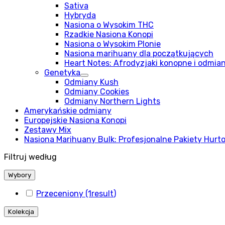
Sativa
Hybryda
Nasiona o Wysokim THC
Rzadkie Nasiona Konopi
Nasiona o Wysokim Plonie
Nasiona marihuany dla początkujących
Heart Notes: Afrodyzjaki konopne i odmian
Genetyka
Odmiany Kush
Odmiany Cookies
Odmiany Northern Lights
Amerykańskie odmiany
Europejskie Nasiona Konopi
Zestawy Mix
Nasiona Marihuany Bulk: Profesjonalne Pakiety Hurt
Filtruj według
Wybory
Przeceniony
(1
result
)
Kolekcja