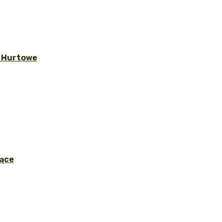
y Hurtowe
ące