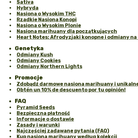
Sativa
Hybryda
Nasiona o Wysokim THC
Rzadkie Nasiona Konopi
Nasiona o Wysokim Plonie
Nasiona marihuany dla początkujących
Heart Notes: Afrodyzjaki konopne i odmiany na 
Genetyka
Odmiany Kush
Odmiany Cookies
Odmiany Northern Lights
Promocje
Zdobądź darmowe nasiona marihuany i unikalne
Obtén un 10% de descuento por tu opinión!
FAQ
Pyramid Seeds
Bezpieczna płatność
Informacje o dostawie
Zasady i warunki
Najczęściej zadawane pytania (FAQ)
Kup nasiona marihuany według kolekcji