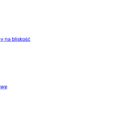
y na bliskość
owe