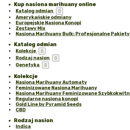
Kup nasiona marihuany online
Katalog odmian

Amerykańskie odmiany
Europejskie Nasiona Konopi
Zestawy Mix
Nasiona Marihuany Bulk: Profesjonalne Pakiet
Katalog odmian
Kolekcje

Rodzaj nasion

Genetyka

Kolekcje
Nasiona Marihuany Automaty
Feminizowane Nasiona Marihuany
Nasiona Marihuany Feminizowane Szybkokwitn
Regularne nasiona konopi
Gold Line by Pyramid Seeds
CBD
Rodzaj nasion
Indica