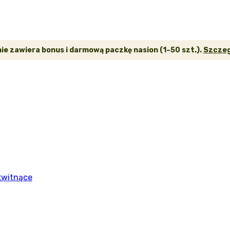
e zawiera bonus i darmową paczkę nasion (1–50 szt.).
Szczeg
kwitnące