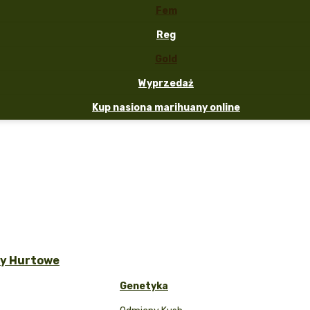
Fem
Reg
Gold
Wyprzedaż
Kup nasiona marihuany online
ty Hurtowe
Genetyka