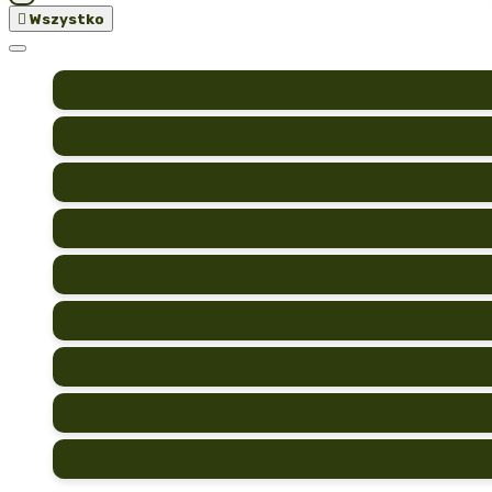

Wszystko