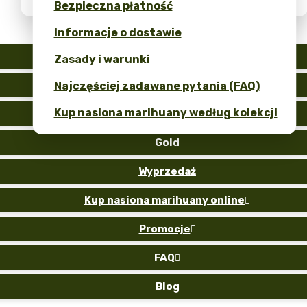
Bezpieczna płatność
Informacje o dostawie
Auto
Zasady i warunki
Fem
Najczęściej zadawane pytania (FAQ)
Kup nasiona marihuany według kolekcji
Reg
Gold
Wyprzedaż
Kup nasiona marihuany online

Promocje

FAQ

Blog