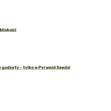
bliskość
 gadżety – tylko w Pyramid Seeds!