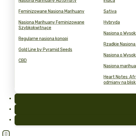
Nasiona Marihuany Automaty
Indica
Feminizowane Nasiona Marihuany
Sativa
Nasiona Marihuany Feminizowane
Hybryda
Szybkokwitnące
Nasiona o Wyso
Regularne nasiona konopi
Rzadkie Nasiona
Gold Line by Pyramid Seeds
Nasiona o Wysok
CBD
Nasiona marihua
Heart Notes: Afr
odmiany na blis
