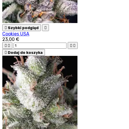

Szybki podgląd

Cookies USA
23,00 €





Dodaj do koszyka