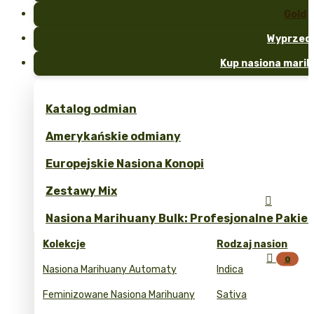
Gold
Wyprzed
Kup nasiona marih
Katalog odmian
Amerykańskie odmiany
Europejskie Nasiona Konopi
Zestawy Mix

Nasiona Marihuany Bulk: Profesjonalne Pakie
Kolekcje
Rodzaj nasion

0
Nasiona Marihuany Automaty
Indica
Feminizowane Nasiona Marihuany
Sativa