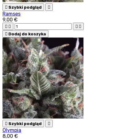

Szybki podgląd

Ramses
9,00 €





Dodaj do koszyka

Szybki podgląd

Olympia
8,00 €