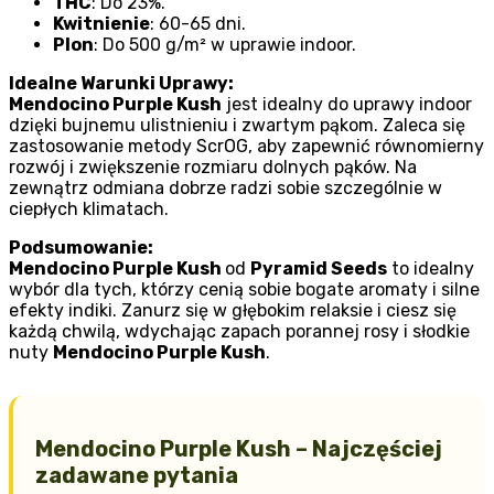
THC
: Do 23%.
Kwitnienie
: 60-65 dni.
Plon
: Do 500 g/m² w uprawie indoor.
Idealne Warunki Uprawy:
Mendocino Purple Kush
jest idealny do uprawy indoor
dzięki bujnemu ulistnieniu i zwartym pąkom. Zaleca się
zastosowanie metody ScrOG, aby zapewnić równomierny
rozwój i zwiększenie rozmiaru dolnych pąków. Na
zewnątrz odmiana dobrze radzi sobie szczególnie w
ciepłych klimatach.
Podsumowanie:
Mendocino Purple Kush
od
Pyramid Seeds
to idealny
wybór dla tych, którzy cenią sobie bogate aromaty i silne
efekty indiki. Zanurz się w głębokim relaksie i ciesz się
każdą chwilą, wdychając zapach porannej rosy i słodkie
nuty
Mendocino Purple Kush
.
Mendocino Purple Kush – Najczęściej
zadawane pytania