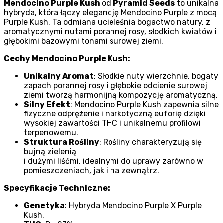
Mendocino Purple Kush
od
Pyramid Seeds
to unikalna
hybryda, która łączy elegancję Mendocino Purple z mocą
Purple Kush. Ta odmiana ucieleśnia bogactwo natury, z
aromatycznymi nutami porannej rosy, słodkich kwiatów i
głębokimi bazowymi tonami surowej ziemi.
Cechy Mendocino Purple Kush:
Unikalny Aromat
: Słodkie nuty wierzchnie, bogaty
zapach porannej rosy i głębokie odcienie surowej
ziemi tworzą harmonijną kompozycję aromatyczną.
Silny Efekt
: Mendocino Purple Kush zapewnia silne
fizyczne odprężenie i narkotyczną euforię dzięki
wysokiej zawartości THC i unikalnemu profilowi
terpenowemu.
Struktura Rośliny
: Rośliny charakteryzują się
bujną zielenią
i dużymi liśćmi, idealnymi do uprawy zarówno w
pomieszczeniach, jak i na zewnątrz.
Specyfikacje Techniczne:
Genetyka
: Hybryda Mendocino Purple X Purple
Kush.