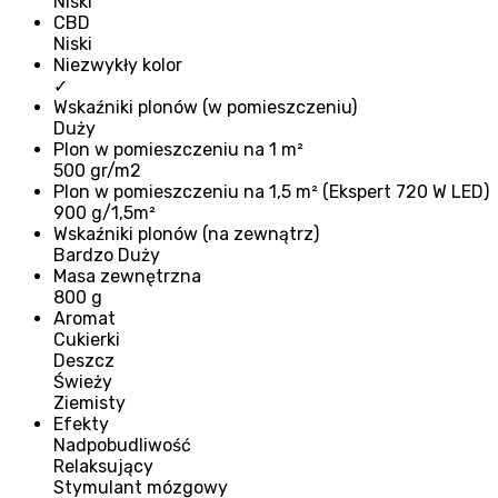
Niski
CBD
Niski
Niezwykły kolor
✓
Wskaźniki plonów (w pomieszczeniu)
Duży
Plon w pomieszczeniu na 1 m²
500 gr/m2
Plon w pomieszczeniu na 1,5 m² (Ekspert 720 W LED)
900 g/1,5m²
Wskaźniki plonów (na zewnątrz)
Bardzo Duży
Masa zewnętrzna
800 g
Aromat
Cukierki
Deszcz
Świeży
Ziemisty
Efekty
Nadpobudliwość
Relaksujący
Stymulant mózgowy