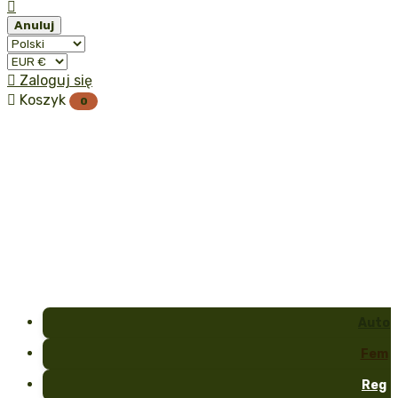

Anuluj

Zaloguj się

Koszyk
0
Auto
Fem
Reg