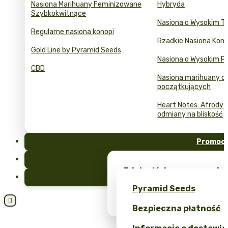
Nasiona Marihuany Feminizowane
Hybryda
Szybkokwitnące
Nasiona o Wysokim T
Regularne nasiona konopi
Rzadkie Nasiona Kono
Gold Line by Pyramid Seeds
Nasiona o Wysokim Pl
CBD
Nasiona marihuany dl
początkujących
Heart Notes: Afrodyzj
odmiany na bliskość
Promocj
FAQ
Zdobądź darmowe nasion
Blog
unikalne gadżety – tylk
Pyramid Seeds
Obtén un 10% de descuen

Bezpieczna płatność