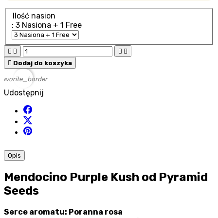
Ilość nasion
: 3 Nasiona + 1 Free





Dodaj do koszyka
favorite_border
Udostępnij
Opis
Mendocino Purple Kush od Pyramid
Seeds
Serce aromatu: Poranna rosa