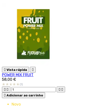

Vista rápida

POWER MIX FRUIT
58,00 €
(1)





Adicionar ao carrinho
Novo