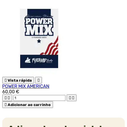

Vista rápida

POWER MIX AMERICAN
60,00 €





Adicionar ao carrinho