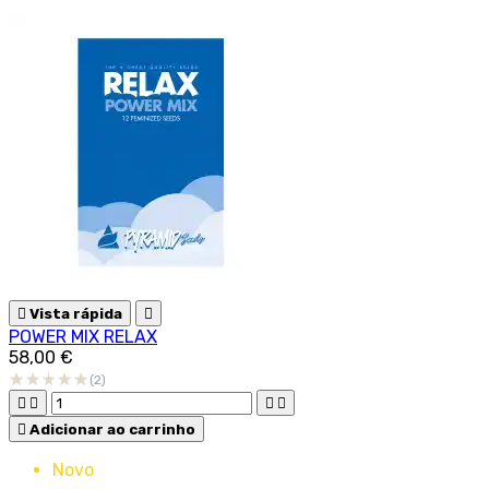

Vista rápida

POWER MIX RELAX
58,00 €
(2)





Adicionar ao carrinho
Novo