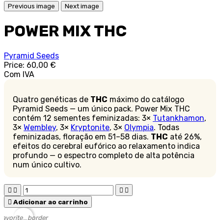
Previous image
Next image
POWER MIX THC
Pyramid Seeds
Price:
60,00 €
Com IVA
Quatro genéticas de
THC
máximo do catálogo
Pyramid Seeds — um único pack. Power Mix THC
contém 12 sementes feminizadas: 3×
Tutankhamon
,
3×
Wembley
, 3×
Kryptonite
, 3×
Olympia
. Todas
feminizadas, floração em 51–58 dias.
THC
até 26%,
efeitos do cerebral eufórico ao relaxamento indica
profundo — o espectro completo de alta potência
num único cultivo.





Adicionar ao carrinho
favorite_border