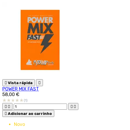

Vista rápida

POWER MIX FAST
58,00 €
(1)





Adicionar ao carrinho
Novo