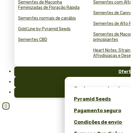
Sementes de Maconha
Sementes com Alto
Feminizadas de Floração Rápida
Sementes de Cannab
Sementes normais de canábis
Sementes de Alto R
Gold Line by Pyramid Seeds
Sementes de Macon
Sementes CBD
principiantes
Heart Notes: Strains
Afrodisíacas e Desej
Ofert
FAQ
Ganhe sementes de mac
Blog
brindes exclusivos – só
Pyramid Seeds
Ganhe 10% de desconto 

Pagamento seguro
Calculadora de Semente
Condições de envio
Granel e ROI