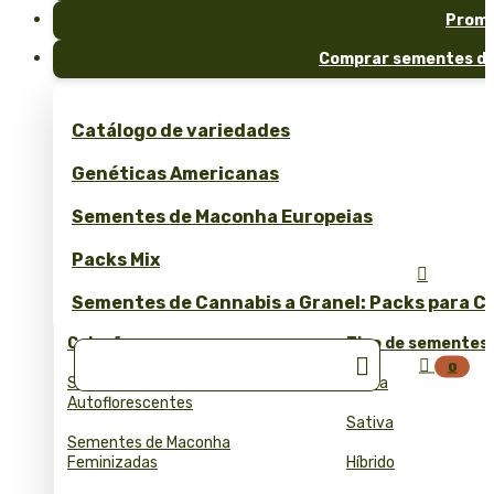
Prom
Comprar sementes de
Catálogo de variedades
Genéticas Americanas
Sementes de Maconha Europeias
Packs Mix

Sementes de Cannabis a Granel: Packs para Cu
Coleções
Tipo de sementes


0
Sementes de Cannabis
Indica
Autoflorescentes
Sativa
Sementes de Maconha
Feminizadas
Híbrido