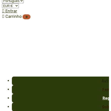

Entrar

Carrinho
0
Auto
Fem
Reg
Gold