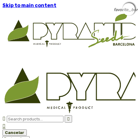
Skip to main content
favorite_bor
favorite_bor
favorite_bor
favorite_bor
favorite_bor



Cancelar