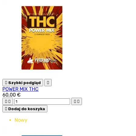

Szybki podgląd

POWER MIX THC
60,00 €





Dodaj do koszyka
Nowy