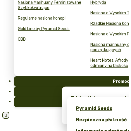
Nasiona Marihuany Feminizowane
Hybryda
Szybkokwitnące
Nasiona o Wysokim T
Regularne nasiona konopi
Rzadkie Nasiona Kono
Gold Line by Pyramid Seeds
Nasiona o Wysokim Pl
CBD
Nasiona marihuany dl
początkujących
Heart Notes: Afrodyzj
odmiany na bliskość
Promocj
FAQ
Zdobądź darmowe nasion
Blog
unikalne gadżety – tylk
Pyramid Seeds
Obtén un 10% de descuen

Bezpieczna płatność