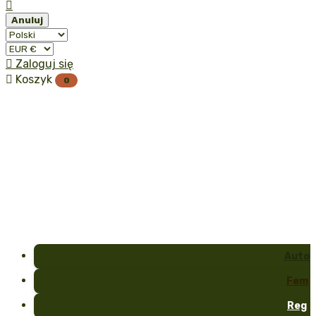

Anuluj

Zaloguj się

Koszyk
0
Auto
Fem
Reg