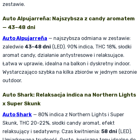
zestawie.
Auto Alpujarreña: Najszybsza z candy aromatem
— 43–48 dni
Auto Alpujarreña
— najszybsza odmiana w zestawie:
zaledwie
43–48 dni
(LED). 90% indica, THC 18%, słodki
aromat candy, działanie antystresowe i relaksujące.
Łatwa w uprawie, idealna na balkon i dyskretny indoor.
Wystarczająco szybka na kilka zbiorów w jednym sezonie
outdoor.
Auto Shark: Relaksacja indica na Northern Lights
x Super Skunk
Auto Shark
— 80% indica z Northern Lights i Super
Skunk, THC 20–22%, słodki candy aromat, efekt
relaksujący i sedatywny. Czas kwitnienia:
58 dni
(LED).
Umiarkowana trudność. Gęste, żywiczne topy idealne do