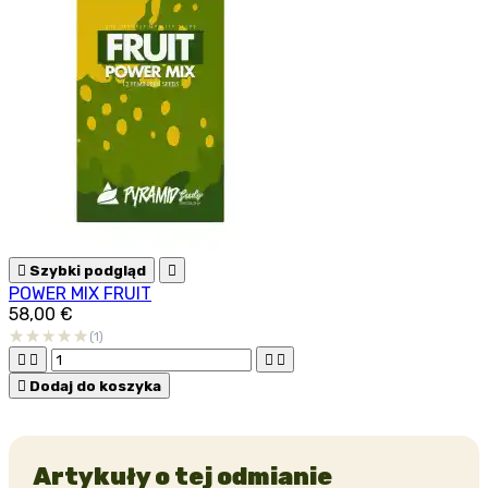

Szybki podgląd

POWER MIX FRUIT
58,00 €
(1)





Dodaj do koszyka
Artykuły o tej odmianie