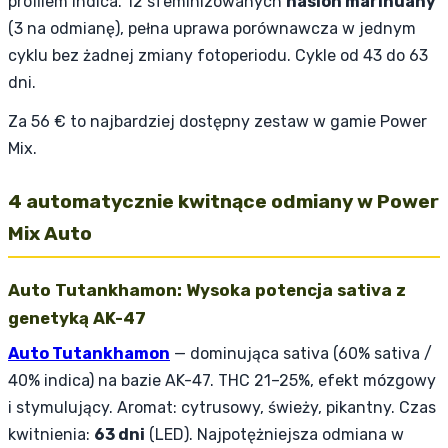
profilem indica. 12 sfeminizowanych
nasion marihuany
(3 na odmianę), pełna uprawa porównawcza w jednym
cyklu bez żadnej zmiany fotoperiodu. Cykle od 43 do 63
dni.
Za 56 € to najbardziej dostępny zestaw w gamie Power
Mix.
4 automatycznie kwitnące odmiany w Power
Mix Auto
Auto Tutankhamon: Wysoka potencja sativa z
genetyką AK-47
Auto Tutankhamon
— dominująca sativa (60% sativa /
40% indica) na bazie AK-47. THC 21–25%, efekt mózgowy
i stymulujący. Aromat: cytrusowy, świeży, pikantny. Czas
kwitnienia:
63 dni
(LED). Najpotężniejsza odmiana w