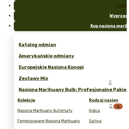
Gold
Wyprzed
Kup nasiona marih
Katalog odmian
Amerykańskie odmiany
Europejskie Nasiona Konopi
Zestawy Mix

Nasiona Marihuany Bulk: Profesjonalne Pakie
Kolekcje
Rodzaj nasion

0
Nasiona Marihuany Automaty
Indica
Feminizowane Nasiona Marihuany
Sativa