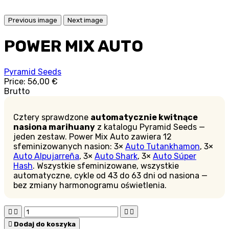
Previous image
Next image
POWER MIX AUTO
Pyramid Seeds
Price:
56,00 €
Brutto
Cztery sprawdzone
automatycznie kwitnące
nasiona marihuany
z katalogu Pyramid Seeds —
jeden zestaw. Power Mix Auto zawiera 12
sfeminizowanych nasion: 3×
Auto Tutankhamon
, 3×
Auto Alpujarreña
, 3×
Auto Shark
, 3×
Auto Súper
Hash
. Wszystkie sfeminizowane, wszystkie
automatyczne, cykle od 43 do 63 dni od nasiona —
bez zmiany harmonogramu oświetlenia.





Dodaj do koszyka