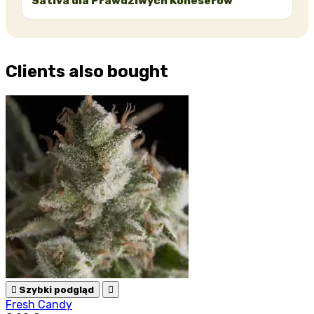
Sativa dla Prawdziwych Koneserów
Clients also bought

Szybki podgląd

Fresh Candy