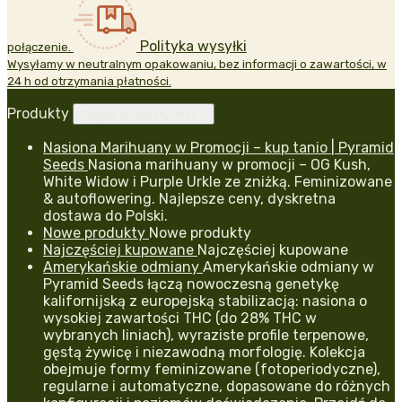
Polityka wysyłki
połączenie.
Wysyłamy w neutralnym opakowaniu, bez informacji o zawartości, w
24 h od otrzymania płatności.
Produkty
Toggle produkty links

Nasiona Marihuany w Promocji – kup tanio | Pyramid
Seeds
Nasiona marihuany w promocji – OG Kush,
White Widow i Purple Urkle ze zniżką. Feminizowane
& autoflowering. Najlepsze ceny, dyskretna
dostawa do Polski.
Nowe produkty
Nowe produkty
Najczęściej kupowane
Najczęściej kupowane
Amerykańskie odmiany
Amerykańskie odmiany w
Pyramid Seeds łączą nowoczesną genetykę
kalifornijską z europejską stabilizacją: nasiona o
wysokiej zawartości THC (do 28% THC w
wybranych liniach), wyraziste profile terpenowe,
gęstą żywicę i niezawodną morfologię. Kolekcja
obejmuje formy feminizowane (fotoperiodyczne),
regularne i automatyczne, dopasowane do różnych