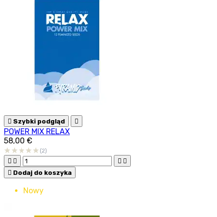

Szybki podgląd

POWER MIX RELAX
58,00 €
(2)





Dodaj do koszyka
Nowy