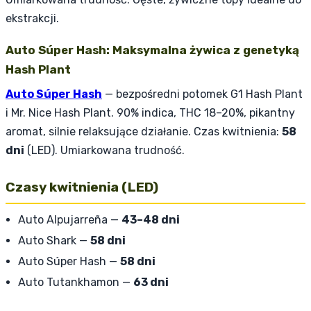
ekstrakcji.
Auto Súper Hash: Maksymalna żywica z genetyką
Hash Plant
Auto Súper Hash
— bezpośredni potomek G1 Hash Plant
i Mr. Nice Hash Plant. 90% indica, THC 18–20%, pikantny
aromat, silnie relaksujące działanie. Czas kwitnienia:
58
dni
(LED). Umiarkowana trudność.
Czasy kwitnienia (LED)
Auto Alpujarreña —
43–48 dni
Auto Shark —
58 dni
Auto Súper Hash —
58 dni
Auto Tutankhamon —
63 dni