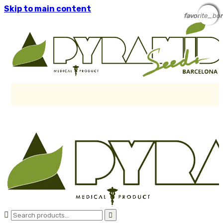
Skip to main content
favorite_bor
favorite_bor
favorite_bor
favorite_bor
favorite_bor

