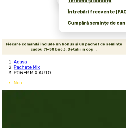
Termeni și condiții
Întrebări frecvente (FAQ
Cumpără semințe de canab
Fiecare comandă include un bonus și un pachet de semințe
cadou (1–50 buc.).
Detalii în coș →
Acasa
Pachete Mix
POWER MIX AUTO
Nou