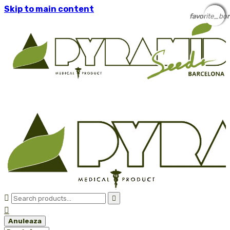
Skip to main content
favorite_bor
favorite_bor
favorite_bor
favorite_bor
favorite_bor



Anuleaza