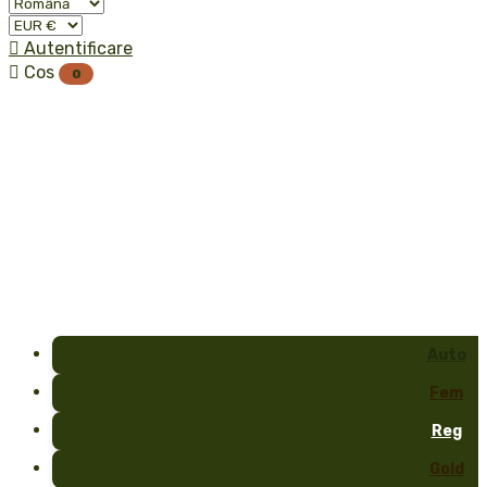

Autentificare

Cos
0
Auto
Fem
Reg
Gold