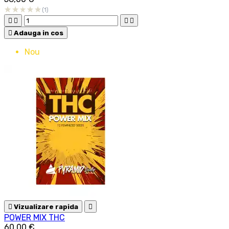
(1)





Adauga in cos
Nou

Vizualizare rapida

POWER MIX THC
60,00 €