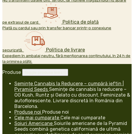
Nu transmitem datele dvs. terților, iar numele magazinului nu apare
Politica de plată
pe extrasul de card.
Plată cu cardul sau prin transfer bancar printr-o conexiune
Politica de livrare
securizată.
Expediem în ambalaj neutru, fără menționarea conținutului, în 24 h de
la primirea plății.
Produse
Toggle produse links

Semințe Cannabis la Reducere – cumpără ieftin |
Pyramid Seeds
Semințe de cannabis la reducere –
OG Kush, Runtz și Gelato cu discount. Feminizate &
autoflorescente. Livrare discretă în România din
Barcelona.
Produse noi
Produse noi
Cele mai cumparate
Cele mai cumparate
Soiuri Americane
Soiurile americane de la Pyramid
Seeds combină genetica californiană de ultimă