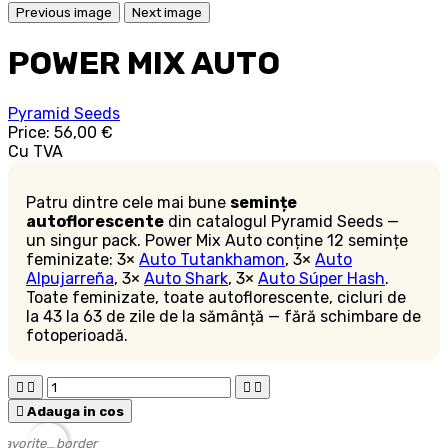
Previous image
Next image
POWER MIX AUTO
Pyramid Seeds
Price:
56,00 €
Cu TVA
Patru dintre cele mai bune
semințe
autoflorescente
din catalogul Pyramid Seeds —
un singur pack. Power Mix Auto conține 12 semințe
feminizate: 3×
Auto Tutankhamon
, 3×
Auto
Alpujarreña
, 3×
Auto Shark
, 3×
Auto Súper Hash
.
Toate feminizate, toate autoflorescente, cicluri de
la 43 la 63 de zile de la sămânță — fără schimbare de
fotoperioadă.





Adauga in cos
favorite_border