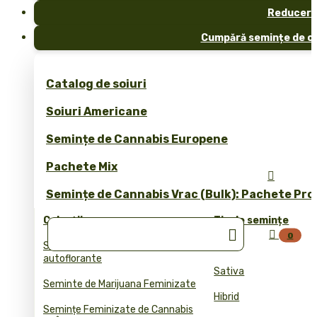
Reduceri
Cumpără semințe de ca
Catalog de soiuri
Soiuri Americane
Semințe de Cannabis Europene
Pachete Mix

Semințe de Cannabis Vrac (Bulk): Pachete Pro
Colecții
Tip de semințe


0
Semințele de cannabis
Indica
autoflorante
Sativa
Seminte de Marijuana Feminizate
Hibrid
Semințe Feminizate de Cannabis