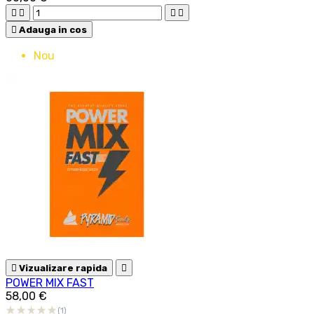





Adauga in cos
Nou

Vizualizare rapida

POWER MIX FAST
58,00 €
(1)