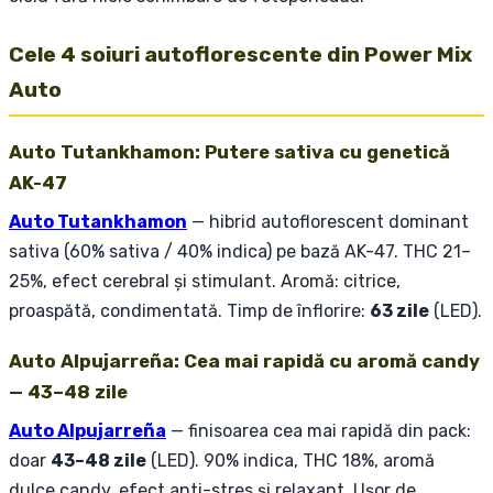
Cele 4 soiuri autoflorescente din Power Mix
Auto
Auto Tutankhamon: Putere sativa cu genetică
AK-47
Auto Tutankhamon
— hibrid autoflorescent dominant
sativa (60% sativa / 40% indica) pe bază AK-47. THC 21–
25%, efect cerebral și stimulant. Aromă: citrice,
proaspătă, condimentată. Timp de înflorire:
63 zile
(LED).
Auto Alpujarreña: Cea mai rapidă cu aromă candy
— 43–48 zile
Auto Alpujarreña
— finisoarea cea mai rapidă din pack:
doar
43–48 zile
(LED). 90% indica, THC 18%, aromă
dulce candy, efect anti-stres și relaxant. Ușor de