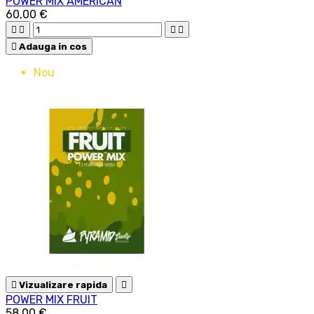
POWER MIX AMERICAN
60,00 €





Adauga in cos
Nou

Vizualizare rapida

POWER MIX FRUIT
58,00 €