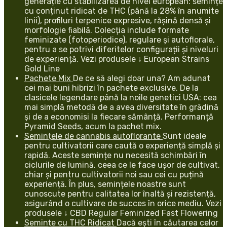
generație cu stabilizarea de nivel european: semințe
cu conținut ridicat de THC (până la 28% în anumite
linii), profiluri terpenice expresive, rășină densă și
morfologie fiabilă. Colecția include formate
feminizate (fotoperiodice), regulare și autoflorale,
pentru a se potrivi diferitelor configurații și niveluri
de experiență. Vezi produsele ↓ European Strains
Gold Line
Pachete Mix
De ce să alegi doar una? Am adunat
cei mai buni hibrizi în pachete exclusive. De la
clasicele legendare până la noile genetici USA: cea
mai simplă metodă de a avea diversitate în grădină
și de a economisi la fiecare sămânță. Performanță
Pyramid Seeds, acum la pachet mix.
Semințele de cannabis autoflorante
Sunt ideale
pentru cultivatorii care caută o experiență simplă și
rapidă. Aceste semințe nu necesită schimbări în
ciclurile de lumină, ceea ce le face ușor de cultivat,
chiar și pentru cultivatorii noi sau cei cu puțină
experiență. În plus, semințele noastre sunt
cunoscute pentru calitatea lor înaltă și rezistență,
asigurând o cultivare de succes în orice mediu. Vezi
produsele ↓ CBD Regular Feminized Fast Flowering
Semințe cu THC Ridicat
Dacă ești în căutarea celor