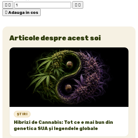





Adauga in cos
Articole despre acest soi
ȘTIRI
Hibrizi de Cannabis: Tot ce e mai bun din
genetica SUA și legendele globale