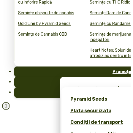
cu Înflorire Rapidă
Semințe cu THC Ridica
Semințe obișnuite de canabis
Semințe Rare de Cann
Gold Line by Pyramid Seeds
Semințe cu Randament
Semințe de Cannabis CBD
Semințe de marijuana 
începători
Heart Notes: Soiuri de
afrodiziac pentru inti
Promoții
FAQ
Obține semințe de cânepă 
Blog
merch exclusiv – doar la 
Pyramid Seeds
Obțineți o reducere de 10

Plată securizată
dvs.!
Condiții de transport
Calculator de Prețuri pen
Cannabis Bulk (ROI)