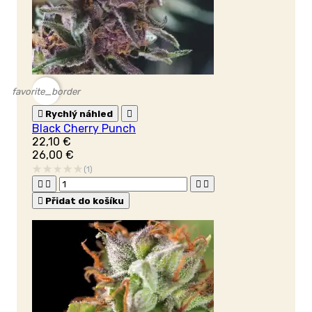
favorite_border

Rychlý náhled

Black Cherry Punch
22,10 €
26,00 €
(1)





Přidat do košíku