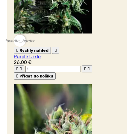
favorite_border

Rychlý náhled

Purple Urkle
26,00 €





Přidat do košíku