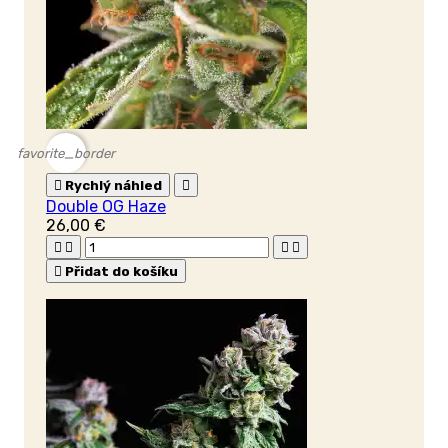
favorite_border

Rychlý náhled

Double OG Haze
26,00 €





Přidat do košíku