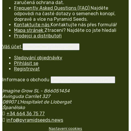
zaručená ochrana dat.
Frequently Asked Questions (FAQ)
Najděte
odpovědi na časté dotazy o semenech konopí,
dopravě a více na Pyramid Seeds.
Kontaktujte nás
Kontaktujte nás přes formulář
Mapa stránek
Ztraceni? Najděte co jste hledali
Prodejci a distributoři
Váš účet
Zobrazit/skrýt odkazy účtu

Sledování objednávky
Přihlásit se
Registrovat
Informace o obchodu
Přepnout informace o obchodu

Imagine Grow SL - B66051434
Avinguda Carrilet 327
08907 L'Hospitalet de Llobergat
Španělsko

+34 664 36 75 77

info@pyramidseeds.news
Nastavení cookies