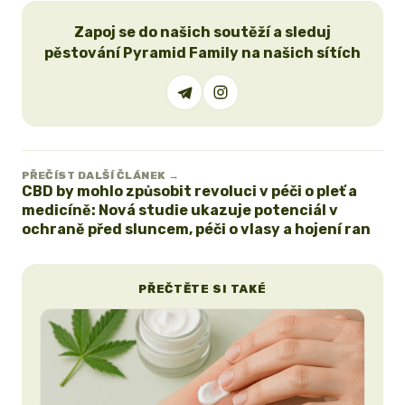
Zapoj se do našich soutěží a sleduj
pěstování Pyramid Family na našich sítích
PŘEČÍST DALŠÍ ČLÁNEK →
CBD by mohlo způsobit revoluci v péči o pleť a
medicíně: Nová studie ukazuje potenciál v
ochraně před sluncem, péči o vlasy a hojení ran
PŘEČTĚTE SI TAKÉ