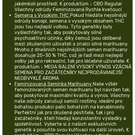
jakémkoli prostředí. K produktům ↓ CBD Regular
Všechny odrůdy Feminizovaná Rychle kvetoucí
Semena s Vysokým THC
Pokud hledáte nejsilnější
odrůdy konopí, semena s vysokým obsahem THC
jsou tou nejlepší volbou. Tyto genetiky byly
vyšlechtěny tak, aby poskytovaly silné
psychoaktivní účinky, díky čemuž jsou oblíbené
mezi zkušenými uživateli a znalci silné marihuany.
Mnoho z dnešních nejsilnějších semen marihuany
dosahuje 25–30 % THC, což je řadí mezi nejlepší
volby jak pro rekreační, tak pro léčebné uživatele. K
produktům ↓ MEGA BALENÍ VYSOKÝ VÝNOS VZÁCNÁ
SEMENA PRO ZAČÁTEČNÍKY NEJPRODÁVANĚJŠÍ
NEOBVYKLÉ AROMA
Feminizovaná Semínka Marihuany
Naše výběr
feminizovaných semen marihuany byl navržen tak,
aby poskytoval maximální kvalitu a výnos. Všechny
naše odrůdy zaručují samičí rostliny, ideální pro
bohatou produkci palic bohatých na kanabinoidy.
Perfektní jak pro zkušené pěstitele, tak i pro
začátečníky, kteří hledají konzistentní výsledky a
spolehlivost. Vyberte si z našich exkluzivních
genetik a posuňte svou kultivaci na další úroveň. K