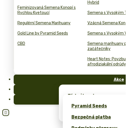
Hybrid
Feminizovaná Semena Konopí s
Rychlou Kvetoucí
Semena s Vysokým T
Regulérní Semena Marihuany
Vzácná Semena Kono
Gold Line by Pyramid Seeds
Semena s Vysokým 
CBD
Semena marihuany p
začátečníky
Heart Notes: Povzbuzu
afrodiziakální odrůdy 
Akce
FAQ
Získejte zdarma semena 
Blog
exkluzivní merch – pouze
Pyramid Seeds
Získejte 10% slevu za svo

Bezpečná platba