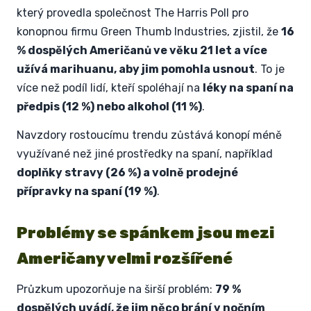
který provedla společnost The Harris Poll pro
konopnou firmu Green Thumb Industries, zjistil, že
16
% dospělých Američanů ve věku 21 let a více
užívá marihuanu, aby jim pomohla usnout
. To je
více než podíl lidí, kteří spoléhají na
léky na spaní na
předpis (12 %) nebo alkohol (11 %)
.
Navzdory rostoucímu trendu zůstává konopí méně
využívané než jiné prostředky na spaní, například
doplňky stravy (26 %) a volně prodejné
přípravky na spaní (19 %)
.
Problémy se spánkem jsou mezi
Američany velmi rozšířené
Průzkum upozorňuje na širší problém:
79 %
dospělých uvádí, že jim něco brání v nočním