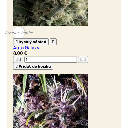
favorite_border

Rychlý náhled

Auto Galaxy
8,00 €





Přidat do košíku