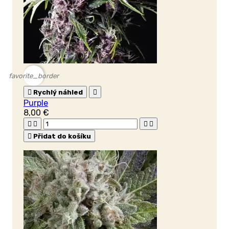
favorite_border

Rychlý náhled

Purple
8,00 €





Přidat do košíku