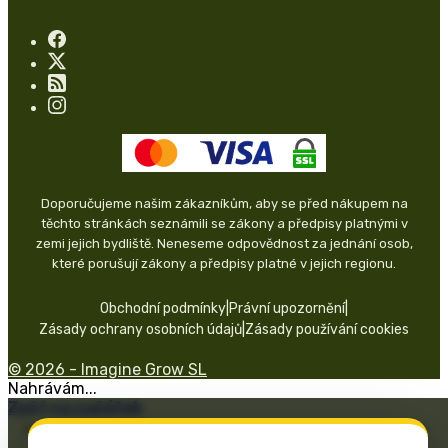
Doporučujeme našim zákazníkům, aby se před nákupem na
těchto stránkách seznámili se zákony a předpisy platnými v
zemi jejich bydliště. Neneseme odpovědnost za jednání osob,
které porušují zákony a předpisy platné v jejich regionu.
Obchodní podmínky
|
Právní upozornění
|
Zásady ochrany osobních údajů
|
Zásady používání cookies
© 2026 - Imagine Grow SL
Nahrávám...
Zpět na začátek
Programa Kit Digital financiado por los fondos Next Generation del
mecanismo de recuperación y resiliencia