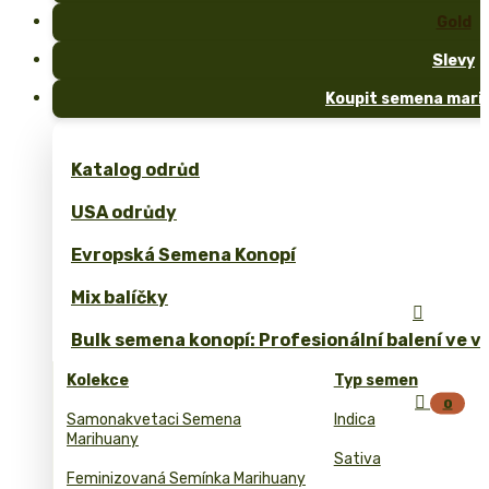
Gold
Slevy
Koupit semena marih
Katalog odrůd
USA odrůdy
Evropská Semena Konopí
Mix balíčky

Bulk semena konopí: Profesionální balení ve 
Kolekce
Typ semen

0
Samonakvetaci Semena
Indica
Marihuany
Sativa
Feminizovaná Semínka Marihuany