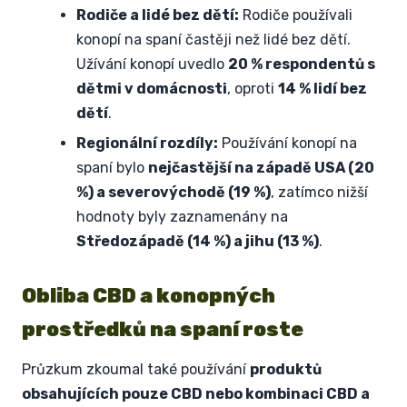
Rodiče a lidé bez dětí:
Rodiče používali
konopí na spaní častěji než lidé bez dětí.
Užívání konopí uvedlo
20 % respondentů s
dětmi v domácnosti
, oproti
14 % lidí bez
dětí
.
Regionální rozdíly:
Používání konopí na
spaní bylo
nejčastější na západě USA (20
%) a severovýchodě (19 %)
, zatímco nižší
hodnoty byly zaznamenány na
Středozápadě (14 %) a jihu (13 %)
.
Obliba CBD a konopných
prostředků na spaní roste
Průzkum zkoumal také používání
produktů
obsahujících pouze CBD nebo kombinaci CBD a