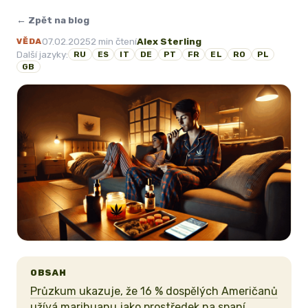
← Zpět na blog
07.02.2025
2 min čtení
Alex Sterling
VĚDA
Další jazyky:
RU
ES
IT
DE
PT
FR
EL
RO
PL
GB
OBSAH
Průzkum ukazuje, že 16 % dospělých Američanů
užívá marihuanu jako prostředek na spaní,