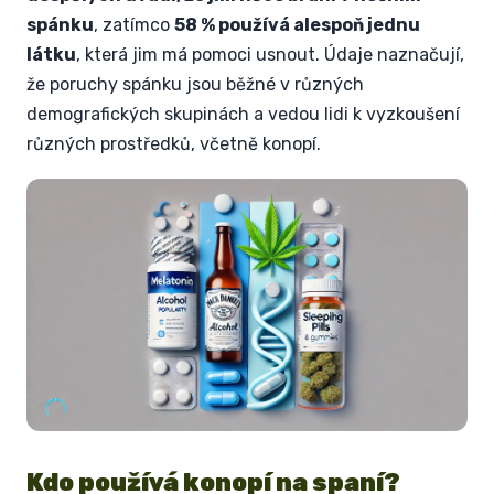
spánku
, zatímco
58 % používá alespoň jednu
látku
, která jim má pomoci usnout. Údaje naznačují,
že poruchy spánku jsou běžné v různých
demografických skupinách a vedou lidi k vyzkoušení
různých prostředků, včetně konopí.
Kdo používá konopí na spaní?