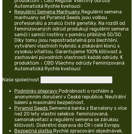
produktům ↓ CBD Regular Všechny odrůdy
Automatická Rychle kvetoucí
Regulérní Semena Marihuany
Regulérní semena
marihuany od Pyramid Seeds jsou volbou
profesionálů a znalců čisté genetiky. Na rozdíl od
feminizovaných odrůd produkují regulérní semena
samčí i samičí rostliny v poměru přibližně 50/50.
Díky tomu jsou nepostradatelná pro šlechtění,
vytváření vlastních hybridů a získávání klonů s
vysokou vitalitou. Garantujeme 100% klíčivost a
zachování původních vlastností každé odrůdy. K
produktům ↓ CBD Všechny odrůdy Feminizovaná
Automatická Rychle kvetoucí
Naše společnost
Přepnout naše společnost odkazů

Podmínky přepravy
Podrobnosti o rychlém a
anonymním doručení v České republice. Neutrální
balení a maximální bezpečnost.
Pyramid Seeds
Semenná banka z Barcelony s více
než 20 lety vlastní selekce: feminizovaná,
samonakvétací a regulérní semena se zárukou
klíčivosti. Diskrétní doprava do ČR i celé Evropy.
Bezpečná platba
Rychlé zpracování objednávek,