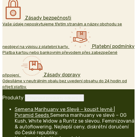
Zásady bezpečnosti
Vaše údaje neposkytujeme třetím stranám a název obchodu se
Platební podmínky
neobjeví na výpisu z platební karty.
Platba kartou nebo bankovním převodem přes zabezpečené
Zásady dopravy
připojení.
Odesíláme v neutrálním obalu bez uvedení obsahu do 24 hodin od
přijetí platby.
Produkty
Přepnout produkty odkazů

Semena Marihuany ve Slevě – koupit levně |
Pyramid Seeds
Semena marihuany ve slevě – OG
Kush, White Widow a Runtz se slevou. Feminizovaná
& autoflowering. Nejlepší ceny, diskrétní doručení
do České republiky.