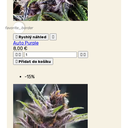
favorite_border

Rychlý náhled

Auto Purple
8,00 €





Přidat do košíku
-15%