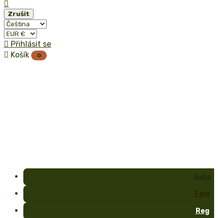

Zrušit

Přihlásit se

Košík
0
Auto
Fem
Reg