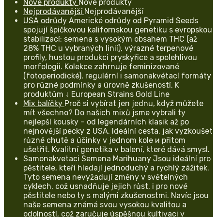
Nové produkty
Nové produkty
Nejprodávanější
Nejprodávanější
USA odrůdy
Americké odrůdy od Pyramid Seeds
spojují špičkovou kalifornskou genetiku s evropskou
stabilizací: semena s vysokým obsahem THC (až
28% THC u vybraných linií), výrazné terpenové
profily, hustou produkci pryskyřice a spolehlivou
morfologii. Kolekce zahrnuje feminizované
(fotoperiodické), regulérní i samonakvétací formáty
pro různé podmínky a úrovně zkušeností. K
produktům ↓ European Strains Gold Line
Mix balíčky
Proč si vybírat jen jednu, když můžete
mít všechno? Do našich mixů jsme vybrali ty
nejlepší kousky – od legendárních klasik až po
nejnovější pecky z USA. Ideální cesta, jak vyzkoušet
různé chutě a účinky v jednom kole и přitom
ušetřit. Kvalitní genetika v balení, které dává smysl.
Samonakvetaci Semena Marihuany
Jsou ideální pro
pěstitele, kteří hledají jednoduchý a rychlý zážitek.
Tyto semena nevyžadují změny v světelných
cyklech, což usnadňuje jejich růst, i pro nové
pěstitele nebo ty s malými zkušenostmi. Navíc jsou
naše semena známá svou vysokou kvalitou a
odolností, což zaručuje úspěšnou kultivaci v