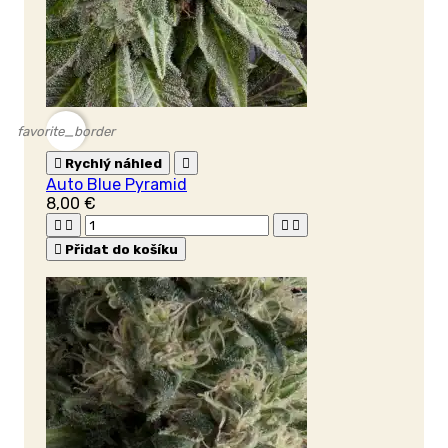
favorite_border

Rychlý náhled

Auto Blue Pyramid
8,00 €





Přidat do košíku